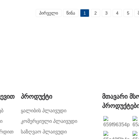
პირველი
წინა
1
2
3
4
5
ყევით
Პროდუქტი
Მთავარი Მ
Პროდუქტებ
ებ
Ყალიბის Პლაივუდი
ი
Კომერციული Პლაივუდი
ირდით
Საზღვაო Პლაივუდი