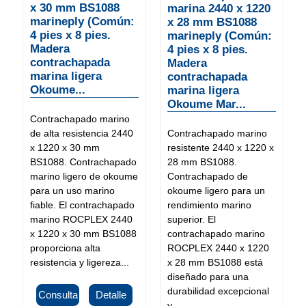
x 30 mm BS1088
marina 2440 x 1220
marineply (Común:
x 28 mm BS1088
4 pies x 8 pies.
marineply (Común:
Madera
4 pies x 8 pies.
contrachapada
Madera
marina ligera
contrachapada
Okoume...
marina ligera
Okoume Mar...
Contrachapado marino
de alta resistencia 2440
Contrachapado marino
x 1220 x 30 mm
resistente 2440 x 1220 x
BS1088. Contrachapado
28 mm BS1088.
marino ligero de okoume
Contrachapado de
para un uso marino
okoume ligero para un
fiable. El contrachapado
rendimiento marino
marino ROCPLEX 2440
superior. El
x 1220 x 30 mm BS1088
contrachapado marino
proporciona alta
ROCPLEX 2440 x 1220
resistencia y ligereza...
x 28 mm BS1088 está
diseñado para una
durabilidad excepcional
Consulta
Detalle
y...