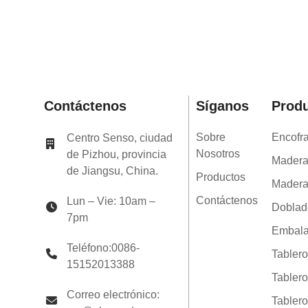
estructurales LVL de 200 x
65 mm tratadas con H2S
Marco SENSO LVL F17
Vigas de madera de
ingeniería LVL E14
estructurales LVL de 240 x
65 mm tratadas con H2S
Marco SENSO LVL F17
Vigas de madera de
Contáctenos
Síganos
Prod
ingeniería LVL E14
estructurales LVL de 300 x
65 mm tratadas con H2S
Sobre
Encofr
Centro Senso, ciudad
Marco SENSO LVL F17
Nosotros
de Pizhou, provincia
Vigas de madera de
Madera
de Jiangsu, China.
ingeniería LVL E14
Productos
estructurales LVL de 360 ​​x
Madera
65 mm tratadas con H2S
Contáctenos
Lun – Vie: 10am –
Marco SENSO LVL F17
Doblad
7pm
Embala
Teléfono:0086-
Tabler
15152013388
Tablero
Correo electrónico:
Tabler