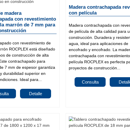
Madera contrachapada rev
con película
de madera
apada con revestimiento
ula marrón de 7 mm para
Madera contrachapada con reves
onstrucción
de película de alta calidad para u
construcción. Duradera y resisten
hapado con revestimiento de
agua, ideal para aplicaciones de
arrón ROCPLEX está diseñado
encofrado y encofrado. La made
os de construcción de alta
contrachapada con revestimiento
ste contrachapado para
película ROCPLEX es perfecta p
de 7 mm de espesor garantiza
proyectos de construcción...
 y durabilidad superior en
ndiciones. Ideal para...
Consulta
Detall
sulta
Detalle