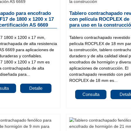
apado para encofrado
Tablero contrachapado rev
F17 de 1800 x 1200 x 17
con película ROCPLEX de
ertificación AS 6669
para uso en la construcci
7 1800 x 1200 x 17 mm,
Tablero contrachapado revestido
trachapada de alta resistencia
película ROCPLEX de 18 mm par
 AS 6669 para aplicaciones de
la construcción, tablero contrac
uraderas y confiables.
duradero y de alta calidad ideal 
7 1800 x 1200 x 17 mm es
encofrados de hormigón y divers
 contrachapada de alta
aplicaciones de construcción. El
 diseñada para...
contrachapado revestido con pelí
ROCPLEX de 18 mm es...
sulta
Detalle
Consulta
Detall