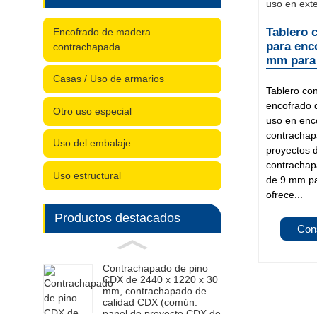
Tablero 
Encofrado de madera
para enc
contrachapada
mm para 
Casas / Uso de armarios
Tablero co
encofrado 
Otro uso especial
uso en enc
contrachap
Uso del embalaje
proyectos d
contrachap
Uso estructural
de 9 mm p
ofrece...
Productos destacados
Con
Contrachapado de pino
CDX de 2440 x 1220 x 30
mm, contrachapado de
calidad CDX (común:
panel de proyecto CDX de