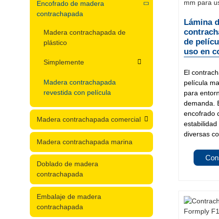
Encofrado de madera
contrachapada
Lámina 
contrach
Madera contrachapada de
de pelíc
plástico
uso en c
Simplemente
El contrac
Madera contrachapada
película m
revestida con película
para entorn
demanda. E
encofrado 
Madera contrachapada comercial
estabilidad
diversas co
Madera contrachapada marina
Con
Doblado de madera
contrachapada
Embalaje de madera
contrachapada