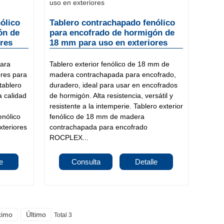
ólico
Tablero contrachapado fenólico
ón de
para encofrado de hormigón de
ores
18 mm para uso en exteriores
para
Tablero exterior fenólico de 18 mm de
res para
madera contrachapada para encofrado,
tablero
duradero, ideal para usar en encofrados
a calidad
de hormigón. Alta resistencia, versátil y
resistente a la intemperie. Tablero exterior
enólico
fenólico de 18 mm de madera
teriores
contrachapada para encofrado
ROCPLEX...
e
Consulta
Detalle
ximo
Último
Total 3