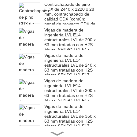
4 pies x 8 pies)
Contrachapado de pino
CDX de 2440 x 1220 x 28
mm, contrachapado de
calidad CDX (común:
panel de proyecto CDX de
4 pies x 8 pies)
Vigas de madera de
ingeniería LVL E14
estructurales LVL de 200 x
63 mm tratadas con H2S
Marco SENSO LVL F17
Vigas de madera de
ingeniería LVL E14
estructurales LVL de 240 x
63 mm tratadas con H2S
Marco SENSO LVL F17
Vigas de madera de
ingeniería LVL E14
estructurales LVL de 300 x
63 mm tratadas con H2S
Marco SENSO LVL F17
Vigas de madera de
ingeniería LVL E14
estructurales LVL de 360 ​​x
63 mm tratadas con H2S
Marco SENSO LVL F17
Vigas de madera de
ingeniería LVL E14