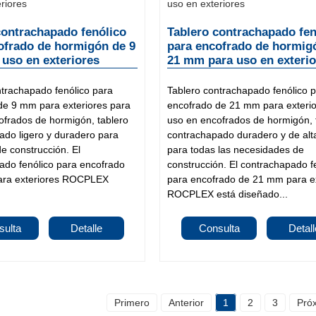
contrachapado fenólico
Tablero contrachapado fen
ofrado de hormigón de 9
para encofrado de hormig
uso en exteriores
21 mm para uso en exteri
ntrachapado fenólico para
Tablero contrachapado fenólico 
de 9 mm para exteriores para
encofrado de 21 mm para exterio
ofrados de hormigón, tablero
uso en encofrados de hormigón, 
ado ligero y duradero para
contrachapado duradero y de alt
e construcción. El
para todas las necesidades de
ado fenólico para encofrado
construcción. El contrachapado f
ara exteriores ROCPLEX
para encofrado de 21 mm para ex
ROCPLEX está diseñado...
sulta
Detalle
Consulta
Detall
Primero
Anterior
1
2
3
Pró