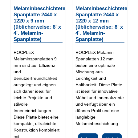
Melaminbeschichtete
Melaminbeschichtete
Spanplatte 2440 x
Spanplatte 2440 x
1220 x 9 mm
1220 x 12 mm
(üblicherweise: 8' x
(üblicherweise: 8' x
4'. Melamin-
4'. Melamin-
Spanplatte)
Spanplatte)
ROCPLEX-
ROCPLEX Melamin-
Melaminspanplatten 9
Spanplatten 12 mm
mm sind auf Effizienz
bieten eine optimale
und
Mischung aus
Benutzerfreundlichkeit
Leichtigkeit und
ausgelegt und eignen
Haltbarkeit. Diese Platte
sich daher ideal für
ist ideal für innovative
leichte Projekte und
Möbel und Innenakzente
stilvolle
und verfügt über ein
Inneneinrichtungen.
dünnes Profil und eine
Diese Platte bietet eine
langlebige
kompakte, ultraleichte
Melaminbeschichtung.
Konstruktion kombiniert
mit...