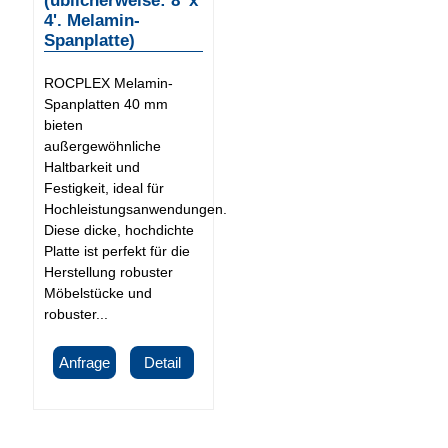
(üblicherweise: 8' x
4'. Melamin-
Spanplatte)
ROCPLEX Melamin-
Spanplatten 40 mm
bieten
außergewöhnliche
Haltbarkeit und
Festigkeit, ideal für
Hochleistungsanwendungen.
Diese dicke, hochdichte
Platte ist perfekt für die
Herstellung robuster
Möbelstücke und
robuster...
Anfrage
Detail