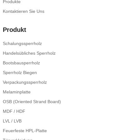
Produkte
Kontaktieren Sie Uns
Produkt
Schalungssperrholz
Handelsübliches Sperrholz
Bootsbausperrholz
Sperrholz Biegen
Verpackungssperrholz
Melaminplatte
OSB (Oriented Strand Board)
MDF / HDF
LVL / LVB
Feuerfeste HPL-Platte