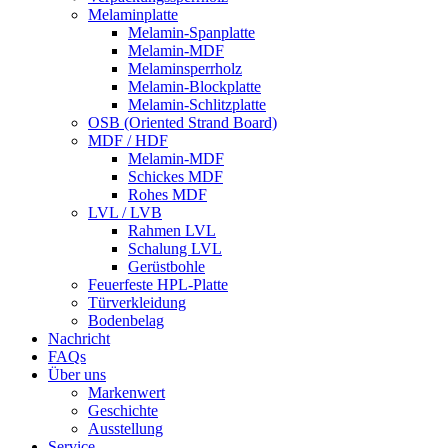
Melaminplatte
Melamin-Spanplatte
Melamin-MDF
Melaminsperrholz
Melamin-Blockplatte
Melamin-Schlitzplatte
OSB (Oriented Strand Board)
MDF / HDF
Melamin-MDF
Schickes MDF
Rohes MDF
LVL / LVB
Rahmen LVL
Schalung LVL
Gerüstbohle
Feuerfeste HPL-Platte
Türverkleidung
Bodenbelag
Nachricht
FAQs
Über uns
Markenwert
Geschichte
Ausstellung
Service