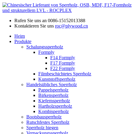
Rufen Sie uns an
0086-15152013388
Kontaktieren Sie uns
roc@plywood.cn
Heim
Produkte
Schalungssperrholz
Formply
F14 Formply
F17 Formply
F22 Formply
Filmbeschichtetes Sperrholz
Kunststoffsperrholz
Handelsübliches Sperrholz
Pappelsperrholz
Birkensperrholz
Kiefernsperrholz
Hartholzsperrholz
Kombisperrholz
Bootsbausperrholz
Rutschfestes Sperrholz
Sperrholz biegen
Verpackungssperrholz