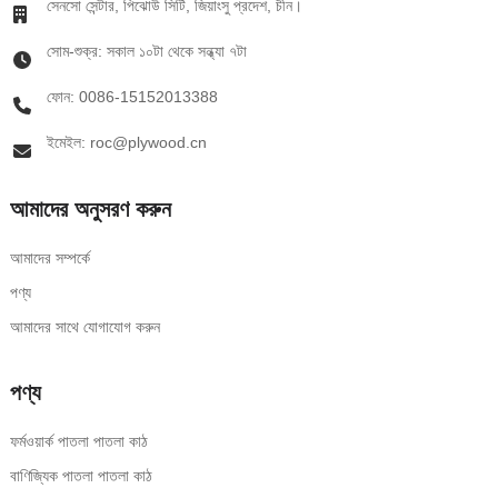
সেনসো সেন্টার, পিঝোউ সিটি, জিয়াংসু প্রদেশ, চীন।
সোম-শুক্র: সকাল ১০টা থেকে সন্ধ্যা ৭টা
ফোন: 0086-15152013388
ইমেইল: roc@plywood.cn
আমাদের অনুসরণ করুন
আমাদের সম্পর্কে
পণ্য
আমাদের সাথে যোগাযোগ করুন
পণ্য
ফর্মওয়ার্ক পাতলা পাতলা কাঠ
বাণিজ্যিক পাতলা পাতলা কাঠ