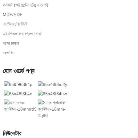
ওএসবি (ওরিয়েন্টেড স্ট্র্যান্ড বোর্ড)
MDF/HDF
এলভিএল/এলভিবি
এইচপিএল ফায়ারপ্রুফ বোর্ড
দরজা চামড়া
ফ্লোরিং
হোম ওয়ার্ল্ড পণ্য
নিউলেটার