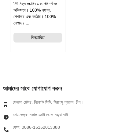
মিউনিফ্যাকচারিং এবং পরিদর্শনের
অভিজ্ঞতা। 100% ন্যায্য,
পেশাদার এবং কঠোর। 100%
পেশাদার ...
বিস্তারিত
আমাদের সাথে যোগাযোগ করুন
সেনসো সেন্টার, পিঝোউ সিটি, জিয়াংসু প্রদেশ, চীন।
সোম-শুক্র: সকাল ১০টা থেকে সন্ধ্যা ৭টা
ফোন: 0086-15152013388