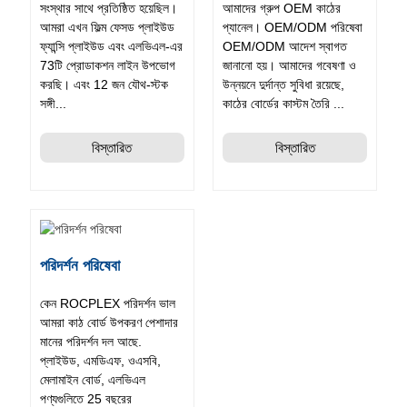
সংস্থার সাথে প্রতিষ্ঠিত হয়েছিল।
আমাদের গ্রুপ OEM কাঠের
আমরা এখন ফিল্ম ফেসড প্লাইউড
প্যানেল। OEM/ODM পরিষেবা
ফ্যান্সি প্লাইউড এবং এলভিএল-এর
OEM/ODM আদেশ স্বাগত
73টি প্রোডাকশন লাইন উপভোগ
জানানো হয়। আমাদের গবেষণা ও
করছি। এবং 12 জন যৌথ-স্টক
উন্নয়নে দুর্দান্ত সুবিধা রয়েছে,
সঙ্গী...
কাঠের বোর্ডের কাস্টম তৈরি ...
বিস্তারিত
বিস্তারিত
পরিদর্শন পরিষেবা
কেন ROCPLEX পরিদর্শন ভাল
আমরা কাঠ বোর্ড উপকরণ পেশাদার
মানের পরিদর্শন দল আছে.
প্লাইউড, এমডিএফ, ওএসবি,
মেলামাইন বোর্ড, এলভিএল
পণ্যগুলিতে 25 বছরের