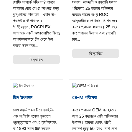
সোর্সিং সম্পর্কে উদ্বিগ্ন? তাহলে
সংস্থা, আমদানি ও রপ্তানি সংস্থা
আমাদের বেছে নেওয়া আপনার জন্য
পরিষেবায় 25 বছরের অভিজ্ঞতা
বুদ্ধিমানের কাজ হবে। ওয়ান স্টপ
রয়েছে৷ কাঠের পণ্যে ROC
প্রকিউরমেন্ট পরিষেবার
আন্তর্জাতিক পেশাদার, বিশেষ করে
বৈশিষ্ট্যযুক্ত, ROCPLEX
কাঠের প্যানেল ব্যবসায়। 25 বছর
আপনাকে একটি অপ্রত্যাশিত কিন্তু
কাঠ প্যানেল উত্পাদন এবং রপ্তানি
আশ্চর্যজনকভাবে চীন থেকে উত্স
চাষ...
করতে সক্ষম করে...
বিস্তারিত
বিস্তারিত
শিল্প উৎপাদন
OEM পরিষেবা
হোম ওয়ার্ল্ড গ্রুপ চীনে প্লাইউড
কাঠের প্যানেল OEM গ্রাহকদের
এবং সংশ্লিষ্ট পণ্যের বৃহত্তম
জন্য 25 বছরেরও বেশি অভিজ্ঞতার
প্রস্তুতকারক এবং রপ্তানিকারক,
উত্পাদন। তারপর থেকে, পাঁচটি
যা 1993 সালে 6টি সহায়ক
মহাদেশ জুড়ে 50 টিরও বেশি দেশে