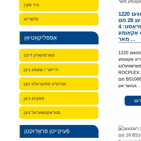
טיר סקין
מאַרינע דיכט 2440 רענטגענ 1220
פלאָרינג
רענטגענ 28 מם BS1088
מאַרינעפּלי ( פּראָסט: 4 ft.
וייט אָקאָומע
אַפּפּליקאַטיאָן
מאַר ...
שטאַרק מאַרינע דיכט 2440 רענטגענ 1220
פאָרמוואָרק דיכט
בס1088. לייטווייט אָקאָומע
פאָרשטעלונג.
הייזער / שאַפע ניצן
ROCPLEX מאַרינע דיכט 2440 x 1220 x 28
מם BS1088 איז דיזיינד פֿאַר יקסעפּשאַנאַל
אנדערע ספּעציעלע נוצן
ווער און ...
פּאַקינג ניצן
רעג
סטראַקטשעראַל נוצן
פֿעיִקייטן פּראָדוקטן