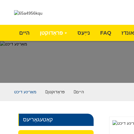
אונדז
FAQ
נייַעס
פּראָדוקטן
היים
היים
פּראָדוקטן
מאַרינע דיכט
קאַטעגאָריעס