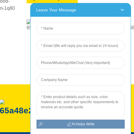
Leave Your Message
ROC פּראָדוקציע
AI Helps Write