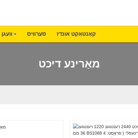
קאָנטאַקט אונדז
סערוויס
וועגן 
מאַרינע דיכט