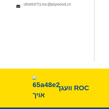
בליצפּאָסט:roc@plywood.cn
וועגן ROC