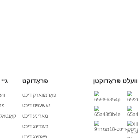
וועלט פּראָדוקטן
פּראָדוקט
גיי 
פאָרמוואָרק דיכט
ווע
געשעפט דיכט
פּר
מאַרינע דיכט
קאָנטאַק
בענדינג דיכט
פּאַקינג דיכט