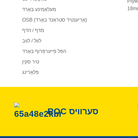
מעלאַמינע באָרד
OSB (אָריענטיד סטראַנד באָרד)
מדף / הדף
לוול / לווב
הפּל פייערפּרוף באָרד
טיר סקין
פלאָרינג
ROC סערוויס