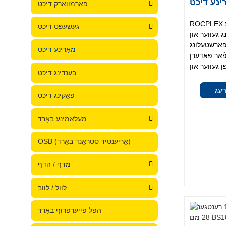
ינע דיכט
פאָרמוואָרק דיכט
ROCPLEX פּרעמיע מאַרינע דיכט פֿאַר אַלע
געשעפט דיכט
ג געווער און
שטעלונג. ROCPLEX
מאַרינע דיכט
פֿאַר פאדערן
בענדינג דיכט
רעג
פּאַקינג דיכט
מעלאַמינע באָרד
OSB (אָריענטיד סטראַנד באָרד)
מדף / הדף
לוול / לווב
הפּל פייערפּרוף באָרד