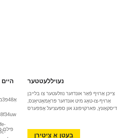
נעויללעטטער
היים 
צייכן אַרויף פֿאַר אונדזער נוזלעטער צו בלייבן
אַרויף-צו-טאָג מיט אונדזער פּראָמאָטיאָנס,
דיסקאַונץ, פארקויפונג און ספּעציעל אָפפערס
בעטן אַ ציטירן