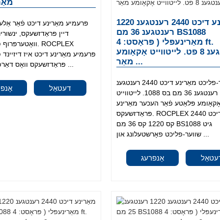
מאַר
מאַרינע דיכט 2440 רענטגענ 1220
רענטגענ 36 מם BS1088
דיין פּראַדזשעקס, ינשורינ
מאַרינעפּלי ( פּראָסט: 4 ft.
וואָטערפּרוף פאָר
רענטגענ 8 פט. לייטווייט אָקאָומע
פּרעמיע מאַרינע דיכט איז דיזיינד 
מאַר ...
פּראַדזשעקס וואָס דאַרפן געווער און ...
שווער-פליכט מאַרינע דיכט 2440 רענטגענ
דעטאַל
אָנפ
1220 רענטגענ 36 מם בס 1088. לייטווייט
ָקאָומע פּלאַטע פֿאַר העכער מאַרינע
פּראַדזשעקס. ROCPLEX מאַרינע דיכט 2440
קס 1220 קס 36 מם BS1088 גיט
שווער-פליכט פאָרשטעלונג און ...
עטאַל
אָנפרעג