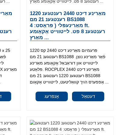
מאַרינע דיכט 2440 רענטגענ 1220
רענטגענ 21 מם BS1088
מאַרינעפּלי ( פּראָסט: 4 ft.
רענטגענ 8 פט. לייטווייט אָקאָומע
מאַרץ ...
פּרעמיום מאַרינע דיכט 2440 קס 1220
רענטגענ 21 מם BS1088 פֿאַר מאַרינע נוצן.
לייטווייט און דוראַבאַל אָקאָומע מאַרינע
ליי
פּלאַטע. ROCPLEX מאַרינע דיכט 2440
רענטגענ 1220 רענטגענ 21 מם BS1088
אָפפערס הויך קוואַליטעט, לייטווייט אָקאָום ...
S1088
דעטאַל
אָנפרעג
ד