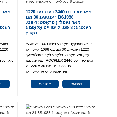
מאַרינע דיכט 2440 רענטגענ 1220
רענטגענ 30 מם BS1088
מאַרינעפּלי ( פּראָסט: 4 פט.
רענטגענ 8 פט. לייטווייט אָקאָומע
מאַרץ ...
הויך-שטאַרקייַט מאַרינע דיכט 2440 רענטגענ
1220 רענטגענ 30 מם בס 1088. לייטווייט
אָקאָומע מאַרינע פּלאַטע פֿאַר פאַרלאָזלעך
א
מאַרינע נוצן. ROCPLEX מאַרינע דיכט 2440
x 1220 x 30 מם BS1088 גיט
הויך-שטאַרקייַט און לייטווייט ...
דעטאַל
אָנפרעג
ד