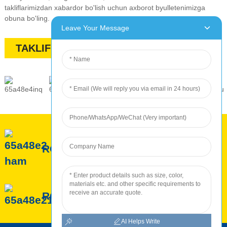
takliflarimizdan xabardor bo'lish uchun axborot byulletenimizga
obuna bo'ling.
Leave Your Message
TAKLIF TALAB QILING
ROC haqida
ROC xizmati
ROC ishlab chiqarish
AI Helps Write