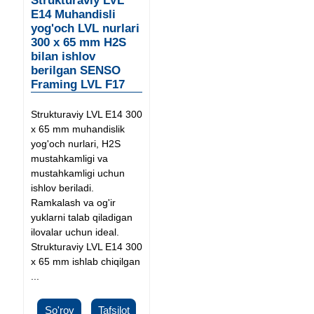
Strukturaviy LVL
E14 Muhandisli
yog'och LVL nurlari
300 x 65 mm H2S
bilan ishlov
berilgan SENSO
Framing LVL F17
Strukturaviy LVL E14 300
x 65 mm muhandislik
yog'och nurlari, H2S
mustahkamligi va
mustahkamligi uchun
ishlov beriladi.
Ramkalash va og'ir
yuklarni talab qiladigan
ilovalar uchun ideal.
Strukturaviy LVL E14 300
x 65 mm ishlab chiqilgan
...
So'rov
Tafsilot