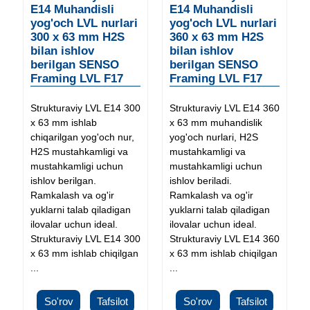
E14 Muhandisli
E14 Muhandisli
yog'och LVL nurlari
yog'och LVL nurlari
300 x 63 mm H2S
360 x 63 mm H2S
bilan ishlov
bilan ishlov
berilgan SENSO
berilgan SENSO
Framing LVL F17
Framing LVL F17
Strukturaviy LVL E14 300
Strukturaviy LVL E14 360
x 63 mm ishlab
x 63 mm muhandislik
chiqarilgan yog'och nur,
yog'och nurlari, H2S
H2S mustahkamligi va
mustahkamligi va
mustahkamligi uchun
mustahkamligi uchun
ishlov berilgan.
ishlov beriladi.
Ramkalash va og'ir
Ramkalash va og'ir
yuklarni talab qiladigan
yuklarni talab qiladigan
ilovalar uchun ideal.
ilovalar uchun ideal.
Strukturaviy LVL E14 300
Strukturaviy LVL E14 360
x 63 mm ishlab chiqilgan
x 63 mm ishlab chiqilgan
...
...
So'rov
Tafsilot
So'rov
Tafsilot