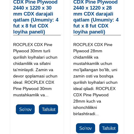
CDX Pine Plywood
CDX Pine Plywood
2440 x 1220 x 30
2440 x 1220 x 28
mm CDX darajali
mm CDX darajali
qatlam (Umumiy: 4
qatlam (Umumiy: 4
fut x 8 fut CDX
fut x 8 fut CDX
loyiha paneli)
loyiha paneli)
ROCPLEX CDX Pine
ROCPLEX CDX Pine
Plywood 30mm turli
Plywood 28mm
qurilish loyihalari uchun
chidamlilik va
chidamlilik va sifatni
mustahkamlik uchun
ta'minlaydi. Zamin va
mo'ljallangan bo'lib, uni
devor qoplamasi uchun
zamin osti va boshqa
ideal. ROCPLEX CDX
qurilish loyihalari uchun
Pine Plywood 30mm
ideal qiladi. ROCPLEX
mustahkamlik va...
CDX Pine Plywood
28mm kuch va
ishonchlilikni
So'rov
Tafsilot
birlashtiradi...
So'rov
Tafsilot