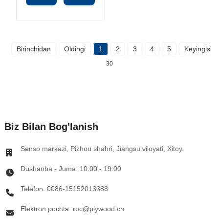
Birinchidan
Oldingi
1
2
3
4
5
Keyingisi
30
Biz Bilan Bog'lanish
Senso markazi, Pizhou shahri, Jiangsu viloyati, Xitoy.
Dushanba - Juma: 10:00 - 19:00
Telefon: 0086-15152013388
Elektron pochta: roc@plywood.cn