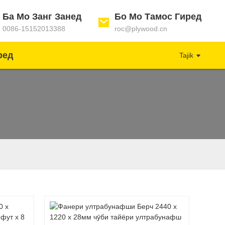
Ба Мо Занг Занед
Бо Мо Тамос Гиред
0086-15152013388
roc@plywood.cn
ред
Tajik