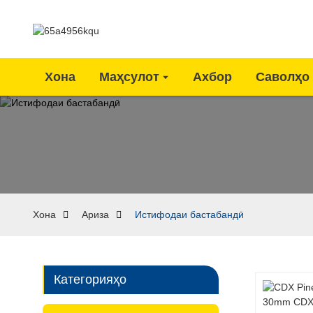
Хона
Маҳсулот
Ахбор
Саволҳо
Хона
Ариза
Истифодаи бастабандӣ
Категорияҳо