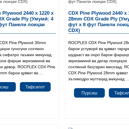
 Plywood 2440 x 1220 x
CDX Pine Plywood 2440 x 
X Grade Ply (Умумӣ: 4
28mm CDX Grade Ply (Ум
 фут Панели лоиҳаи
фут x 8 фут Панели лоиҳ
CDX)
DX Pine Plywood 30mm
ROCPLEX CDX Pine Plywood 2
ҳаҳои гуногуни сохтмон
барои устуворӣ ва қувват тарҳр
ва сифатро таъмин мекунад.
шудааст ва онро барои фаршҳ
рои фарши зеризаминӣ ва
зеризаминӣ ва дигар лоиҳаҳои
и девор. ROCPLEX CDX Pine
сохтмонӣ беҳтарин месозад. 
mm барои қувват ва ...
CDX Pine Plywood 28mm қувват
эътимодро муттаҳид мекунад ..
рсиш
Тафсилот
Пурсиш
Тафси