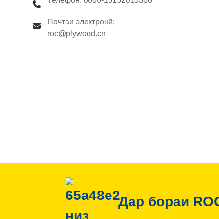
Телефон: 0086-15152013388
Почтаи электронӣ:
roc@plywood.cn
Дар бораи RO