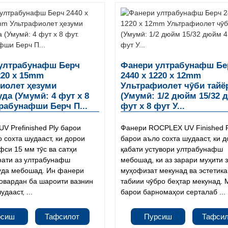
ултрабунафш Берч
Фанери ултрабунафш Бе
220 x 15mm
2440 x 1220 x 12mm
иолет ҳезуми
Ультрафиолет чӯби тайё
да (Умумӣ: 4 фут x 8
(Умумӣ: 1/2 дюйм 15/32 
трабунафши Берч П...
фут x 8 фут У...
V Prefinished Ply барои
Фанери ROCPLEX UV Finished 
 сохта шудааст, ки дорои
барои аъло сохта шудааст, ки 
фси 15 мм тӯс ва сатҳи
қабати устувори ултрабунафш
ати аз ултрабунафш
мебошад, ки аз зарари муҳити 
да мебошад. Ин фанери
муҳофизат мекунад ва эстетик
 овардан ба шароити вазнин
табиии чӯбро беҳтар мекунад.
дааст, ...
барои барномаҳои серталаб ...
рсиш
Тафсилот
Пурсиш
Тафси