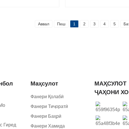
Аввал
Пеш
1
2
3
4
5
Ба
нбол
Маҳсулот
МАҲСУЛОТ
ҶАҲОНИ Х
Фанери Қолабӣ
 Мо
Фанери Тиҷоратӣ
Фанери Баҳрӣ
с Гиред
Фанери Хамида