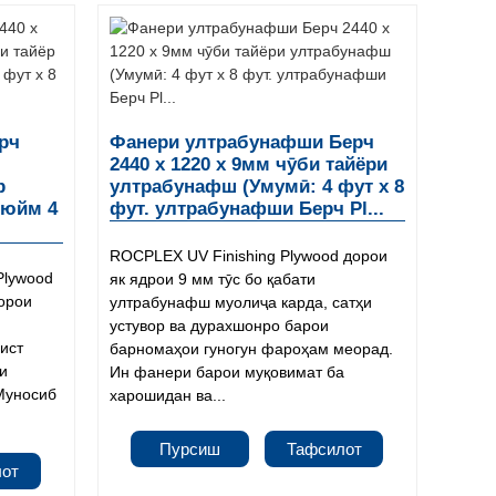
рч
Фанери ултрабунафши Берч
2440 x 1220 x 9мм чӯби тайёри
р
ултрабунафш (Умумӣ: 4 фут x 8
дюйм 4
фут. ултрабунафши Берч Pl...
ROCPLEX UV Finishing Plywood дорои
Plywood
як ядрои 9 мм тӯс бо қабати
дорои
ултрабунафш муолиҷа карда, сатҳи
устувор ва дурахшонро барои
зист
барномаҳои гуногун фароҳам меорад.
аи
Ин фанери барои муқовимат ба
 Муносиб
харошидан ва...
Пурсиш
Тафсилот
лот