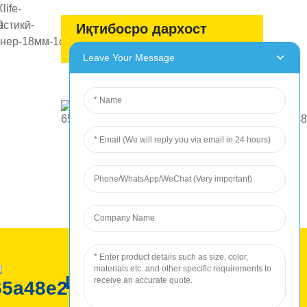
Иқтибосро дархост
кунед
Leave Your Message
Истеҳсоли ROC