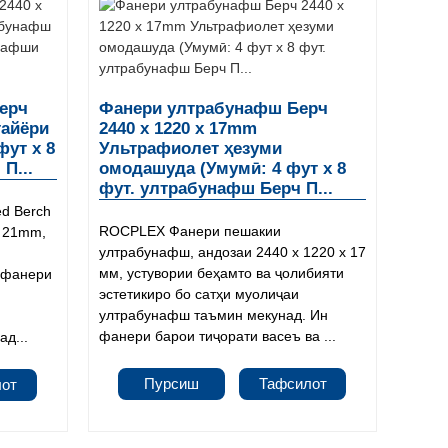
ерч
Фанери ултрабунафш Берч
тайёри
2440 x 1220 x 17mm
фут x 8
Ультрафиолет ҳезуми
П...
омодашуда (Умумӣ: 4 фут x 8
фут. ултрабунафш Берч П...
ed Berch
ROCPLEX Фанери пешакии
x 21mm,
ултрабунафш, андозаи 2440 x 1220 x 17
мм, устувории беҳамто ва ҷолибияти
н фанери
эстетикиро бо сатҳи муолиҷаи
ултрабунафш таъмин мекунад. Ин
фанери барои тиҷорати васеъ ва ...
ад...
Пурсиш
Тафсилот
лот