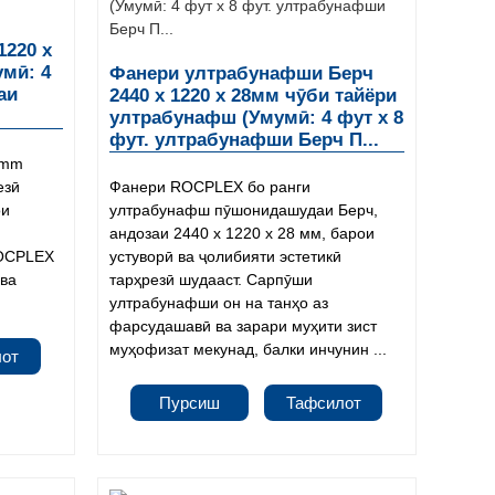
1220 x
умӣ: 4
Фанери ултрабунафши Берч
аи
2440 x 1220 x 28мм чӯби тайёри
ултрабунафш (Умумӣ: 4 фут x 8
фут. ултрабунафши Берч П...
8mm
езӣ
Фанери ROCPLEX бо ранги
ои
ултрабунафш пӯшонидашудаи Берч,
андозаи 2440 x 1220 x 28 мм, барои
ROCPLEX
устуворӣ ва ҷолибияти эстетикӣ
 ва
тарҳрезӣ шудааст. Сарпӯши
.
ултрабунафши он на танҳо аз
фарсудашавӣ ва зарари муҳити зист
муҳофизат мекунад, балки инчунин ...
лот
Пурсиш
Тафсилот