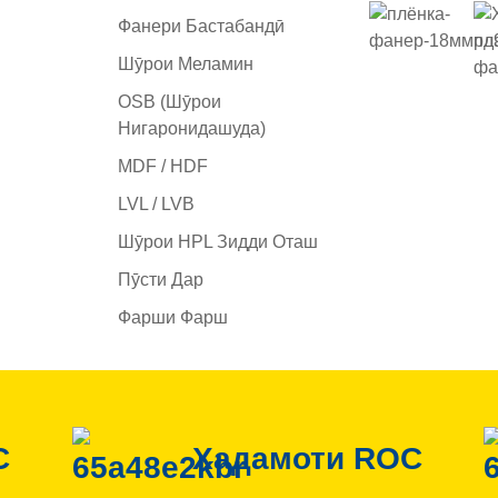
Фанери Бастабандӣ
Шӯрои Меламин
OSB (Шӯрои
Нигаронидашуда)
MDF / HDF
LVL / LVB
Шӯрои HPL Зидди Оташ
Пӯсти Дар
Фарши Фарш
C
Хадамоти ROC