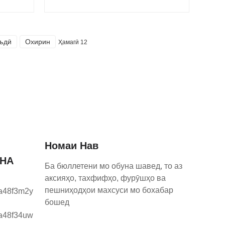
ъдӣ
Охирин
Ҳамагӣ 12
Номаи Нав
ОНА
Ба бюллетени мо обуна шавед, то аз
аксияҳо, тахфифҳо, фурӯшҳо ва
пешниҳодҳои махсуси мо бохабар
бошед