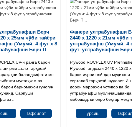
ултрабунафши Берч
Фанери ултрабунафши Б
220 x 25мм чӯби тайёри
2440 x 1220 x 21мм чӯби 
нафш (Умумӣ: 4 фут x 8
ултрабунафш (Умумӣ: 4 
трабунафши Берч П...
фут. ултрабунафши Берч 
CPLEX UV-и ранга барои
Plywood ROCPLEX UV Prefinish
а анҷоми аъло тарҳрезӣ
Plywood, андозаи 2440 x 1220 
Варақаҳои баландсифати мо
барои иҷрои олӣ дар муҳитҳои
либияти мустаҳкам ва
серталаб тарҳрезӣ шудааст. И
о барои барномаҳои гуногун
дорои марраҳои устувор ва бо
кунанд. Сарпӯши
ултрабунафш муолиҷашаванда
ш аз ...
мебошад, ки онро беҳтар мекун
рсиш
Тафсилот
Пурсиш
Тафси