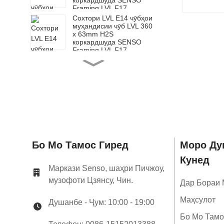
коркардшуда SENSO
Framing LVL F17
Сохтори LVL E14 чӯбҳои
муҳандисии чӯб LVL 360
x 63mm H2S
коркардшуда SENSO
Framing LVL F17
Сохтори LVL E14 чӯбҳои
муҳандисии чӯби LVL 200
x 65mm H2S
коркардшуда SENSO
Framing LVL F17
Сохтори LVL E14 чӯбҳои
муҳандисии чӯбии LVL
240 x 65mm H2S
коркардшуда SENSO
Framing LVL F17
Сохтори LVL E14 чӯбҳои
Бо Мо Тамос Гиред
Моро Ду
муҳандисии чӯбии LVL
Кунед
300 x 65mm H2S
коркардшуда SENSO
Маркази Senso, шаҳри Пичжоу,
Framing LVL F17
музофоти Цзянсу, Чин.
Дар Бораи
Сохтори LVL E14 чӯбҳои
муҳандисии чӯб LVL 360
Маҳсулот
x 65mm H2S
Душанбе - Ҷум: 10:00 - 19:00
коркардшуда SENSO
Framing LVL F17
Бо Мо Тамо