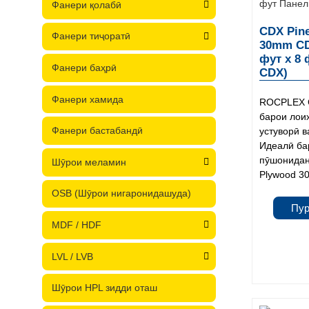
Фанери қолабӣ
CDX Pine
Фанери тиҷоратӣ
30mm CD
фут x 8
Фанери баҳрӣ
CDX)
Фанери хамида
ROCPLEX C
барои лои
Фанери бастабандӣ
устуворӣ 
Идеалӣ ба
пӯшонидан
Шӯрои меламин
Plywood 30
OSB (Шӯрои нигаронидашуда)
Пу
MDF / HDF
LVL / LVB
Шӯрои HPL зидди оташ