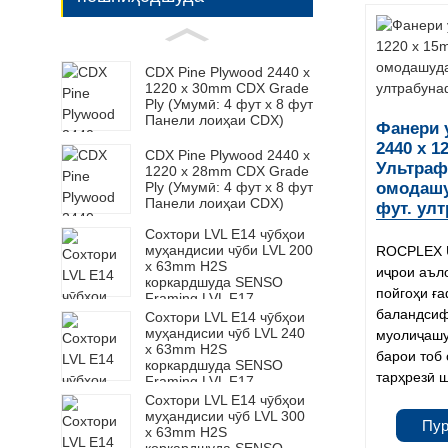
CDX Pine Plywood 2440 x
1220 x 30mm CDX Grade
Ply (Умумӣ: 4 фут x 8 фут
Панели лоиҳаи CDX)
Фанери 
2440 x 1
CDX Pine Plywood 2440 x
Ультраф
1220 x 28mm CDX Grade
Ply (Умумӣ: 4 фут x 8 фут
омодашу
Панели лоиҳаи CDX)
фут. ул
Сохтори LVL E14 чӯбҳои
муҳандисии чӯби LVL 200
ROCPLEX U
x 63mm H2S
иҷрои аъло
коркардшуда SENSO
пойгоҳи ға
Framing LVL F17
баландсиф
Сохтори LVL E14 чӯбҳои
муҳандисии чӯб LVL 240
муолиҷашу
x 63mm H2S
барои тоб
коркардшуда SENSO
тарҳрезӣ шу
Framing LVL F17
Сохтори LVL E14 чӯбҳои
муҳандисии чӯб LVL 300
Пу
x 63mm H2S