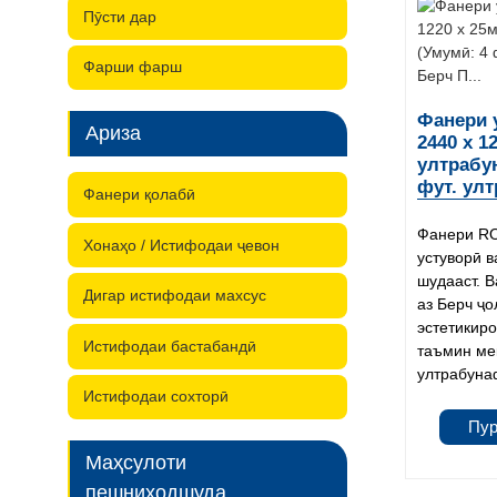
Пӯсти дар
Фарши фарш
Фанери 
Ариза
2440 x 1
ултрабу
фут. ул
Фанери қолабӣ
Фанери RO
Хонаҳо / Истифодаи ҷевон
устуворӣ в
шудааст. 
Дигар истифодаи махсус
аз Берч ҷо
эстетикир
Истифодаи бастабандӣ
таъмин ме
ултрабунаф
Истифодаи сохторӣ
Пу
Маҳсулоти
пешниҳодшуда