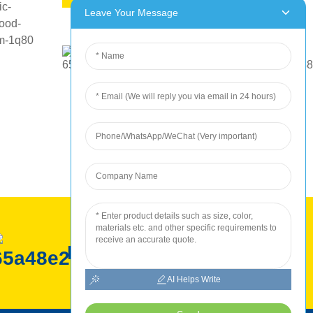
Leave Your Message
ROC Produktion
AI Helps Write