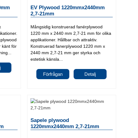
40mm
EV Plywood 1220mmx2440mm
2,7-21mm
x
Mångsidig konstruerad fanérplywood
kationer.
1220 mm x 2440 mm 2,7-21 mm för olika
Askplywood
applikationer. Hållbar och attraktiv.
känt för
Konstruerad fanerplywood 1220 mm x
ning...
2440 mm 2,7-21 mm ger styrka och
estetisk känsla...
j
Förfrågan
Detalj
Sapele plywood
mm
1220mmx2440mm 2,7-21mm