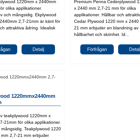
ekplywood 1220mm x 2440mm
Premium Penna Cederplywood 
r olika applikationer.
x 2440 mm 2,7-21 mm för olika
tiv och mångsidig. Ekplywood
applikationer. Hållbar och attrakt
2440mm 2,7-21mm är känt för
Cedar Plywood 1220 mm x 2440
ch attraktiva ådring. Idealisk
21 mm erbjuder en blandning av
hållbarhet och skönhet. Id...
rågan
Detalj
Förfrågan
Detal
wood 1220mmx2440mm
m
tiv teakplywood 1220mm x
-21mm för olika applikationer.
h mångsidig. Teakplywood 1220
 mm 2,7-21 mm erbjuder