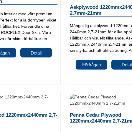
n
Askplywood 1220mmx24
2,7mm-21mm
in interiör med vårt premium
erfekt för alla dörrtyper, vilket
Mångsidig askplywood 1220mm 
h hållbarhet. Förvandla dina
2440mm 2,7-21mm för olika appli
d ROCPLEX Door Skin. Våra
Hållbar och visuellt tilltalande. 
va dörrskinn förbättrar en...
1220mm x 2440mm 2,7-21mm är 
sin styrka och attraktiva ådring. A
rågan
Detalj
Förfrågan
Detal
od 1220mmx2440mm 2,7-
Penna Cedar Plywood
1220mmx2440mm 2,7-21