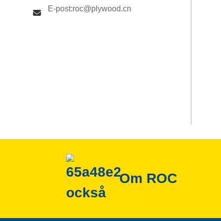
E-post:roc@plywood.cn
Om ROC