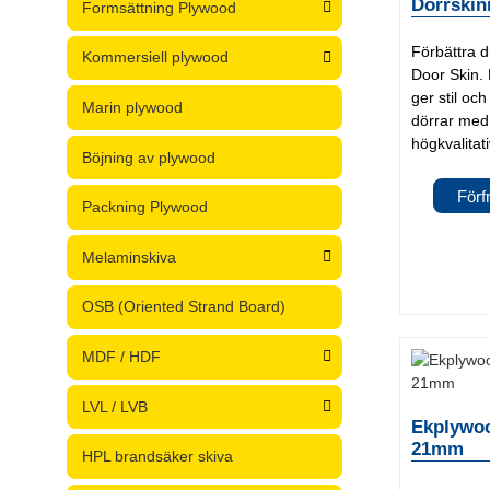
Dörrskin
Formsättning Plywood
Förbättra d
Kommersiell plywood
Door Skin. P
ger stil oc
Marin plywood
dörrar me
högkvalitati
Böjning av plywood
Förf
Packning Plywood
Melaminskiva
OSB (Oriented Strand Board)
MDF / HDF
LVL / LVB
Ekplywo
21mm
HPL brandsäker skiva