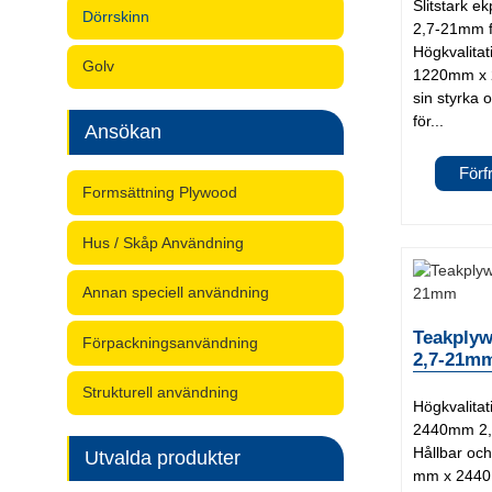
Slitstark 
Dörrskinn
2,7-21mm fö
Högkvalita
Golv
1220mm x 
sin styrka o
för...
Ansökan
Förf
Formsättning Plywood
Hus / Skåp Användning
Annan speciell användning
Teakply
Förpackningsanvändning
2,7-21m
Strukturell användning
Högkvalita
2440mm 2,7
Hållbar oc
Utvalda produkter
mm x 2440