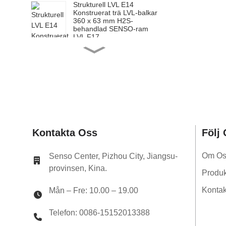
Strukturell LVL E14
Konstruerat trä LVL-balkar
360 x 63 mm H2S-
behandlad SENSO-ram
LVL F17
Strukturell LVL E14
Konstruerat trä LVL-balkar
200 x 65 mm H2S-
behandlad SENSO-ram
LVL F17
Strukturell LVL E14
Konstruerat trä LVL-balkar
240 x 65 mm H2S-
behandlad SENSO-ram
LVL F17
Strukturell LVL E14
Kontakta Oss
Följ
Konstruerat trä LVL-balkar
300 x 65 mm H2S-
behandlad SENSO-ram
Om Os
Senso Center, Pizhou City, Jiangsu-
LVL F17
provinsen, Kina.
Strukturell LVL E14
Produk
Konstruerat trä LVL-balkar
360 x 65 mm H2S-
Kontak
Mån – Fre: 10.00 – 19.00
behandlad SENSO-ram
LVL F17
Telefon: 0086-15152013388