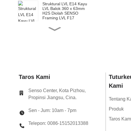
Struktural LVL E14 Kayu
LVL Balok 360 x 63mm
H2S Diolah SENSO
Framing LVL F17
Struktural LVL E14 Kayu
LVL Balok 200 x 65mm
H2S Diolah SENSO
Framing LVL F17
Struktural LVL E14 Kayu
LVL Balok 240 x 65mm
H2S Diolah SENSO
Framing LVL F17
Taros Kami
Tuturke
Struktural LVL E14 Kayu
LVL Balok 300 x 65mm
Kami
H2S Diolah SENSO
Senso Center, Kota Pizhou,
Framing LVL F17
Propinsi Jiangsu, Cina.
Tentang K
Struktural LVL E14 Kayu
LVL Balok 360 x 65mm
Produk
Sen - Jum: 10am - 7pm
H2S Diolah SENSO
Framing LVL F17
Taros Kam
Telepon: 0086-15152013388