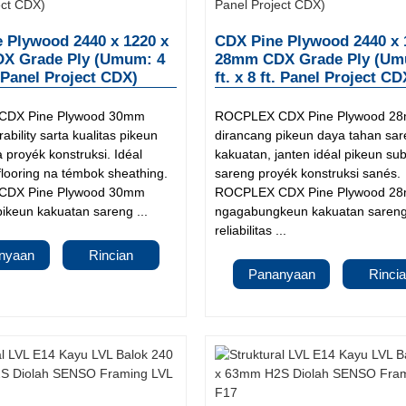
 Plywood 2440 x 1220 x
CDX Pine Plywood 2440 x 
X Grade Ply (Umum: 4
28mm CDX Grade Ply (Um
t. Panel Project CDX)
ft. x 8 ft. Panel Project CD
DX Pine Plywood 30mm
ROCPLEX CDX Pine Plywood 2
ability sarta kualitas pikeun
dirancang pikeun daya tahan sa
 proyék konstruksi. Idéal
kakuatan, janten idéal pikeun sub
flooring na témbok sheathing.
sareng proyék konstruksi sanés.
DX Pine Plywood 30mm
ROCPLEX CDX Pine Plywood 2
ikeun kakuatan sareng ...
ngagabungkeun kakuatan saren
reliabilitas ...
nyaan
Rincian
Pananyaan
Rinci