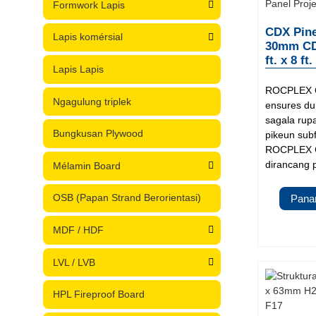
Formwork Lapis
CDX Pine
Lapis komérsial
30mm CD
ft. x 8 f
Lapis Lapis
ROCPLEX C
Ngagulung triplek
ensures dur
sagala rupa
Bungkusan Plywood
pikeun sub
ROCPLEX C
dirancang p
Mélamin Board
OSB (Papan Strand Berorientasi)
Pana
MDF / HDF
LVL / LVB
HPL Fireproof Board