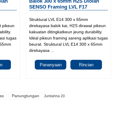
lah
Balok 300 x 65mm H2S Diolah
SENSO Framing LVL F17
Struktural LVL E14 300 x 65mm
t pikeun
direkayasa balok kai, H2S dirawat pikeun
bility.
kakuatan ditingkatkeun jeung durability.
asi tugas
Idéal pikeun framing sareng aplikasi tugas
x 65mm
beurat. Struktural LVL E14 300 x 65mm
direkayasa ...
an
Pananyaan
Rincian
as
Panungtungan
Jumlahna 20