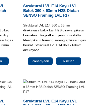
LVL
Struktural LVL E14 Kayu LVL
lah
Balok 360 x 63mm H2S Diolah
SENSO Framing LVL F17
Struktural LVL E14 360 x 63mm
t pikeun
direkayasa balok kai, H2S dirawat pikeun
bility.
kakuatan ditingkatkeun jeung durability.
asi tugas
Idéal pikeun framing sareng aplikasi tugas
x 63mm
beurat. Struktural LVL E14 360 x 63mm
direkayasa ...
an
Pananyaan
Rincian
LVL
Struktural LVL E14 Kayu LVL