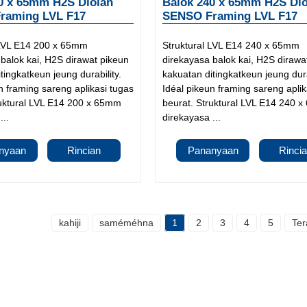
0 x 65mm H2S Diolah
Balok 240 x 65mm H2S Dio
raming LVL F17
SENSO Framing LVL F17
 LVL E14 200 x 65mm
Struktural LVL E14 240 x 65mm
balok kai, H2S dirawat pikeun
direkayasa balok kai, H2S dirawa
tingkatkeun jeung durability.
kakuatan ditingkatkeun jeung dura
n framing sareng aplikasi tugas
Idéal pikeun framing sareng aplik
ruktural LVL E14 200 x 65mm
beurat. Struktural LVL E14 240 
...
direkayasa ...
nyaan
Rincian
Pananyaan
Rinci
kahiji
saméméhna
1
2
3
4
5
Ter