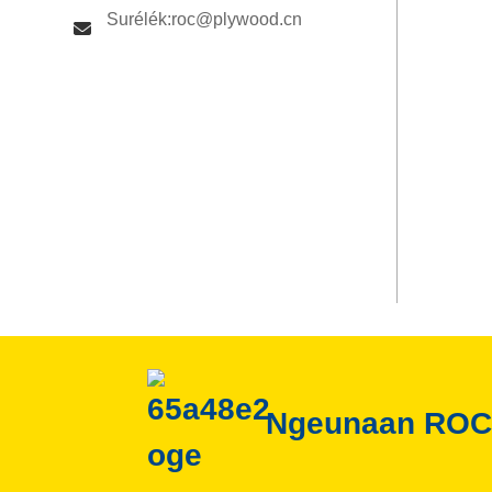
Surélék:roc@plywood.cn
Ngeunaan RO