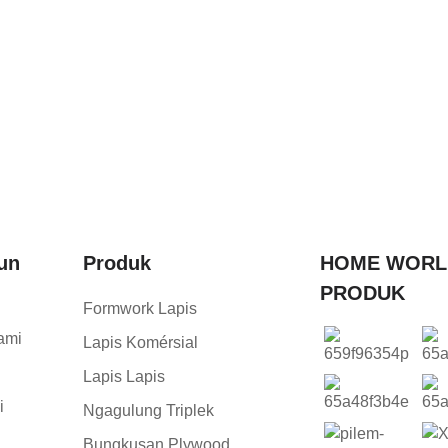
un
Produk
HOME WORL
PRODUK
Formwork Lapis
ami
Lapis Komérsial
Lapis Lapis
i
Ngagulung Triplek
Bungkusan Plywood