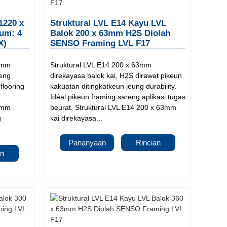
1220 x
Struktural LVL E14 Kayu LVL
um: 4
Balok 200 x 63mm H2S Diolah
X)
SENSO Framing LVL F17
8mm
Struktural LVL E14 200 x 63mm
reng
direkayasa balok kai, H2S dirawat pikeun
flooring
kakuatan ditingkatkeun jeung durability.
Idéal pikeun framing sareng aplikasi tugas
8mm
beurat. Struktural LVL E14 200 x 63mm
g
kai direkayasa...
Pananyaan
Rincian
an