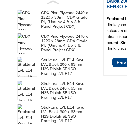
Balok 20
SENSO F
CDX Pine Plywood 2440 x
1220 x 30mm CDX Grade
Struktural
Ply (Umum: 4 ft. x 8 ft.
direkayasa 
Panel Project CDX)
kakuatan di
CDX Pine Plywood 2440 x
Idéal pikeu
1220 x 28mm CDX Grade
beurat. St
Ply (Umum: 4 ft. x 8 ft.
direkayasa 
Panel Project CDX)
Struktural LVL E14 Kayu
Pana
LVL Balok 200 x 63mm
H2S Diolah SENSO
Framing LVL F17
Struktural LVL E14 Kayu
LVL Balok 240 x 63mm
H2S Diolah SENSO
Framing LVL F17
Struktural LVL E14 Kayu
LVL Balok 300 x 63mm
H2S Diolah SENSO
Framing LVL F17