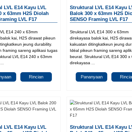
al LVL E14 Kayu LVL
Struktural LVL E14 Kayu 
0 x 63mm H2S Diolah
Balok 300 x 63mm H2S Dio
raming LVL F17
SENSO Framing LVL F17
 LVL E14 240 x 63mm
Struktural LVL E14 300 x 63mm
balok kai, H2S dirawat pikeun
direkayasa balok kai, H2S dirawa
tingkatkeun jeung durability.
kakuatan ditingkatkeun jeung dura
n framing sareng aplikasi tugas
Idéal pikeun framing sareng aplik
ruktural LVL E14 240 x 63mm
beurat. Struktural LVL E14 300 
...
direkayasa ...
nyaan
Rincian
Pananyaan
Rinci
al LVL E14 Kayu LVL
Struktural LVL E14 Kayu 