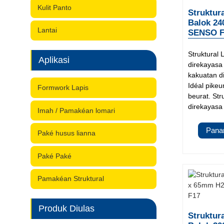
Kulit Panto
Struktur
Balok 24
Lantai
SENSO F
Struktural
Aplikasi
direkayasa 
kakuatan di
Idéal pikeu
Formwork Lapis
beurat. St
direkayasa 
Imah / Pamakéan lomari
Pana
Paké husus lianna
Paké Paké
Pamakéan Struktural
Produk Diulas
Struktur