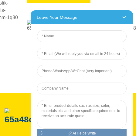
Leave Your Message
Produksi ROC
AI Helps Write