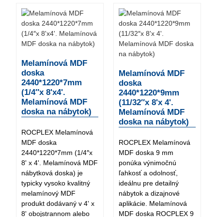
Melamínová MDF
doska
Melamínová MDF
2440*1220*7mm
doska
(1/4″x 8'x4'.
2440*1220*9mm
Melamínová MDF
(11/32″x 8'x 4'.
doska na nábytok)
Melamínová MDF
doska na nábytok)
ROCPLEX Melamínová
MDF doska
ROCPLEX Melamínová
2440*1220*7mm (1/4″x
MDF doska 9 mm
8' x 4'. Melamínová MDF
ponúka výnimočnú
nábytková doska) je
ľahkosť a odolnosť,
typicky vysoko kvalitný
ideálnu pre detailný
melamínový MDF
nábytok a dizajnové
produkt dodávaný v 4' x
aplikácie. Melamínová
8' obojstrannom alebo
MDF doska ROCPLEX 9