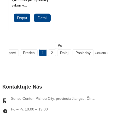
výkon v...
Dopyt
Detail
Po
prvé
Predch
1
2
Ďalej
Posledný
Celkom 2
Kontaktujte Nás
Senso Center, Pizhou City, provincia Jiangsu, Čína.
Po – Pi: 10:00 – 19:00