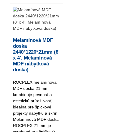
Melamínová MDF
doska
2440*1220*21mm (8'
x 4'. Melamínová
MDF nábytková
doska)
ROCPLEX melamínová
MDF doska 21 mm
kombinuje pevnosť a
estetickú príťažlivosť,
ideálna pre špičkové
projekty nábytku a skríň.
Melamínová MDF doska
ROCPLEX 21 mm je
vyrobená pre špičkový