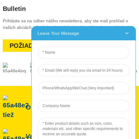
Bulletin
Prihláste sa na odber nášho newslettera, aby ste mali prehľad o
našich akciách, zľavách, výpredajoch a špeciálnych ponukách
Leave Your Message
POŽIADAJTE O CENOVÚ PONUKU
O ROC
Služba ROC
Výroba ROC