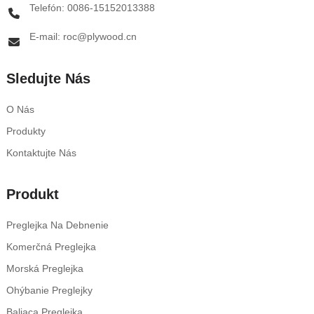
Telefón: 0086-15152013388
E-mail: roc@plywood.cn
Sledujte Nás
O Nás
Produkty
Kontaktujte Nás
Produkt
Preglejka Na Debnenie
Komerčná Preglejka
Morská Preglejka
Ohýbanie Preglejky
Baliaca Preglejka