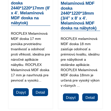
doska
Melamínová MDF
2440*1220*17mm (8'
doska
x 4'. Melamínová
2440*1220*18mm
MDF doska na
(3/4″ x 8' x 4'.
nábytok)
Melamínová MDF
doska na nábytok)
ROCPLEX Melamínová
MDF doska 17 mm
ROCPLEX melamínová
ponúka prvotriednu
MDF doska 18 mm
trvanlivosť a odolnosť
zaisťuje odolnosť a
proti vlhkosti, ideálna pre
prémiovú kvalitu, ideálnu
náročné aplikácie
pre nábytkové a
nábytku. ROCPLEX
stolárske aplikácie.
Melamínová MDF doska
ROCPLEX Melamínová
17 mm je navrhnutá pre
MDF doska 18mm je
pevnosť a vysokú...
určená pre vysoký výkon
v rôznych ...
Dopyt
Detail
Dopyt
Detail