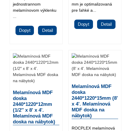
jednostrannom
mm je optimalizovaná
melamínovom výklenku
pre ľahké a...
...
Dopyt
Detail
Dopyt
Detail
Melamínová MDF
doska
Melamínová MDF
2440*1220*15mm (8'
doska
x 4'. Melamínová
2440*1220*12mm
MDF doska na
(1/2″ x 8' x 4'.
nábytok)
Melamínová MDF
doska na nábytok)
ROCPLEX melamínová