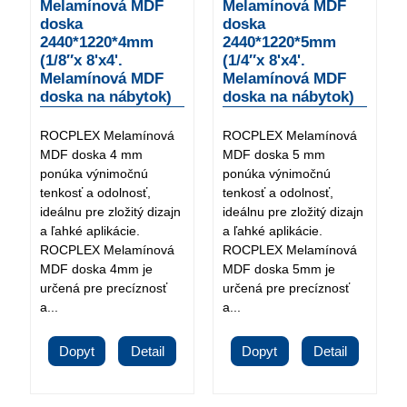
Melamínová MDF
Melamínová MDF
doska
doska
2440*1220*4mm
2440*1220*5mm
(1/8″x 8'x4'.
(1/4″x 8'x4'.
Melamínová MDF
Melamínová MDF
doska na nábytok)
doska na nábytok)
ROCPLEX Melamínová
ROCPLEX Melamínová
MDF doska 4 mm
MDF doska 5 mm
ponúka výnimočnú
ponúka výnimočnú
tenkosť a odolnosť,
tenkosť a odolnosť,
ideálnu pre zložitý dizajn
ideálnu pre zložitý dizajn
a ľahké aplikácie.
a ľahké aplikácie.
ROCPLEX Melamínová
ROCPLEX Melamínová
MDF doska 4mm je
MDF doska 5mm je
určená pre precíznosť
určená pre precíznosť
a...
a...
Dopyt
Detail
Dopyt
Detail