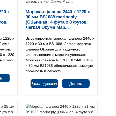
220 x
Морская фанера 2440 x 1220 x
30 мм BS1088 marineply
тов.
(Обычная: 4 фута x 8 футов.
Легкая Окуме Мар...
x 1220 x
Высокопрочная морская фанера 2440 x
Окуме
1220 x 30 мм BS1088. Легкая морская
ектов.
фанера Okoume для надежного
0 x 1220
использования в морских условиях.
высокую
Морская фанера ROCPLEX 2440 x 1220
x 30 мм BS1088 обеспечивает высокую
прочность и легкость...
ь
Расследование
Деталь