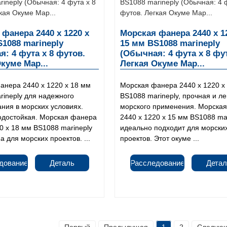
фанера 2440 x 1220 x
Морская фанера 2440 x 1
1088 marineply
15 мм BS1088 marineply
: 4 фута x 8 футов.
(Обычная: 4 фута x 8 фу
куме Мар...
Легкая Окуме Мар...
анера 2440 x 1220 x 18 мм
Морская фанера 2440 x 1220 x
rineply для надежного
BS1088 marineply, прочная и ле
ния в морских условиях.
морского применения. Морска
водостойкая. Морская фанера
2440 x 1220 x 15 мм BS1088 ma
0 x 18 мм BS1088 marineply
идеально подходит для морски
 для морских проектов. ...
проектов. Этот окуме ...
дование
Деталь
Расследование
Детал
Первый
Предыдущая
1
2
Следую