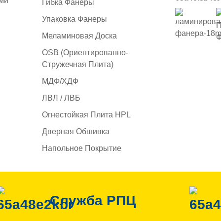
ми
Гибка Фанеры
Упаковка Фанеры
Меламиновая Доска
OSB (ориентированно-
Стружечная Плита)
МДФ/ХДФ
ЛВЛ / ЛВБ
Огнестойкая Плита HPL
Дверная Обшивка
Напольное Покрытие
Служба РПЦ