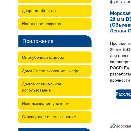
Дверная обшивка
Морская 
28 мм BS
Напольное покрытие
(Обычная
Легкая О
Приложение
Прочная м
28 мм BS1
для прево
Опалубочная фанера
характери
ROCPLEX 2
Дома / Использование шкафа
разработа
прочности и
Другое специальное
использование
Рассле
Использование упаковки
Структурное использование