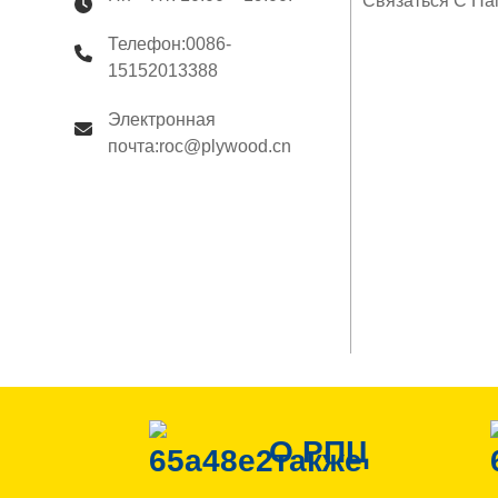
сероводородом SENSO,
Связаться С На
каркас LVL F17
Телефон:0086-
15152013388
Электронная
почта:roc@plywood.cn
О РПЦ