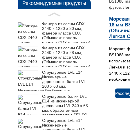
Рекомендуемые продукты
Морская 
Фанера из сосны CDX
18 мм BS
2440 x 1220 x 30 мм,
(Обычная
фанера класса CDX
Легкая О
(Обычная: панель
проекта CDX размером 4
фута x 8 футов)
Фанера из сосны CDX
Морская ф
2440 x 1220 x 28 мм,
BS1088 ma
фанера класса CDX
использова
(Обычная: панель
проекта CDX размером 4
Легкая и 
фута x 8 футов)
Структурные LVL E14
2440 x 122
Инженерные
необходима
деревянные балки LVL
200 x 63 мм,
обработанные
Рассле
сероводородом SENSO
Структурные балки LVL
Каркас LVL F17
E14 из инженерной
древесины LVL 240 x 63
мм, обработанные
сероводородом SENSO,
каркас LVL F17
Структурные LVL E14
Инженерные
деревянные балки LVL