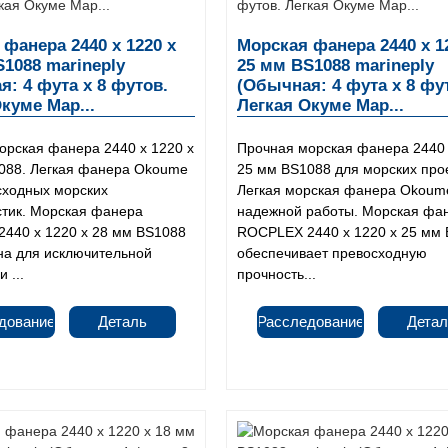
фанера 2440 x 1220 x
Морская фанера 2440 x 1
1088 marineply
25 мм BS1088 marineply
: 4 фута x 8 футов.
(Обычная: 4 фута x 8 фу
куме Мар...
Легкая Окуме Мар...
орская фанера 2440 x 1220 x
Прочная морская фанера 2440 
088. Легкая фанера Okoume
25 мм BS1088 для морских про
сходных морских
Легкая морская фанера Okoum
стик. Морская фанера
надежной работы. Морская фа
440 x 1220 x 28 мм BS1088
ROCPLEX 2440 x 1220 x 25 мм
на для исключительной
обеспечивает превосходную
 ...
прочность...
дование
Деталь
Расследование
Детал