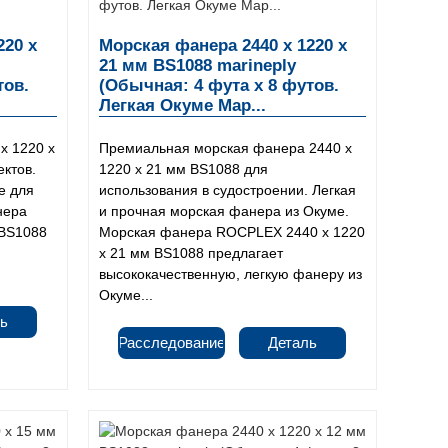
220 x
Морская фанера 2440 x 1220 x
21 мм BS1088 marineply
тов.
(Обычная: 4 фута x 8 футов.
Легкая Окуме Мар...
x 1220 x
Премиальная морская фанера 2440 x
ектов.
1220 x 21 мм BS1088 для
e для
использования в судостроении. Легкая
нера
и прочная морская фанера из Окуме.
 BS1088
Морская фанера ROCPLEX 2440 x 1220
x 21 мм BS1088 предлагает
высококачественную, легкую фанеру из
Окуме...
ь
Расследование
Деталь