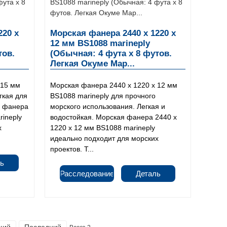
220 x
Морская фанера 2440 x 1220 x
12 мм BS1088 marineply
тов.
(Обычная: 4 фута x 8 футов.
Легкая Окуме Мар...
 15 мм
Морская фанера 2440 x 1220 x 12 мм
гкая для
BS1088 marineply для прочного
я фанера
морского использования. Легкая и
rineply
водостойкая. Морская фанера 2440 x
х
1220 x 12 мм BS1088 marineply
идеально подходит для морских
проектов. Т...
ь
Расследование
Деталь
щий
Последний