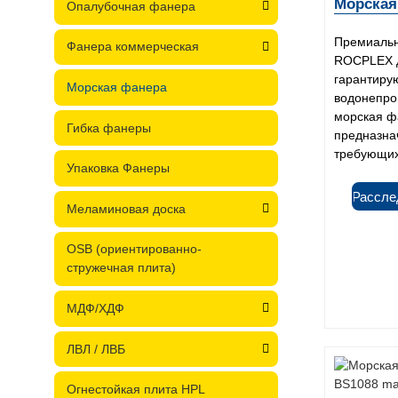
Морская
Опалубочная фанера
Премиальн
Фанера коммерческая
ROCPLEX д
гарантиру
Морская фанера
водонепро
морская 
Гибка фанеры
предназна
требующих 
Упаковка Фанеры
Рассле
Меламиновая доска
OSB (ориентированно-
стружечная плита)
МДФ/ХДФ
ЛВЛ / ЛВБ
Огнестойкая плита HPL