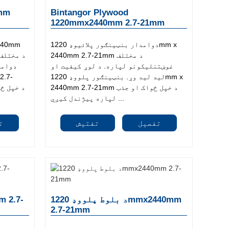
Bintangor Plywood
1220mmx2440mm 2.7-21mm
دوامدار بنټینګور پلائیوډ 1220mm x
2440mm 2.7-21mm د مختلف
غوښتنلیکونو لپاره. د لوړ کیفیت او
دوامد
لید لید وړ. بنټینګور پلووډ 1220mm x
2440mm 2.7-21mm د خپل ځواک او جذب
لپاره پیژندل کیږي ...
تفصیل
تفتیش
ت
د بلوط پلووډ 1220mmx2440mm
2.7-21mm