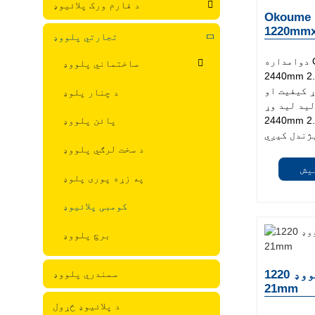
د فارم ورک پلائیوډ
Okoume 
1220mmx
تجارتي پلووډ
دوامداره Okoume پلووډ 1220mm x
ساختماني پلووډ
2440 د مختلف
 کیفیت او
د چنار پلوډ
لید لید وړ. Okoume Plywood 1220mm x
 د خپل ځواک او زړه
پائن پلووډ
د سخت لرګي پلووډ
یش
په زړه پوری پلوډ
کومبی پلائیوډ
برچ پلووډ
برچ پلووډ 1220mmx2440mm 2.7-
سمندري پلووډ
21mm
د پلائیوډ ځړول