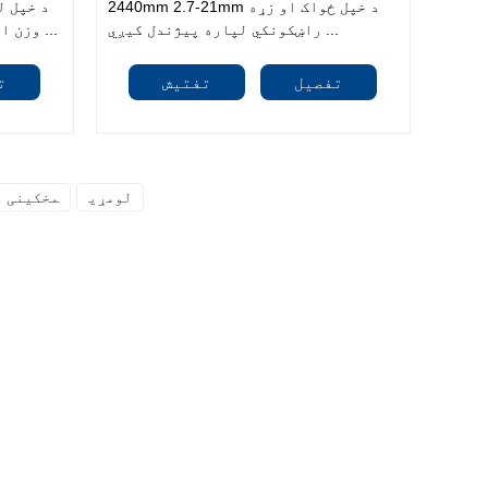
2440mm 2.7-21mm د خپل ځواک او زړه
راښکونکي لپاره پیژندل کیږي ...
وزن او څو اړخیزو لپاره پیژندل کیږي ...
تفصیل
تفتیش
ت
لومړی
مخکینی