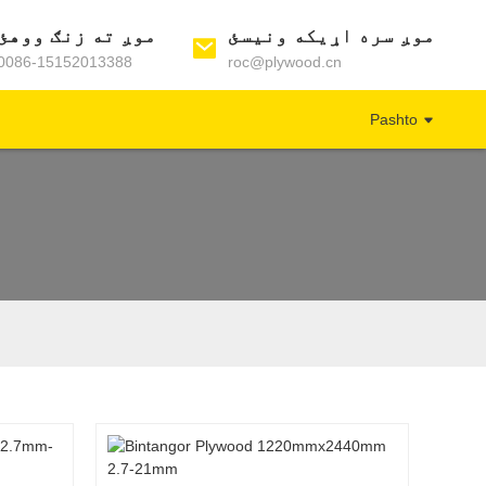
موږ سره اړیکه ونیسئ
موږ ته زنګ ووهئ
0086-15152013388
roc@plywood.cn
Pashto