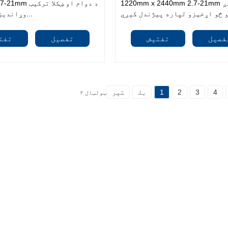
1220mm x 2440mm 2.7-21mm د خپل لږ
2440mm 2.7-21mm 
وړاندیز کوي. ایډی...
فصیل
تفتیش
تفصیل
تفت
4
3
2
1
بل
تېر
ټولټال ۴