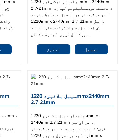
دوامدار اوک پلوډ 1220mm x 2440mm
2.7-21mm د مختلف غوښتنلیکونو لپاره.
لوړ کیفیت او هر اړخیز. د بلوط پلووډ
شو
1220mm x 2440mm 2.7-21mm د خپل
راښکو
ځواک او زړه راښکونکي غلې لپاره
پیژندل کیږي. لپاره مثالی ...
تفصیل
تفتیش
ت
سیپل پلائیوډ 1220mmx2440mm
2.7-21mm
دوامدار سیپل پلائیوډ 1220mm x
2440mm 2.7-21mm د هر اړخیز
غوښتنلیکونو لپاره. د لوړ کیفیت او
غوښتنلی
لید لید وړ. سیپل پلووډ 1220mm x
ک