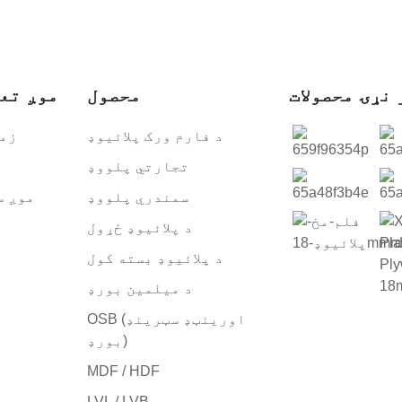
 نړۍ محصولات
محصول
موږ تع
د فارم ورک پلائیوډ
زمو
تجارتي پلووډ
سمندري پلووډ
موږ س
د پلائیوډ ځړول
د پلائیوډ بسته کول
د میلمین بورډ
OSB (اورینټډ سټرینډ
بورډ)
MDF / HDF
LVL / LVB