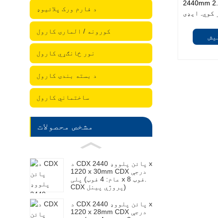
د دوام او ښکلا ترکیب
د فارم ورک پلائیوډ
کورونه / المارۍ کارول
یش
نور ځانګړي کارول
د بسته بندۍ کارول
ساختماني کارول
مشخص محصولات
د CDX پائن پلووډ 2440 x
1220 x 30mm CDX درجې
پلی (عام: 4 فوټ x 8 فوټ.
CDX پروژې پینل)
د CDX پائن پلووډ 2440 x
1220 x 28mm CDX درجې