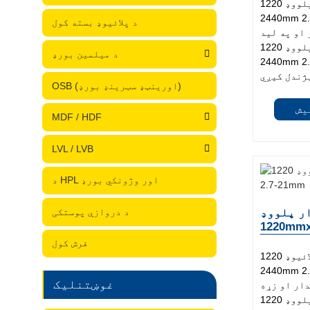
د لوړ کیفیت برچ پلووډ 1220mm x
244 د هر اړخیز
د پلائیوډ بسته کول
او په لید
کې زړه راښکونکي. برچ پلووډ 1220mm x
د میلمین بورډ
 د خپل ځواک او زړه
OSB (اورینټډ سټرینډ بورډ)
یش
MDF / HDF
LVL / LVB
د HPL اور وژونکي بورډ
د دروازې پوستکی
ر پلووډ
1220
فرش کول
د پریمیم پنسل سیډر پلائیوډ 1220mm x
2440 د متنوع
غوښتنلیک
ار او زړه
راښکونکی. د پنسل سیډر پلووډ 1220mm x