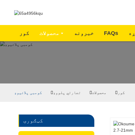
ړه
FAQs
خبرونه
محصولات
کور
کور
محصولات
تجارتي پلووډ
کومبی پلائیوډ
کټګورۍ