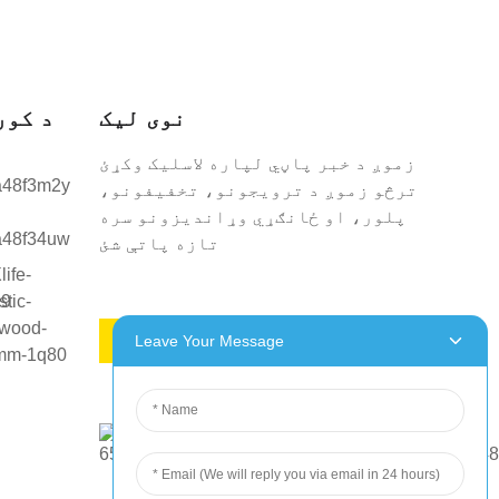
نوی لیک
د کور
زموږ د خبر پاڼي لپاره لاسلیک وکړئ
ترڅو زموږ د ترویجونو، تخفیفونو،
پلور، او ځانګړي وړاندیزونو سره
تازه پاتې شئ
د نرخ غوښتنه وکړئ
Leave Your Message