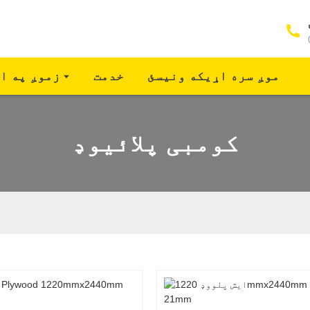
موږ سره اړیکه ونیسئ
خدمت
زموږ په ا
کومبی پلائیوډ