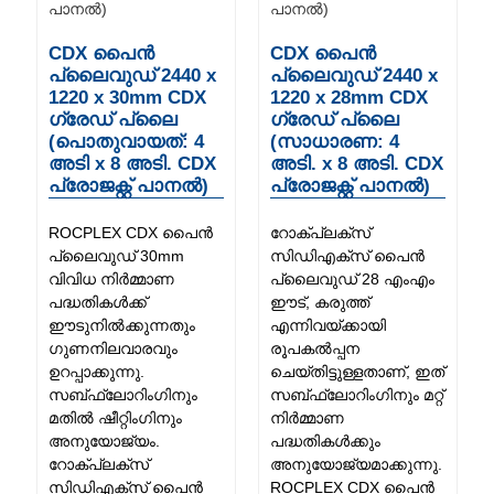
CDX പൈൻ
CDX പൈൻ
പ്ലൈവുഡ് 2440 x
പ്ലൈവുഡ് 2440 x
1220 x 30mm CDX
1220 x 28mm CDX
ഗ്രേഡ് പ്ലൈ
ഗ്രേഡ് പ്ലൈ
(പൊതുവായത്: 4
(സാധാരണ: 4
അടി x 8 അടി. CDX
അടി. x 8 അടി. CDX
പ്രോജക്റ്റ് പാനൽ)
പ്രോജക്റ്റ് പാനൽ)
ROCPLEX CDX പൈൻ
റോക്‌പ്ലക്സ്
പ്ലൈവുഡ് 30mm
സിഡിഎക്സ് പൈൻ
വിവിധ നിർമ്മാണ
പ്ലൈവുഡ് 28 എംഎം
പദ്ധതികൾക്ക്
ഈട്, കരുത്ത്
ഈടുനിൽക്കുന്നതും
എന്നിവയ്ക്കായി
ഗുണനിലവാരവും
രൂപകൽപ്പന
ഉറപ്പാക്കുന്നു.
ചെയ്തിട്ടുള്ളതാണ്, ഇത്
സബ്‌ഫ്ലോറിംഗിനും
സബ്‌ഫ്ലോറിംഗിനും മറ്റ്
മതിൽ ഷീറ്റിംഗിനും
നിർമ്മാണ
അനുയോജ്യം.
പദ്ധതികൾക്കും
റോക്പ്ലക്സ്
അനുയോജ്യമാക്കുന്നു.
സിഡിഎക്സ് പൈൻ
ROCPLEX CDX പൈൻ