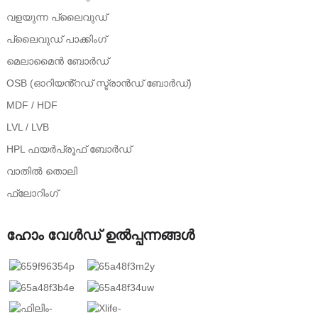
വളയുന്ന പ്ലൈവുഡ്
പ്ലൈവുഡ് പാക്കിംഗ്
മെലാമൈൻ ബോർഡ്
OSB (ഓറിയൻ്റഡ് സ്ട്രാൻഡ് ബോർഡ്)
MDF / HDF
LVL / LVB
HPL ഫയർപ്രൂഫ് ബോർഡ്
വാതിൽ തൊലി
ഫ്ലോറിംഗ്
ഹോം വേൾഡ് ഉൽപ്പന്നങ്ങൾ