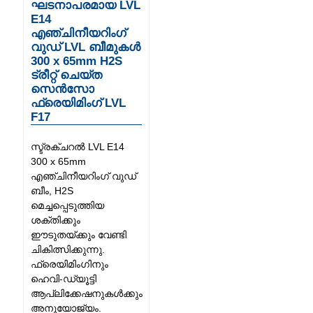
ഘടനാപരമായ LVL
E14
എഞ്ചിനീയറിംഗ്
വുഡ് LVL ബീമുകൾ
300 x 65mm H2S
ട്രീറ്റ് ചെയ്ത
സെൻസോ
ഫ്രെയിമിംഗ് LVL
F17
സ്ട്രക്ചറൽ LVL E14
300 x 65mm
എഞ്ചിനീയറിംഗ് വുഡ്
ബീം, H2S
മെച്ചപ്പെടുത്തിയ
ശക്തിക്കും
ഈടുതയ്ക്കും വേണ്ടി
ചികിത്സിക്കുന്നു.
ഫ്രെയിമിംഗിനും
ഹെവി-ഡ്യൂട്ടി
ആപ്ലിക്കേഷനുകൾക്കും
അനുയോജ്യം.