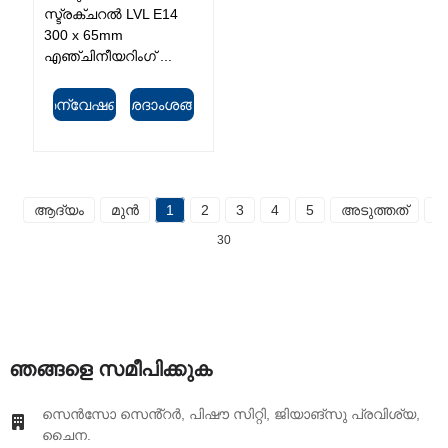
സ്ട്രക്ചറൽ LVL E14
300 x 65mm
എഞ്ചിനീയറിംഗ് ...
അന്വേഷണം
വിശദാംശങ്ങൾ
ആദ്യം
മുൻ
1
2
3
4
5
അടുത്തത്
അ
30
ഞങ്ങളെ സമീപിക്കുക
സെൻസോ സെൻ്റർ, പിഷൗ സിറ്റി, ജിയാങ്‌സു പ്രവിശ്യ,
ചൈന.