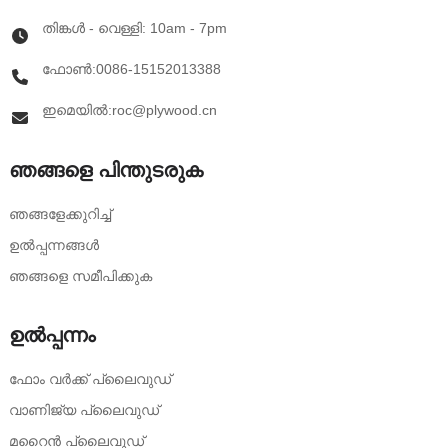
തിങ്കൾ - വെള്ളി: 10am - 7pm
ഫോൺ:0086-15152013388
ഇമെയിൽ:roc@plywood.cn
ഞങ്ങളെ പിന്തുടരുക
ഞങ്ങളേക്കുറിച്ച്
ഉൽപ്പന്നങ്ങൾ
ഞങ്ങളെ സമീപിക്കുക
ഉൽപ്പന്നം
ഫോം വർക്ക് പ്ലൈവുഡ്
വാണിജ്യ പ്ലൈവുഡ്
മറൈൻ പ്ലൈവുഡ്