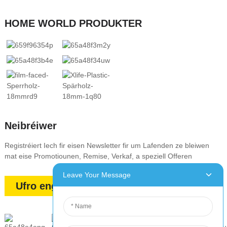
HOME WORLD PRODUKTER
Neibréiwer
Registréiert Iech fir eisen Newsletter fir um Lafenden ze bleiwen
mat eise Promotiounen, Remise, Verkaf, a speziell Offeren
Leave Your Message
Ufro engem ZITAT