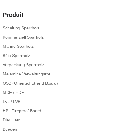
Produit
Schalung Sperrholz
Kommerziell Spärholz
Marine Spärholz
Béie Sperrholz
Verpackung Sperrholz
Melamine Verwaltungsrot
OSB (Oriented Strand Board)
MDF / HDF
LVL / LVB
HPL Fireproof Board
Dier Haut
Buedem