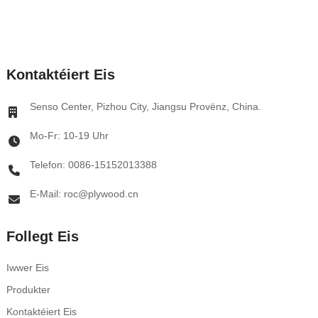
Kontaktéiert Eis
Senso Center, Pizhou City, Jiangsu Provënz, China.
Mo-Fr: 10-19 Uhr
Telefon: 0086-15152013388
E-Mail: roc@plywood.cn
Follegt Eis
Iwwer Eis
Produkter
Kontaktéiert Eis