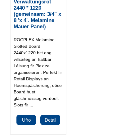
Verwaltungsrot
2440 * 1220
(gemeinsam: 3/4" x
8 'x 4'. Melamine
Mauer Panel)
ROCPLEX Melamine
Slotted Board
2440x1220 bitt eng
villsäiteg an haltbar
Léisung fir Plaz ze
organiséieren. Perfekt fir
Retail Displays an
Heemspäicherung, dëse
Board huet
gläichméisseg verdeelt
Slots fir ...
Ufro
Detail