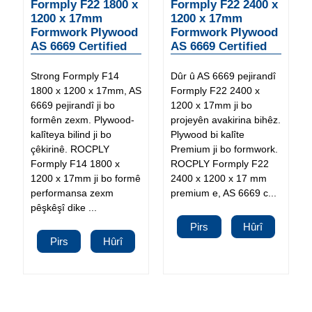
Formply F22 1800 x
Formply F22 2400 x
1200 x 17mm
1200 x 17mm
Formwork Plywood
Formwork Plywood
AS 6669 Certified
AS 6669 Certified
Strong Formply F14
Dûr û AS 6669 pejirandî
1800 x 1200 x 17mm, AS
Formply F22 2400 x
6669 pejirandî ji bo
1200 x 17mm ji bo
formên zexm. Plywood-
projeyên avakirina bihêz.
kalîteya bilind ji bo
Plywood bi kalîte
çêkirinê. ROCPLY
Premium ji bo formwork.
Formply F14 1800 x
ROCPLY Formply F22
1200 x 17mm ji bo formê
2400 x 1200 x 17 mm
performansa zexm
premium e, AS 6669 c...
pêşkêşî dike ...
Pirs
Hûrî
Pirs
Hûrî