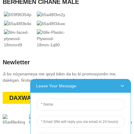
BERHEMÊN CÎHANÊ MALÊ
Newletter
Ji bo nûçenameya me qeyd bikin da ku bi promosyonên me,
dakêşan, firotan, û pêşniyarên taybetî re rojane bimînin
Leave Your Message
DAXWAZÎ QUOTE