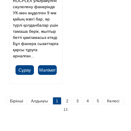
ROCPLEX ультракүлгін
сәулелену фанерінде
УК-мен өңделген 9 мм
қайың өзегі бар, әр
түрлі қолданбалар үшін
тамаша берік, жылтыр
бетті қамтамасыз етеді.
Бұл фанера сызаттарға
қарсы тұруға
арналған...
Сұрау
Мәлімет
Бірінші
Алдыңғы
1
2
3
4
5
Келесі
С
13