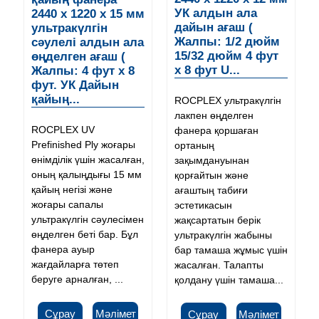
УК алдын ала
2440 x 1220 x 15 мм
дайын ағаш (
ультракүлгін
Жалпы: 1/2 дюйм
сәулелі алдын ала
15/32 дюйм 4 фут
өңделген ағаш (
x 8 фут U...
Жалпы: 4 фут x 8
фут. УК Дайын
қайың...
ROCPLEX ультракүлгін
лакпен өңделген
ROCPLEX UV
фанера қоршаған
Prefinished Ply жоғары
ортаның
өнімділік үшін жасалған,
зақымдануынан
оның қалыңдығы 15 мм
қорғайтын және
қайың негізі және
ағаштың табиғи
жоғары сапалы
эстетикасын
ультракүлгін сәулесімен
жақсартатын берік
өңделген беті бар. Бұл
ультракүлгін жабыны
фанера ауыр
бар тамаша жұмыс үшін
жағдайларға төтеп
жасалған. Талапты
беруге арналған, ...
қолдану үшін тамаша...
Сұрау
Мәлімет
Сұрау
Мәлімет