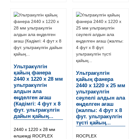
Ультракүлгін
қайың фанера
Ультракүлгін
2440 x 1220 x 28 мм
қайың фанера
ультракүлгін
2440 x 1220 x 25 мм
алдын ала
ультракүлгін
өңделген ағаш
сәулелі алдын ала
(Кәдімгі: 4 фут x 8
өңделген ағаш
фут. ультракүлгін
(жалпы: 4 фут x 8
дайын қайың...
фут. ультракүлгін
түсті қайың...
2440 x 1220 x 28 мм
өлшемді ROCPLEX
ROCPLEX