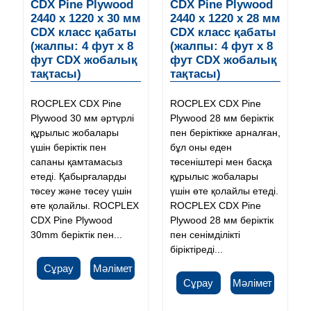
CDX Pine Plywood
CDX Pine Plywood
2440 x 1220 x 30 мм
2440 x 1220 x 28 мм
CDX класс қабаты
CDX класс қабаты
(жалпы: 4 фут x 8
(жалпы: 4 фут x 8
фут CDX жобалық
фут CDX жобалық
тақтасы)
тақтасы)
ROCPLEX CDX Pine
ROCPLEX CDX Pine
Plywood 30 мм әртүрлі
Plywood 28 мм беріктік
құрылыс жобалары
пен беріктікке арналған,
үшін беріктік пен
бұл оны еден
сапаны қамтамасыз
төсеніштері мен басқа
етеді. Қабырғаларды
құрылыс жобалары
төсеу және төсеу үшін
үшін өте қолайлы етеді.
өте қолайлы. ROCPLEX
ROCPLEX CDX Pine
CDX Pine Plywood
Plywood 28 мм беріктік
30mm беріктік пен...
пен сенімділікті
біріктіреді...
Сұрау
Мәлімет
Сұрау
Мәлімет