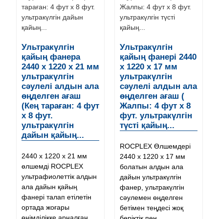
Ультракүлгін
Ультракүлгін
қайың фанера
қайың фанері 2440
2440 x 1220 x 21 мм
x 1220 x 17 мм
ультракүлгін
ультракүлгін
сәулелі алдын ала
сәулелі алдын ала
өңделген ағаш
өңделген ағаш (
(Кең тараған: 4 фут
Жалпы: 4 фут x 8
x 8 фут.
фут. ультракүлгін
ультракүлгін
түсті қайың...
дайын қайың...
ROCPLEX Өлшемдері
2440 x 1220 x 21 мм
2440 x 1220 x 17 мм
өлшемді ROCPLEX
болатын алдын ала
ультрафиолеттік алдын
дайын ультракүлгін
ала дайын қайың
фанер, ультракүлгін
фанері талап етілетін
сәулемен өңделген
ортада жоғары
бетімен теңдесі жоқ
өнімділікке арналған.
беріктік пен