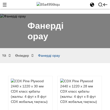
Фанерді
орау
Үй
Өнімдер
Фанерді орау