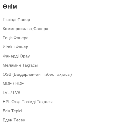
Өнім
Пішінді Фанер
Коммерциялық Фанера
Теңіз Фанера
Иілгіш Фанер
Фанерді Орау
Меламин Тақтасы
OSB (бағдарланған Тізбек Тақтасы)
MDF / HDF
LVL / LVB
HPL Отқа Төзімді Тақтасы
Есік Терісі
Еден Төсеу