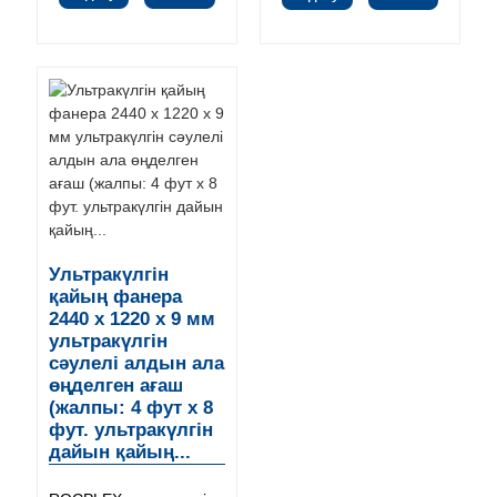
Ультракүлгін
қайың фанера
2440 x 1220 x 9 мм
ультракүлгін
сәулелі алдын ала
өңделген ағаш
(жалпы: 4 фут x 8
фут. ультракүлгін
дайын қайың...