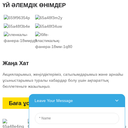
ҮЙ ӘЛЕМДІК ӨНІМДЕР
Жаңа Хат
Акцияларымыз, жеңілдіктеріміз, сатылымдарымыз және арнайы
ұсыныстарымыз туралы хабардар болу үшін ақпараттық
бюллетеньге жазылыңыз.
Leave Your Message
Баға ұсынысын СҰРАУ