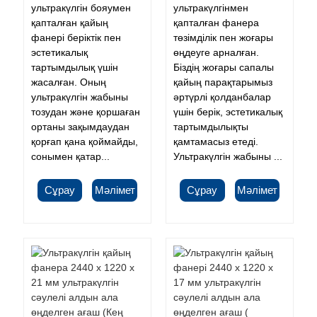
ультракүлгін бояумен
ультракүлгінмен
қапталған қайың
қапталған фанера
фанері беріктік пен
төзімділік пен жоғары
эстетикалық
өңдеуге арналған.
тартымдылық үшін
Біздің жоғары сапалы
жасалған. Оның
қайың парақтарымыз
ультракүлгін жабыны
әртүрлі қолданбалар
тозудан және қоршаған
үшін берік, эстетикалық
ортаны зақымдаудан
тартымдылықты
қорғап қана қоймайды,
қамтамасыз етеді.
сонымен қатар...
Ультракүлгін жабыны ...
Сұрау
Мәлімет
Сұрау
Мәлімет