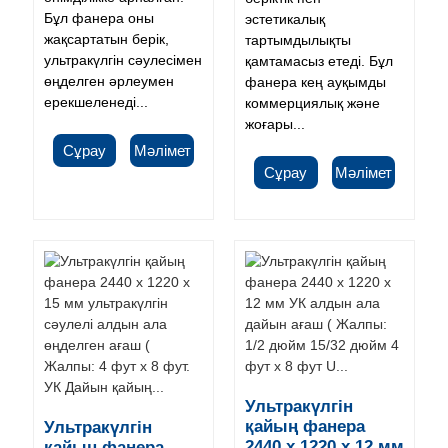
Бұл фанера оны
эстетикалық
жақсартатын берік,
тартымдылықты
ультракүлгін сәулесімен
қамтамасыз етеді. Бұл
өңделген әрлеумен
фанера кең ауқымды
ерекшеленеді...
коммерциялық және
жоғары...
Сұрау
Мәлімет
Сұрау
Мәлімет
Ультракүлгін
қайың фанера
Ультракүлгін
2440 x 1220 x 12 мм
қайың фанера