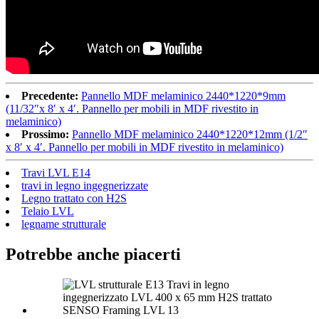
Precedente:
Pannello MDF melaminico 2440*1220*9mm
(11/32″x 8′ x 4′. Pannello per mobili in MDF rivestito in
melaminico)
Prossimo:
Pannello MDF melaminico 2440*1220*12mm (1/2″
x 8′ x 4′. Pannello per mobili in MDF rivestito in melaminico)
Travi LVL E14
travi in ​​legno ingegnerizzate
Legno trattato con H2S
Telaio LVL
legname strutturale
Potrebbe anche piacerti