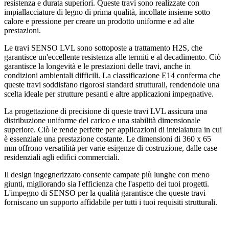
resistenza e durata superiori. Queste travi sono realizzate con
impiallacciature di legno di prima qualità, incollate insieme sotto
calore e pressione per creare un prodotto uniforme e ad alte
prestazioni.
Le travi SENSO LVL sono sottoposte a trattamento H2S, che
garantisce un'eccellente resistenza alle termiti e al decadimento. Ciò
garantisce la longevità e le prestazioni delle travi, anche in
condizioni ambientali difficili. La classificazione E14 conferma che
queste travi soddisfano rigorosi standard strutturali, rendendole una
scelta ideale per strutture pesanti e altre applicazioni impegnative.
La progettazione di precisione di queste travi LVL assicura una
distribuzione uniforme del carico e una stabilità dimensionale
superiore. Ciò le rende perfette per applicazioni di intelaiatura in cui
è essenziale una prestazione costante. Le dimensioni di 360 x 65
mm offrono versatilità per varie esigenze di costruzione, dalle case
residenziali agli edifici commerciali.
Il design ingegnerizzato consente campate più lunghe con meno
giunti, migliorando sia l'efficienza che l'aspetto dei tuoi progetti.
L'impegno di SENSO per la qualità garantisce che queste travi
forniscano un supporto affidabile per tutti i tuoi requisiti strutturali.