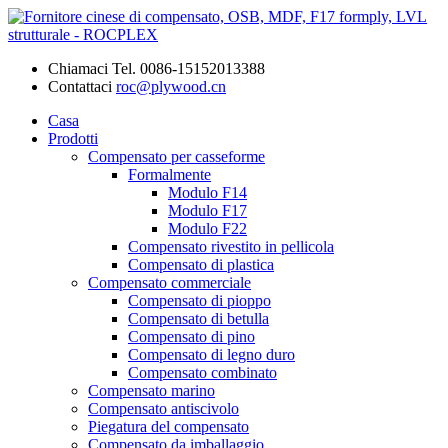
Chiamaci
Tel. 0086-15152013388
Contattaci
roc@plywood.cn
Casa
Prodotti
Compensato per casseforme
Formalmente
Modulo F14
Modulo F17
Modulo F22
Compensato rivestito in pellicola
Compensato di plastica
Compensato commerciale
Compensato di pioppo
Compensato di betulla
Compensato di pino
Compensato di legno duro
Compensato combinato
Compensato marino
Compensato antiscivolo
Piegatura del compensato
Compensato da imballaggio