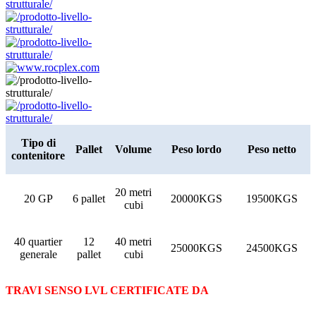
Tipo di
Pallet
Volume
Peso lordo
Peso netto
contenitore
20 metri
20 GP
6 pallet
20000KGS
19500KGS
cubi
40 quartier
12
40 metri
25000KGS
24500KGS
generale
pallet
cubi
TRAVI SENSO LVL CERTIFICATE DA