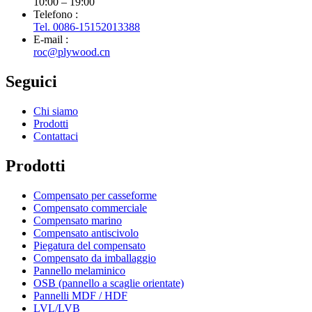
10:00 – 19:00
Telefono :
Tel. 0086-15152013388
E-mail :
roc@plywood.cn
Seguici
Chi siamo
Prodotti
Contattaci
Prodotti
Compensato per casseforme
Compensato commerciale
Compensato marino
Compensato antiscivolo
Piegatura del compensato
Compensato da imballaggio
Pannello melaminico
OSB (pannello a scaglie orientate)
Pannelli MDF / HDF
LVL/LVB