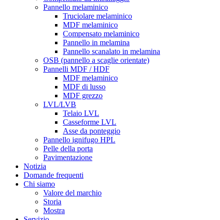
Pannello melaminico
Truciolare melaminico
MDF melaminico
Compensato melaminico
Pannello in melamina
Pannello scanalato in melamina
OSB (pannello a scaglie orientate)
Pannelli MDF / HDF
MDF melaminico
MDF di lusso
MDF grezzo
LVL/LVB
Telaio LVL
Casseforme LVL
Asse da ponteggio
Pannello ignifugo HPL
Pelle della porta
Pavimentazione
Notizia
Domande frequenti
Chi siamo
Valore del marchio
Storia
Mostra
Servizio