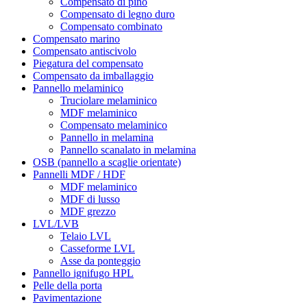
Compensato di pino
Compensato di legno duro
Compensato combinato
Compensato marino
Compensato antiscivolo
Piegatura del compensato
Compensato da imballaggio
Pannello melaminico
Truciolare melaminico
MDF melaminico
Compensato melaminico
Pannello in melamina
Pannello scanalato in melamina
OSB (pannello a scaglie orientate)
Pannelli MDF / HDF
MDF melaminico
MDF di lusso
MDF grezzo
LVL/LVB
Telaio LVL
Casseforme LVL
Asse da ponteggio
Pannello ignifugo HPL
Pelle della porta
Pavimentazione