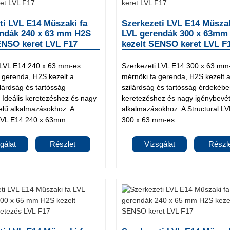
ti LVL E14 Műszaki fa
Szerkezeti LVL E14 Műszak
ndák 240 x 63 mm H2S
LVL gerendák 300 x 63mm
ENSO keret LVL F17
kezelt SENSO keret LVL F
 LVL E14 240 x 63 mm-es
Szerkezeti LVL E14 300 x 63 mm
a gerenda, H2S kezelt a
mérnöki fa gerenda, H2S kezelt a
ilárdság és tartósság
szilárdság és tartósság érdekében
 Ideális keretezéshez és nagy
keretezéshez és nagy igénybevét
elű alkalmazásokhoz. A
alkalmazásokhoz. A Structural L
 LVL E14 240 x 63mm...
300 x 63 mm-es...
gálat
Részlet
Vizsgálat
Részl