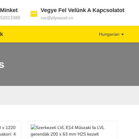
 Minket
Vegye Fel Velünk A Kapcsolatot
152013388
roc@plywood.cn
nk
Hungarian
s