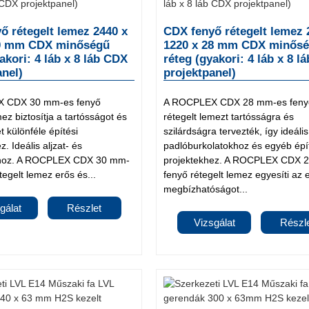
ő rétegelt lemez 2440 x
CDX fenyő rétegelt lemez 
30 mm CDX minőségű
1220 x 28 mm CDX minős
akori: 4 láb x 8 láb CDX
réteg (gyakori: 4 láb x 8 l
anel)
projektpanel)
 CDX 30 mm-es fenyő
A ROCPLEX CDX 28 mm-es feny
mez biztosítja a tartósságot és
rétegelt lemezt tartósságra és
 különféle építési
szilárdságra tervezték, így ideális
. Ideális aljzat- és
padlóburkolatokhoz és egyéb épí
athoz. A ROCPLEX CDX 30 mm-
projektekhez. A ROCPLEX CDX 
tegelt lemez erős és...
fenyő rétegelt lemez egyesíti az 
megbízhatóságot...
gálat
Részlet
Vizsgálat
Részl