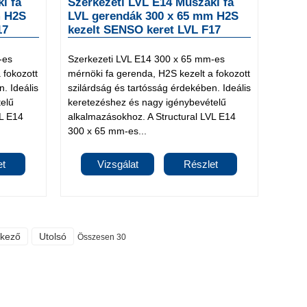
i fa
Szerkezeti LVL E14 Műszaki fa
m H2S
LVL gerendák 300 x 65 mm H2S
17
kezelt SENSO keret LVL F17
-es
Szerkezeti LVL E14 300 x 65 mm-es
 fokozott
mérnöki fa gerenda, H2S kezelt a fokozott
. Ideális
szilárdság és tartósság érdekében. Ideális
elű
keretezéshez és nagy igénybevételű
VL E14
alkalmazásokhoz. A Structural LVL E14
300 x 65 mm-es...
et
Vizsgálat
Részlet
tkező
Utolsó
Összesen 30