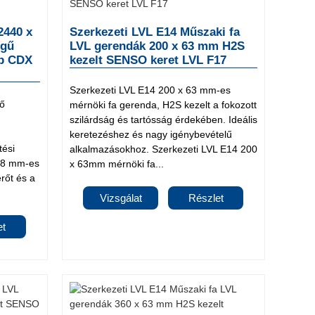
2440 x
Szerkezeti LVL E14 Műszaki fa
égű
LVL gerendák 200 x 63 mm H2S
áb CDX
kezelt SENSO keret LVL F17
Szerkezeti LVL E14 200 x 63 mm-es
ő
mérnöki fa gerenda, H2S kezelt a fokozott
szilárdság és tartósság érdekében. Ideális
keretezéshez és nagy igénybevételű
tési
alkalmazásokhoz. Szerkezeti LVL E14 200
28 mm-es
x 63mm mérnöki fa...
erőt és a
Vizsgálat
Részlet
et