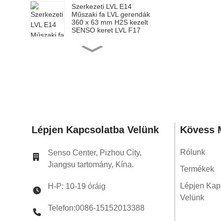
Szerkezeti LVL E14
Műszaki fa LVL gerendák
360 x 63 mm H2S kezelt
SENSO keret LVL F17
Szerkezeti LVL E14
Műszaki fa LVL gerendák
200 x 65 mm H2S kezelt
SENSO keretezés LVL
F17
Szerkezeti LVL E14
Műszaki fa LVL gerendák
240 x 65 mm H2S kezelt
SENSO keret LVL F17
Lépjen Kapcsolatba Velünk
Kövess 
Szerkezeti LVL E14
Műszaki fa LVL gerendák
300 x 65 mm H2S kezelt
Rólunk
Senso Center, Pizhou City,
SENSO keret LVL F17
Jiangsu tartomány, Kína.
Termékek
Szerkezeti LVL E14
Műszaki fa LVL gerendák
Lépjen Kap
H-P: 10-19 óráig
360 x 65 mm H2S kezelt
SENSO keret LVL F17
Velünk
Telefon:0086-15152013388