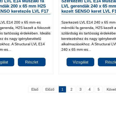
ti LVL E14 Műszaki fa
Szerkezeti LVL E14 Műszak
ndák 200 x 65 mm H2S
LVL gerendák 240 x 65 m
ENSO keretezés LVL F17
kezelt SENSO keret LVL F
 LVL E14 200 x 65 mm-es
Szerkezeti LVL E14 240 x 65 mm
gerenda, H2S kezelt a fokozott
mérnöki fa gerenda, H2S kezelt a
és tartósság érdekében. Ideális
szilárdság és tartósság érdekében
ez és nagy igénybevételű
keretezéshez és nagy igénybevét
okhoz. A Structural LVL E14
alkalmazásokhoz. A Structural L
m-es...
240 x 65 mm-es...
gálat
Részlet
Vizsgálat
Részl
Első
Előző
1
2
3
4
5
Köve