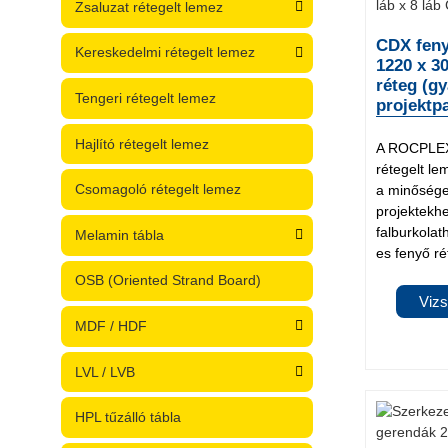
Zsaluzat rétegelt lemez
CDX feny
Kereskedelmi rétegelt lemez
1220 x 
réteg (gy
Tengeri rétegelt lemez
projektp
Hajlító rétegelt lemez
A ROCPLEX
rétegelt le
Csomagoló rétegelt lemez
a minőséget
projektekhez
falburkol
Melamin tábla
es fenyő ré
OSB (Oriented Strand Board)
Vizs
MDF / HDF
LVL / LVB
HPL tűzálló tábla