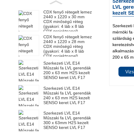
Szerkeze
LVL gere
CDX fenyő rétegelt lemez
kezelt S
2440 x 1220 x 30 mm
CDX minőségű réteg
Szerkezeti
(gyakori: 4 láb x 8 láb
CDX projektpanel)
mérnöki fa 
CDX fenyő rétegelt lemez
szilárdság 
2440 x 1220 x 28 mm
keretezésh
CDX minőségű réteg
alkalmazás
(gyakori: 4 láb x 8 láb
CDX projektpanel)
200 x 65 m
Szerkezeti LVL E14
Műszaki fa LVL gerendák
Vizs
200 x 63 mm H2S kezelt
SENSO keret LVL F17
Szerkezeti LVL E14
Műszaki fa LVL gerendák
240 x 63 mm H2S kezelt
SENSO keret LVL F17
Szerkezeti LVL E14
Műszaki fa LVL gerendák
300 x 63mm H2S kezelt
SENSO keret LVL F17