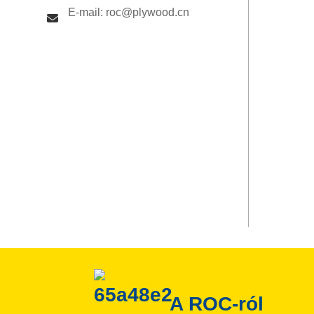
E-mail: roc@plywood.cn
A ROC-ról