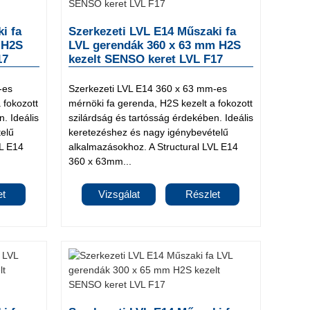
i fa
Szerkezeti LVL E14 Műszaki fa
 H2S
LVL gerendák 360 x 63 mm H2S
17
kezelt SENSO keret LVL F17
-es
Szerkezeti LVL E14 360 x 63 mm-es
 fokozott
mérnöki fa gerenda, H2S kezelt a fokozott
. Ideális
szilárdság és tartósság érdekében. Ideális
elű
keretezéshez és nagy igénybevételű
VL E14
alkalmazásokhoz. A Structural LVL E14
360 x 63mm...
et
Vizsgálat
Részlet