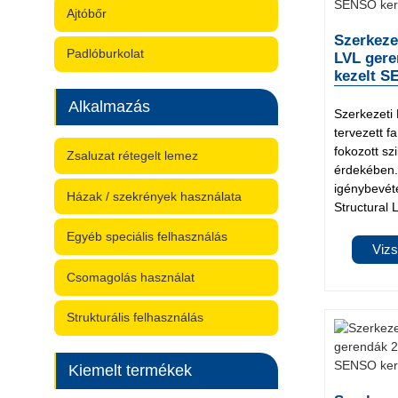
Ajtóbőr
Szerkeze
Padlóburkolat
LVL gere
kezelt S
Alkalmazás
Szerkezeti
tervezett f
fokozott sz
Zsaluzat rétegelt lemez
érdekében.
igénybevét
Házak / szekrények használata
Structural
Egyéb speciális felhasználás
Vizs
Csomagolás használat
Strukturális felhasználás
Kiemelt termékek