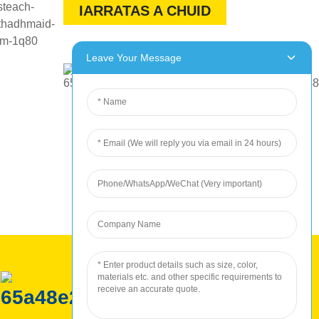
IARRATAS A CHUID
Leave Your Message
Táirgeadh ROC