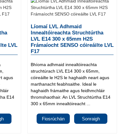
Líomaí LVL Adhmaid
tha
Innealtóireachta Struchtúrtha
LVL E14 300 x 65mm H2S
lte LVL
Frámaíocht SENSO cóireáilte LVL
F17
a
Bhíoma adhmaid innealtóireachta
m,
struchtúrach LVL E14 300 x 65mm,
rt agus
cóireáilte le H2S le haghaidh neart agus
e
marthanacht feabhsaithe. Ideal le
hláir
haghaidh frámaithe agus feidhmchláir
rtha E14
thromshaothair. An LVL Struchtúrtha E14
300 x 65mm innealtóireacht ...
gh
Fiosrúchán
Sonraigh