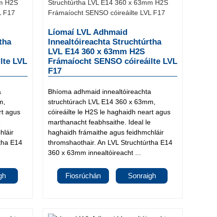
Líomaí LVL Adhmaid
tha
Innealtóireachta Struchtúrtha
LVL E14 360 x 63mm H2S
lte LVL
Frámaíocht SENSO cóireáilte LVL
F17
a
Bhíoma adhmaid innealtóireachta
m,
struchtúrach LVL E14 360 x 63mm,
rt agus
cóireáilte le H2S le haghaidh neart agus
e
marthanacht feabhsaithe. Ideal le
hláir
haghaidh frámaithe agus feidhmchláir
rtha E14
thromshaothair. An LVL Struchtúrtha E14
360 x 63mm innealtóireacht ...
gh
Fiosrúchán
Sonraigh