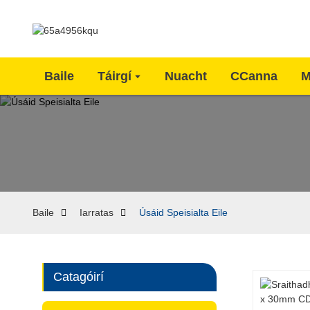
Baile
Táirgí
Nuacht
CCanna
M
Baile
Iarratas
Úsáid Speisialta Eile
Catagóirí