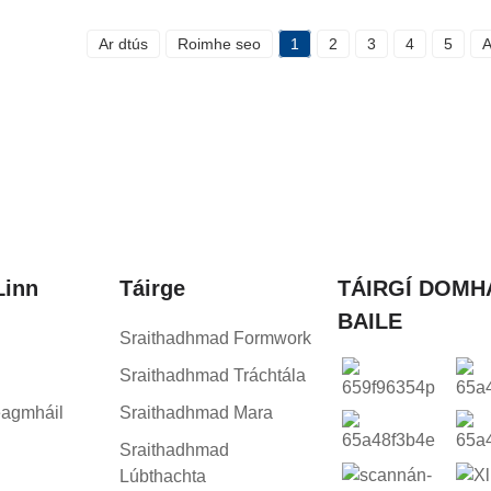
Ar dtús
Roimhe seo
1
2
3
4
5
A
Linn
Táirge
TÁIRGÍ DOMH
BAILE
Sraithadhmad Formwork
Sraithadhmad Tráchtála
agmháil
Sraithadhmad Mara
Sraithadhmad
Lúbthachta