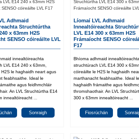
LVL Adhmaid
Líomaí LVL Adhmaid
ireachta Struchtúrtha
Innealtóireachta Struchtúr
 240 x 63mm H2S
LVL E14 300 x 63mm H2S
ht SENSO cóireáilte LVL
Frámaíocht SENSO cóireái
F17
maid innealtóireachta
Bhíoma adhmaid innealtóireacht
ch LVL E14 240 x 63mm,
struchtúrach LVL E14 300 x 63m
le H2S le haghaidh neart agus
cóireáilte le H2S le haghaidh nea
 feabhsaithe. Ideal le
marthanacht feabhsaithe. Ideal l
rámaithe agus feidhmchláir
haghaidh frámaithe agus feidhmc
hair. An LVL Struchtúrtha E14
thromshaothair. An LVL Struchtú
innealtóireacht ...
300 x 63mm innealtóireacht ...
rúchán
Sonraigh
Fiosrúchán
Sonrai