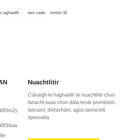
r aghaidh
seo caite
Iomlán 30
AN
Nuachtlitir
Cláraigh le haghaidh ár nuachtlitir chun
fanacht suas chun dáta lenár promóisin,
lascainí, díolacháin, agus tairiscintí
speisialta