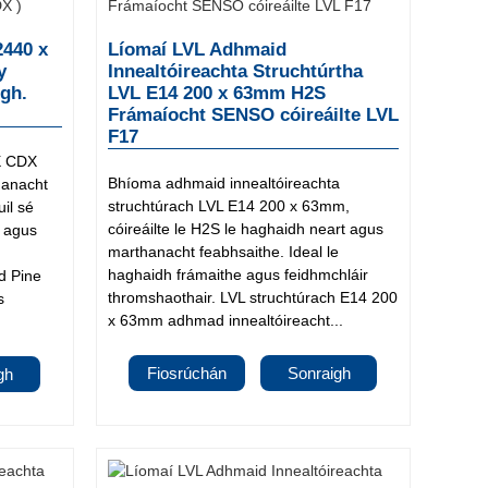
2440 x
Líomaí LVL Adhmaid
y
Innealtóireachta Struchtúrtha
igh.
LVL E14 200 x 63mm H2S
Frámaíocht SENSO cóireáilte LVL
F17
X CDX
Bhíoma adhmaid innealtóireachta
hanacht
struchtúrach LVL E14 200 x 63mm,
il sé
cóireáilte le H2S le haghaidh neart agus
g agus
marthanacht feabhsaithe. Ideal le
haghaidh frámaithe agus feidhmchláir
d Pine
thromshaothair. LVL struchtúrach E14 200
s
x 63mm adhmad innealtóireacht...
Fiosrúchán
Sonraigh
gh