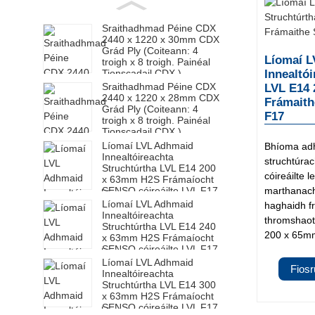
Sraithadhmad Péine CDX
2440 x 1220 x 30mm CDX
Grád Ply (Coiteann: 4
Líomaí 
troigh x 8 troigh. Painéal
Tionscadail CDX )
Innealtó
Sraithadhmad Péine CDX
LVL E14
2440 x 1220 x 28mm CDX
Frámaith
Grád Ply (Coiteann: 4
F17
troigh x 8 troigh. Painéal
Tionscadail CDX )
Líomaí LVL Adhmaid
Bhíoma adh
Innealtóireachta
struchtúra
Struchtúrtha LVL E14 200
cóireáilte 
x 63mm H2S Frámaíocht
SENSO cóireáilte LVL F17
marthanacht
Líomaí LVL Adhmaid
haghaidh f
Innealtóireachta
thromshaot
Struchtúrtha LVL E14 240
200 x 65mm 
x 63mm H2S Frámaíocht
SENSO cóireáilte LVL F17
Líomaí LVL Adhmaid
Fios
Innealtóireachta
Struchtúrtha LVL E14 300
x 63mm H2S Frámaíocht
SENSO cóireáilte LVL F17