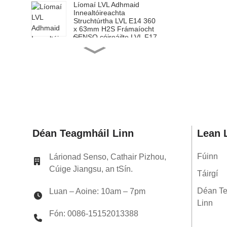
Líomaí LVL Adhmaid
Innealtóireachta
Struchtúrtha LVL E14 360
x 63mm H2S Frámaíocht
SENSO cóireáilte LVL F17
Líomaí LVL Adhmaid
Innealtóireachta
Struchtúrtha LVL E14 200
x 65mm H2S Frámaithe
SENSO cóireáilte LVL F17
Líomaí LVL Adhmaid
Innealtóireachta
Struchtúrtha LVL E14 240
x 65mm H2S Frámaíocht
SENSO cóireáilte LVL F17
Líomaí LVL Adhmaid
Déan Teagmháil Linn
Lean 
Innealtóireachta
Struchtúrtha LVL E14 300
x 65mm H2S Frámaíocht
Fúinn
Lárionad Senso, Cathair Pizhou,
SENSO cóireáilte LVL F17
Cúige Jiangsu, an tSín.
Líomaí LVL Adhmaid
Táirgí
Innealtóireachta
Struchtúrtha LVL E14 360
Déan Te
Luan – Aoine: 10am – 7pm
x 65mm H2S Frámaíocht
Linn
SENSO cóireáilte LVL F17
Fón: 0086-15152013388