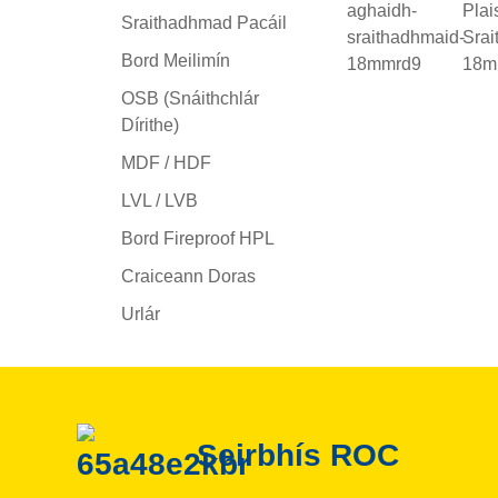
Sraithadhmad Pacáil
Bord Meilimín
OSB (Snáithchlár
Dírithe)
MDF / HDF
LVL / LVB
Bord Fireproof HPL
Craiceann Doras
Urlár
Seirbhís ROC