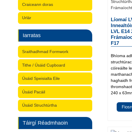
Craiceann doras
Urlár
Líomaí 
Innealtó
LVL E14
Iarratas
Frámaíoc
F17
Sraithadhmad Formwork
Bhíoma adh
struchtúra
Tithe / Úsáid Cupboard
cóireáilte 
marthanacht
Úsáid Speisialta Eile
haghaidh f
thromshaot
Úsáid Pacáil
240 x 63mm 
Úsáid Struchtúrtha
Fios
Táirgí Réadmhaoin