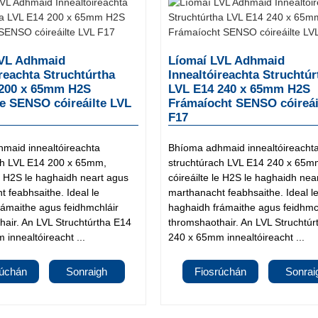
LVL Adhmaid
Líomaí LVL Adhmaid
ireachta Struchtúrtha
Innealtóireachta Struchtúr
 200 x 65mm H2S
LVL E14 240 x 65mm H2S
e SENSO cóireáilte LVL
Frámaíocht SENSO cóireái
F17
maid innealtóireachta
Bhíoma adhmaid innealtóireacht
ch LVL E14 200 x 65mm,
struchtúrach LVL E14 240 x 65m
le H2S le haghaidh neart agus
cóireáilte le H2S le haghaidh nea
 feabhsaithe. Ideal le
marthanacht feabhsaithe. Ideal l
rámaithe agus feidhmchláir
haghaidh frámaithe agus feidhmc
hair. An LVL Struchtúrtha E14
thromshaothair. An LVL Struchtú
innealtóireacht ...
240 x 65mm innealtóireacht ...
rúchán
Sonraigh
Fiosrúchán
Sonrai