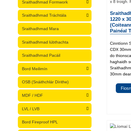
Sraithadhmad Formwork
Sraithad
Sraithadhmad Tráchtála
1220 x 
(Coiteann
Sraithadhmad Mara
Painéal 
Sraithadhmad lúbthachta
Cinntíonn
CDX 30mm m
Sraithadhmad Pacáil
do thionsca
haghaidh su
Sraithadh
Bord Meilimín
30mm deart
OSB (Snáithchlár Dírithe)
Fios
MDF / HDF
LVL / LVB
Bord Fireproof HPL