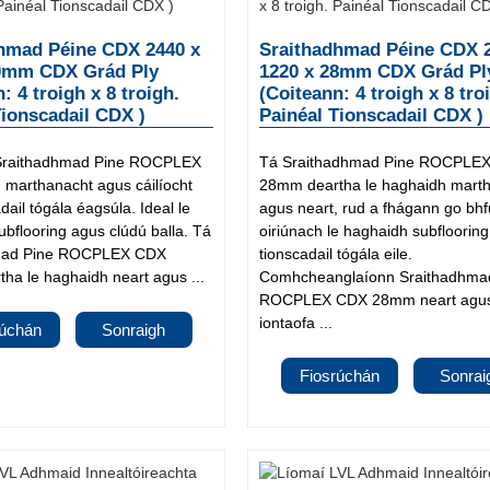
hmad Péine CDX 2440 x
Sraithadhmad Péine CDX 
30mm CDX Grád Ply
1220 x 28mm CDX Grád Pl
: 4 troigh x 8 troigh.
(Coiteann: 4 troigh x 8 tro
Tionscadail CDX )
Painéal Tionscadail CDX )
 Sraithadhmad Pine ROCPLEX
Tá Sraithadhmad Pine ROCPLE
arthanacht agus cáilíocht
28mm deartha le haghaidh mart
dail tógála éagsúla. Ideal le
agus neart, rud a fhágann go bhfu
bflooring agus clúdú balla. Tá
oiriúnach le haghaidh subfloorin
mad Pine ROCPLEX CDX
tionscadail tógála eile.
ha le haghaidh neart agus ...
Comhcheanglaíonn Sraithadhma
ROCPLEX CDX 28mm neart agu
iontaofa ...
rúchán
Sonraigh
Fiosrúchán
Sonrai