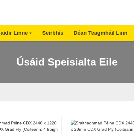
aidir Linne
Seirbhís
Déan Teagmháil Linn
Úsáid Speisialta Eile