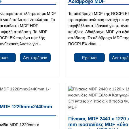
F
Αδιάβροχο MDF
ανώτερα αποτελέσματα με MDF
Το αδιάβροχο MDF της ROCPLE
ό για έπιπλα και ντουλάπια. Το
προσφέρει ανώτερη αντοχή σε υ
και ευέλικτο MDF HDF
περιβάλλοντα. Ιδανικό για μπάνια
ι υψηλή απόδοση. Το MDF
κουζίνες. Αδιάβροχο MDF για αξι
OCPLEX παρέχει υψηλής
απόδοση. Το αδιάβροχο MDF τη
ανθεκτικές λύσεις για...
ROCPLEX είναι...
ευνα
Λεπτομέρεια
Ερευνα
Λεπτομέ
 MDF 1220mmx2440mm
Πίνακας MDF 2440 x 1220 
mm ινοσανίδες MDF Ξύλο
σανίδα MDF 1220mm x