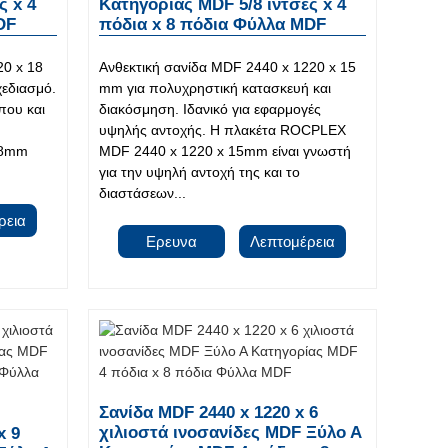
ς x 4
Κατηγορίας MDF 5/8 ίντσες x 4
DF
πόδια x 8 πόδια Φύλλα MDF
0 x 18
Ανθεκτική σανίδα MDF 2440 x 1220 x 15
χεδιασμό.
mm για πολυχρηστική κατασκευή και
που και
διακόσμηση. Ιδανικό για εφαρμογές
υψηλής αντοχής. Η πλακέτα ROCPLEX
18mm
MDF 2440 x 1220 x 15mm είναι γνωστή
για την υψηλή αντοχή της και το
διαστάσεων...
ρεια
Ερευνα
Λεπτομέρεια
Σανίδα MDF 2440 x 1220 x 6
χιλιοστά ινοσανίδες MDF Ξύλο Α
x 9