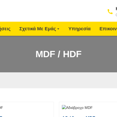
ήσεις
Σχετικά Με Εμάς
Υπηρεσία
Επικοι
MDF / HDF