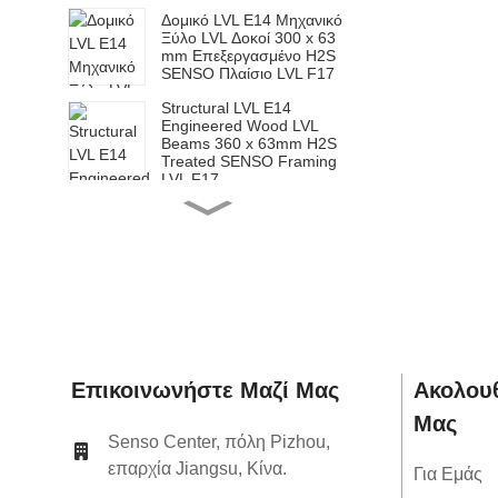
Δομικό LVL E14 Μηχανικό
Ξύλο LVL Δοκοί 300 x 63
mm Επεξεργασμένο H2S
SENSO Πλαίσιο LVL F17
Structural LVL E14
Engineered Wood LVL
Beams 360 x 63mm H2S
Treated SENSO Framing
LVL F17
Structural LVL E14
Engineered Wood LVL
Beams 200 x 65mm H2S
Treated SENSO Framing
LVL F17
Structural LVL E14
Engineered Wood LVL
Beams 240 x 65mm H2S
Treated SENSO Framing
LVL F17
Structural LVL E14
Επικοινωνήστε Μαζί Μας
Ακολου
Engineered Wood LVL
Μας
Beams 300 x 65mm H2S
Treated SENSO Framing
Senso Center, πόλη Pizhou,
LVL F17
επαρχία Jiangsu, Κίνα.
Για Εμάς
Structural LVL E14
Engineered Wood LVL