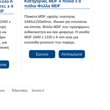
Κατηγορίας MDF 4 πόδια x 8
Ξύλο Α
πόδια Φύλλα MDF
σες x 4
DF
Πλακέτα MDF υψηλής ποιότητας
2440 x
2440x1220x6mm. Ιδανικό για ντουλάπια
ογές.
και έπιπλα. Φύλλα MDF που προσφέρουν
ή και
ανθεκτικότητα και λείο φινίρισμα. Η σανίδα
ρει
MDF 2440 x 1220 x 6 mm είναι μια
, μια
ινοσανίδα premium που παρέχει...
δανική
Ερευνα
Λεπτομέρεια
ρεια
νος
Τελευταίος
Σύνολο 4