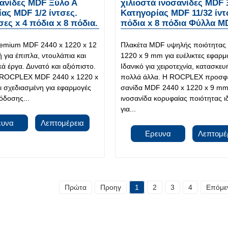
ανίδες MDF Ξύλο Α
χιλιοστά ινοσανίδες MDF 
ας MDF 1/2 ίντσες.
Κατηγορίας MDF 11/32 ίντ
σες x 4 πόδια x 8 πόδια.
πόδια x 8 πόδια Φύλλα M
remium MDF 2440 x 1220 x 12
Πλακέτα MDF υψηλής ποιότητας 
 για έπιπλα, ντουλάπια και
1220 x 9 mm για ευέλικτες εφαρμ
ά έργα. Δυνατό και αξιόπιστο.
Ιδανικό για χειροτεχνία, κατασκευ
 ROCPLEX MDF 2440 x 1220 x
πολλά άλλα. Η ROCPLEX προσφέ
ι σχεδιασμένη για εφαρμογές
σανίδα MDF 2440 x 1220 x 9 mm
όδοσης...
ινοσανίδα κορυφαίας ποιότητας ι
για...
ευνα
Λεπτομέρεια
Ερευνα
Λεπτομέ
Πρώτα
Προηγ
1
2
3
4
Επόμε