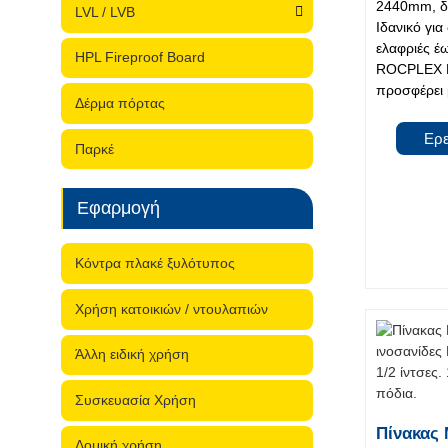
2440mm, δ
LVL / LVB
Ιδανικό γι
ελαφριές έ
HPL Fireproof Board
ROCPLEX 
προσφέρει 
Δέρμα πόρτας
Ερ
Παρκέ
Εφαρμογή
Κόντρα πλακέ ξυλότυπος
Χρήση κατοικιών / ντουλαπιών
Άλλη ειδική χρήση
Συσκευασία Χρήση
Πίνακας 
Δομική χρήση