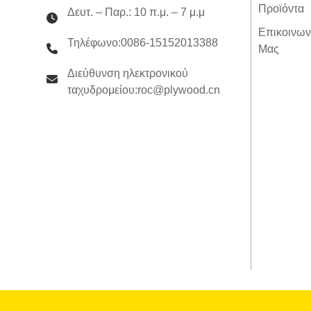
Προϊόντα
Beams 360 x 65mm H2S
Δευτ. – Παρ.: 10 π.μ. – 7 μ.μ
Treated SENSO Framing
LVL F17
Επικοινων
Τηλέφωνο:0086-15152013388
Μας
Διεύθυνση ηλεκτρονικού
ταχυδρομείου:roc@plywood.cn