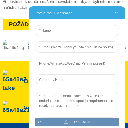
Přihlaste se k odběru našeho newsletteru, abyste byli informováni o
našich akcích, slevách, výprodejích a speciálních nabídkách
Leave Your Message
POŽÁDEJTE O NABÍDKU
O ROC
Služba ROC
Výroba ROC
AI Helps Write