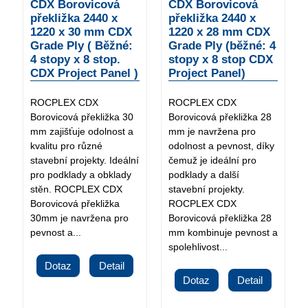
CDX Borovicová
CDX Borovicová
překližka 2440 x
překližka 2440 x
1220 x 30 mm CDX
1220 x 28 mm CDX
Grade Ply ( Běžné:
Grade Ply (běžné: 4
4 stopy x 8 stop.
stopy x 8 stop CDX
CDX Project Panel )
Project Panel)
ROCPLEX CDX
ROCPLEX CDX
Borovicová překližka 30
Borovicová překližka 28
mm zajišťuje odolnost a
mm je navržena pro
kvalitu pro různé
odolnost a pevnost, díky
stavební projekty. Ideální
čemuž je ideální pro
pro podklady a obklady
podklady a další
stěn. ROCPLEX CDX
stavební projekty.
Borovicová překližka
ROCPLEX CDX
30mm je navržena pro
Borovicová překližka 28
pevnost a...
mm kombinuje pevnost a
spolehlivost...
Dotaz
Detail
Dotaz
Detail