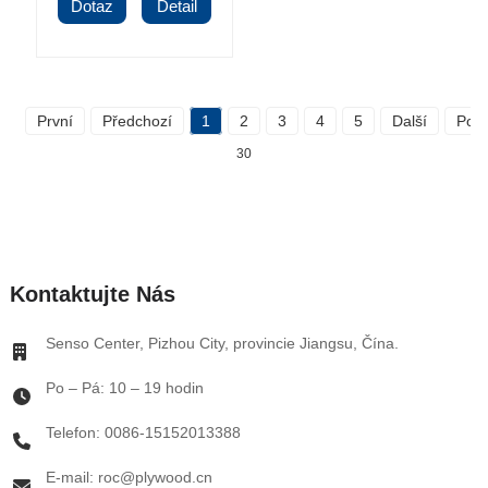
Dotaz
Detail
První
Předchozí
1
2
3
4
5
Další
Posl
30
Kontaktujte Nás
Senso Center, Pizhou City, provincie Jiangsu, Čína.
Po – Pá: 10 – 19 hodin
Telefon: 0086-15152013388
E-mail: roc@plywood.cn