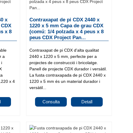
40 x
Contraxapat de pi CDX 2440 x
u CDX
1220 x 5 mm Capa de grau CDX
s x 8
(comú: 1/4 polzada x 4 peus x 8
peus CDX Project Pan...
able
Contraxapat de pi CDX d'alta qualitat
r a
2440 x 1220 x 5 mm, perfecte per a
 i
projectes de construcció i bricolatge.
X
Panell de projecte CDX durador i versàtil.
ta
La fusta contraxapada de pi CDX 2440 x
1220 x 4
1220 x 5 mm és un material durador i
versàtil...
l
Consulta
Detall