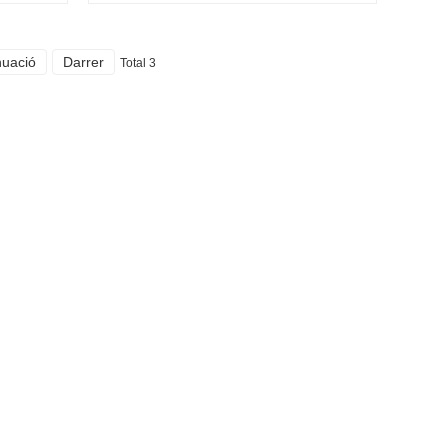
nuació
Darrer
Total 3