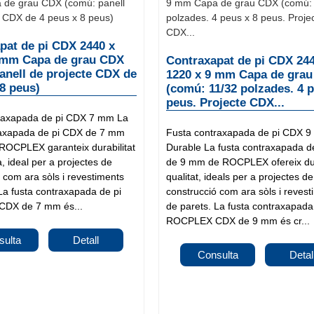
pat de pi CDX 2440 x
 mm Capa de grau CDX
Contraxapat de pi CDX 24
anell de projecte CDX de
1220 x 9 mm Capa de gra
 8 peus)
(comú: 11/32 polzades. 4 p
peus. Projecte CDX...
raxapada de pi CDX 7 mm La
raxapada de pi CDX de 7 mm
Fusta contraxapada de pi CDX 
 ROCPLEX garanteix durabilitat
Durable La fusta contraxapada d
a, ideal per a projectes de
de 9 mm de ROCPLEX ofereix dura
 com ara sòls i revestiments
qualitat, ideals per a projectes de
La fusta contraxapada de pi
construcció com ara sòls i reves
DX de 7 mm és...
de parets. La fusta contraxapada
ROCPLEX CDX de 9 mm és cr...
sulta
Detall
Consulta
Detal