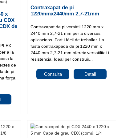
Contraxapat de pi
1220mmx2440mm 2,7-21mm
40 x
au CDX
 CDX de
Contraxapat de pi versàtil 1220 mm x
2440 mm 2,7-21 mm per a diverses
aplicacions. Fort i fàcil de treballar. La
OCPLEX
fusta contraxapada de pi 1220 mm x
er a la
2440 mm 2,7-21 mm ofereix versatilitat i
 cosa la
resistència. Ideal per construir...
jectes de
da de pi
Consulta
Detall
a força
l