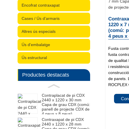
Encofrat contraxapat
Cases / Ús d'armaris
Contraxa
1220 x 7
(comú: p
Altres ús especials
4 peus x
Ús d'embalatge
Fusta cont
fusta cont
Ús estructural
de qualitat
i resistènci
construcció
Productes destacats
de parets. 
ROCPLEX C
Contraplacat de pi CDX
Con
2440 x 1220 x 30 mm
Capa de grau CDX (comú:
panell de projecte CDX de
4 peus x 8 peus)
Contraxapat de pi CDX
2440 x 1220 x 28 mm
Capa de grau CDX (comú: