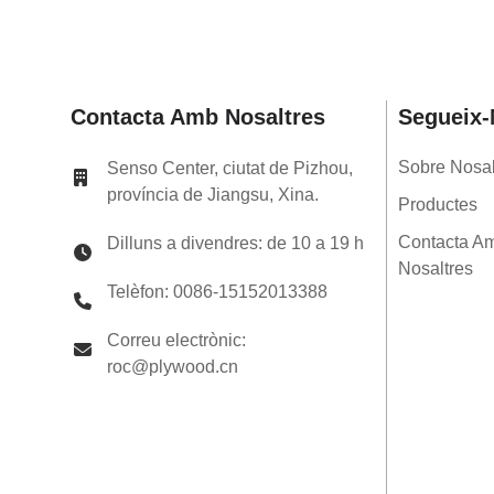
F17
Estructural LVL E14
Bigues LVL de fusta
d'enginyeria 240 x 65 mm
Tractat amb H2S
Estructura SENSO LVL
F17
Estructural LVL E14
Contacta Amb Nosaltres
Segueix
Bigues LVL de fusta
d'enginyeria 300 x 65 mm
Tractat amb H2S
Sobre Nosal
Senso Center, ciutat de Pizhou,
Estructura SENSO LVL
província de Jiangsu, Xina.
F17
Estructural LVL E14
Productes
Bigues LVL de fusta
d'enginyeria 360 x 65 mm
Contacta A
Dilluns a divendres: de 10 a 19 h
Tractat amb H2S
Nosaltres
Estructura SENSO LVL
Telèfon: 0086-15152013388
F17
Correu electrònic:
roc@plywood.cn