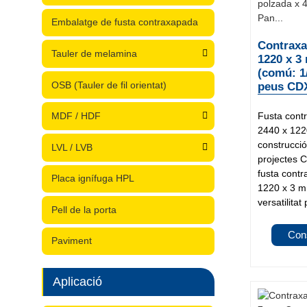
Embalatge de fusta contraxapada
Contraxa
Tauler de melamina
1220 x 3
(comú: 1
OSB (Tauler de fil orientat)
peus CDX
Fusta cont
MDF / HDF
2440 x 1220
construcció 
LVL / LVB
projectes CD
fusta cont
Placa ignífuga HPL
1220 x 3 mm
versatilitat 
Pell de la porta
Con
Paviment
Aplicació