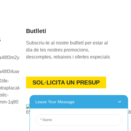
Butlletí
S
Subscriu-te al nostre butlletí per estar al
dia de les nostres promocions,
descomptes, rebaixes i ofertes especials
SOL·LICITA UN PRESUP
Leave Your Message