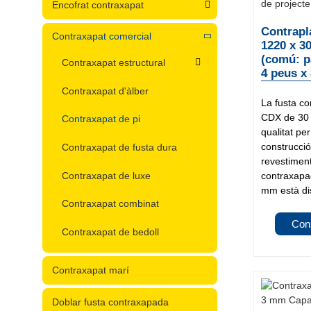
Encofrat contraxapat
Contrapl
Contraxapat comercial
1220 x 3
(comú: p
Contraxapat estructural
4 peus x
Contraxapat d'àlber
La fusta c
CDX de 30 m
Contraxapat de pi
qualitat pe
construcció
Contraxapat de fusta dura
revestiment
Contraxapat de luxe
contraxap
mm està dis
Contraxapat combinat
Con
Contraxapat de bedoll
Contraxapat marí
Doblar fusta contraxapada