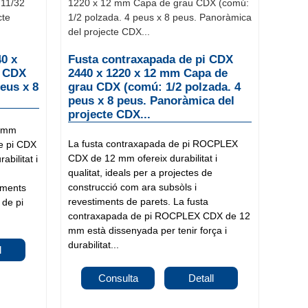
40 x
Fusta contraxapada de pi CDX
u CDX
2440 x 1220 x 12 mm Capa de
eus x 8
grau CDX (comú: 1/2 polzada. 4
peus x 8 peus. Panoràmica del
projecte CDX...
9 mm
La fusta contraxapada de pi ROCPLEX
e pi CDX
CDX de 12 mm ofereix durabilitat i
bilitat i
qualitat, ideals per a projectes de
construcció com ara subsòls i
timents
revestiments de parets. La fusta
 de pi
contraxapada de pi ROCPLEX CDX de 12
mm està dissenyada per tenir força i
durabilitat...
l
Consulta
Detall