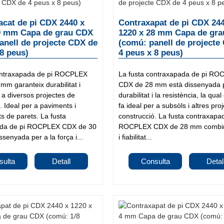
acat de pi CDX 2440 x
Contraxapat de pi CDX 24
0 mm Capa de grau CDX
1220 x 28 mm Capa de gr
anell de projecte CDX de
(comú: panell de projecte
 8 peus)
4 peus x 8 peus)
ontraxapada de pi ROCPLEX
La fusta contraxapada de pi R
m garanteix durabilitat i
CDX de 28 mm està dissenyada p
r a diversos projectes de
durabilitat i la resistència, la qual
. Ideal per a paviments i
fa ideal per a subsòls i altres pro
s de parets. La fusta
construcció. La fusta contraxapa
ada de pi ROCPLEX CDX de 30
ROCPLEX CDX de 28 mm combin
senyada per a la força i...
i fiabilitat...
sulta
Detall
Consulta
Detal