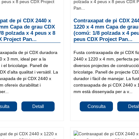
pat de pi CDX 2440 x
Contraxapat de pi CDX 24
 mm Capa de grau CDX
1220 x 4 mm Capa de gra
/8 polzada x 4 peus x 8
(comú: 1/8 polzada x 4 peu
 Project Pan...
peus CDX Project Pan...
raxapada de pi CDX duradora
Fusta contraxapada de pi CDX fi
 x 3 mm, ideal per a la
2440 x 1220 x 4 mm, perfecta pe
i el bricolatge. Panell de
diversos projectes de construcció
X d'alta qualitat i versàtil. La
bricolatge. Panell de projecte CD
raxapada de pi CDX 2440 x
durador i fàcil de manejar. La fus
 ofereix durabilitat i
contraxapada de pi CDX 2440 x 
per...
mm està dissenyada per a v...
sulta
Detall
Consulta
Detal