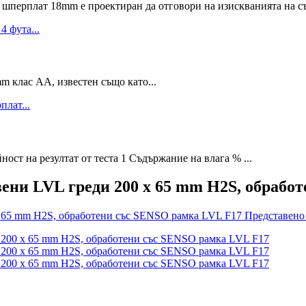
ат 18mm е проектиран да отговори на изискванията на съвр
 клас AA, известен също като...
ст на резултат от теста 1 Съдържание на влага % ...
ни LVL греди 200 x 65 mm H2S, обрабо