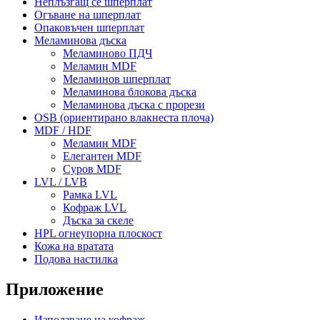
Неплъзгащ се шперплат
Огъване на шперплат
Опаковъчен шперплат
Меламинова дъска
Меламиново ПДЧ
Меламин MDF
Меламинов шперплат
Меламинова блокова дъска
Меламинова дъска с прорези
OSB (ориентирано влакнеста плоча)
MDF / HDF
Меламин MDF
Елегантен MDF
Суров MDF
LVL / LVB
Рамка LVL
Кофраж LVL
Дъска за скеле
HPL огнеупорна плоскост
Кожа на вратата
Подова настилка
Приложение
Използване на кофраж