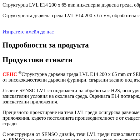
Структурна LVL E14 200 x 65 mm инженерна дървена греда, об
Структурната дървена греда LVL E14 200 x 65 мм, обработена 
Изпратете имейл до нас
Подробности за продукта
Продуктови етикети
®
СЕНС
Структурна дървена греда LVL E14 200 x 65 mm от SE
от висококачествени дървени фурнири, свързани заедно под въз
Лъчите SENSO LVL са подложени на обработка с H2S, осигурява
взискателни условия на околната среда. Оценката E14 потвържд
взискателни приложения.
Прецизното проектиране на тези LVL греди осигурява равномер
приложения, където постоянната производителност е от същест
сгради.
С конструиран от SENSO дизайн, тези LVL греди позволяват по
на SENSO към качеството гарантира, че тези греди осигуряват