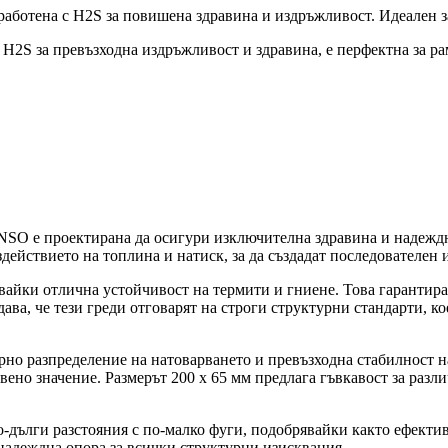
работена с H2S за повишена здравина и издръжливост. Идеален 
с H2S за превъзходна издръжливост и здравина, е перфектна за 
NSO е проектирана да осигури изключителна здравина и надеждно
действието на топлина и натиск, за да създадат последователен 
йки отлична устойчивост на термити и гниене. Това гарантира 
ава, че тези греди отговарят на строги структурни стандарти, к
но разпределение на натоварването и превъзходна стабилност на
вено значение. Размерът 200 x 65 мм предлага гъвкавост за раз
-дълги разстояния с по-малко фуги, подобрявайки както ефекти
 надеждна опора за всички структурни изисквания.