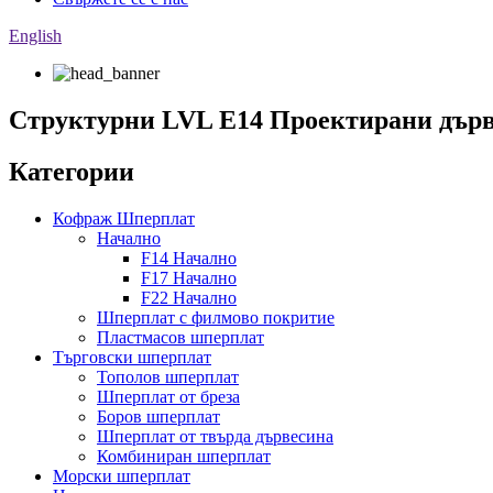
English
Структурни LVL E14 Проектирани дърве
Категории
Кофраж Шперплат
Начално
F14 Начално
F17 Начално
F22 Начално
Шперплат с филмово покритие
Пластмасов шперплат
Търговски шперплат
Тополов шперплат
Шперплат от бреза
Боров шперплат
Шперплат от твърда дървесина
Комбиниран шперплат
Морски шперплат