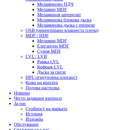
Меламиново ПДЧ
Меламин MDF
Меламинов шперплат
Меламинова блокова дъска
Меламинова дъска с прорези
OSB (ориентирано влакнеста плоча)
MDF / HDF
Меламин MDF
Елегантен MDF
Суров MDF
LVL / LVB
Рамка LVL
Кофраж LVL
Дъска за скеле
HPL огнеупорна плоскост
Кожа на вратата
Подова настилка
Новини
Често задавани въпроси
За нас
Стойност на марката
История
Изложба
Обслужване
Свържете се с нас