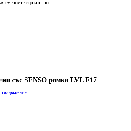
еменните строителни ...
тени със SENSO рамка LVL F17