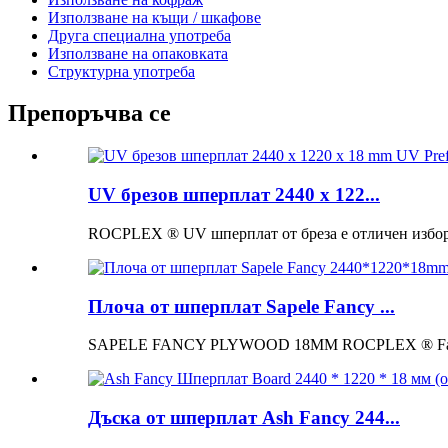
Използване на къщи / шкафове
Друга специална употреба
Използване на опаковката
Структурна употреба
Препоръчва се
UV брезов шперплат 2440 x 122...
ROCPLEX ® UV шперплат от бреза е отличен избор 
Плоча от шперплат Sapele Fancy ...
SAPELE FANCY PLYWOOD 18MM ROCPLEX ® Fancy P
Дъска от шперплат Ash Fancy 244...