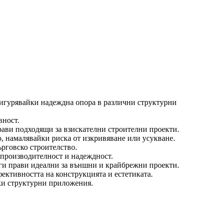
сигурявайки надеждна опора в различни структурни
вност.
прави подходящи за взискателни строителни проекти.
о, намалявайки риска от изкривяване или усукване.
ърговско строителство.
производителност и надеждност.
о ги прави идеални за външни и крайбрежни проекти.
ективността на конструкцията и естетиката.
ки структурни приложения.