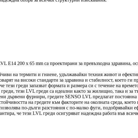
VL E14 200 x 65 mm са проектирани за превъзходна здравина, о
ойчиви на термити и гниене, удължавайки техния живот и ефекти
оварят на високи стандарти за здравина и стабилност, което ги 
е тези греди запазват формата и размера си с течение на времет
греди, тези LVL греди са идеални както за жилищно, така и за т
ени дървени фурнири, гредите SENSO LVL предлагат постоянна 
стойчивостта на гредите към факторите на околната среда, коет
озволява по-дълги разстояния с по-малко фуги, подобрявайки еф
нтира, че тези LVL греди осигуряват надеждна работа във всич