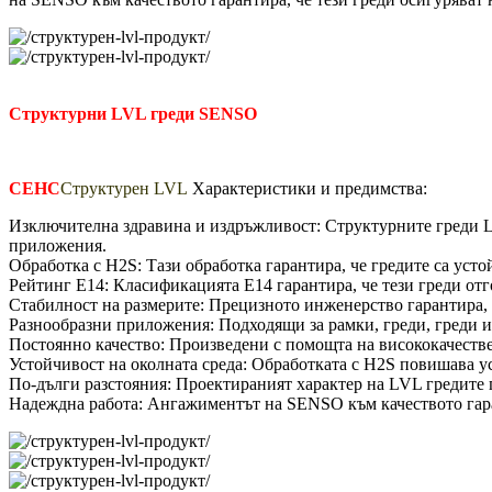
Структурни LVL греди SENSO
СЕНС
Структурен LVL
Характеристики и предимства:
Изключителна здравина и издръжливост: Структурните греди L
приложения.
Обработка с H2S: Тази обработка гарантира, че гредите са уст
Рейтинг E14: Класификацията E14 гарантира, че тези греди отг
Стабилност на размерите: Прецизното инженерство гарантира, ч
Разнообразни приложения: Подходящи за рамки, греди, греди и 
Постоянно качество: Произведени с помощта на висококачеств
Устойчивост на околната среда: Обработката с H2S повишава у
По-дълги разстояния: Проектираният характер на LVL гредите п
Надеждна работа: Ангажиментът на SENSO към качеството гара