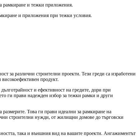
за рамкиране и тежки приложения.
рамкиране и приложения при тежки условия.
ст за различни строителни проекти. Тези греди са изработени
и високоефективен продукт.
дълготрайност и ефективност на гредите, дори при
оето ги прави надежден избор за тежки рамки и други
 размерите. Това ги прави идеални за рамкиране на
лични строителни нужди, от жилищни домове до търговски
вността, така и външния вид на вашите проекти. Ангажиментът