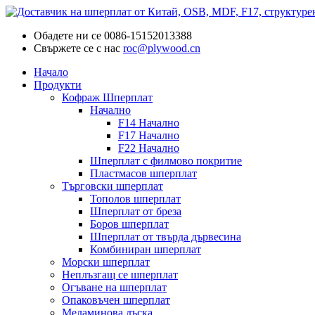
Обадете ни се
0086-15152013388
Свържете се с нас
roc@plywood.cn
Начало
Продукти
Кофраж Шперплат
Начално
F14 Начално
F17 Начално
F22 Начално
Шперплат с филмово покритие
Пластмасов шперплат
Търговски шперплат
Тополов шперплат
Шперплат от бреза
Боров шперплат
Шперплат от твърда дървесина
Комбиниран шперплат
Морски шперплат
Неплъзгащ се шперплат
Огъване на шперплат
Опаковъчен шперплат
Меламинова дъска