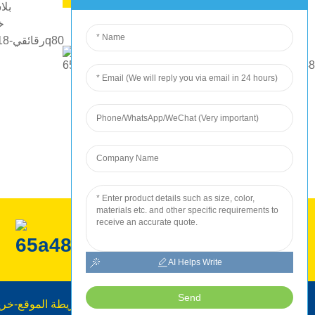
إنتاج شركة روك
AI Helps Write
Send
خريطة الموقع
-
خري