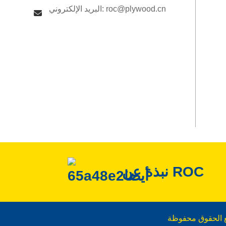
البريد الإلكتروني: roc@plywood.cn
نبذة عن ROC