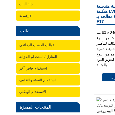
جلد الباب
سية LVL E14
هيكلية LVL مقاس 240 × 63 مم
الارضيات
معالجة بـ H2S تأطير SENSO LVL
F17
طلب
عارضة خشبية هندسية مقاس 240 × 63 مم
من النوع LVL E14، معالجة بغاز كبريتيد
الية للتأطير
قوالب الخشب الرقائقي
شبية هندسية
اس 240 × 63 مم من النوع LVL E14
المنازل / استخدام الخزانة
لتعزيز القوة
والمتانة.
استخدام خاص آخر
ل
استخدام التعبئة والتغليف
الاستخدام الهيكلي
المنتجات المميزة