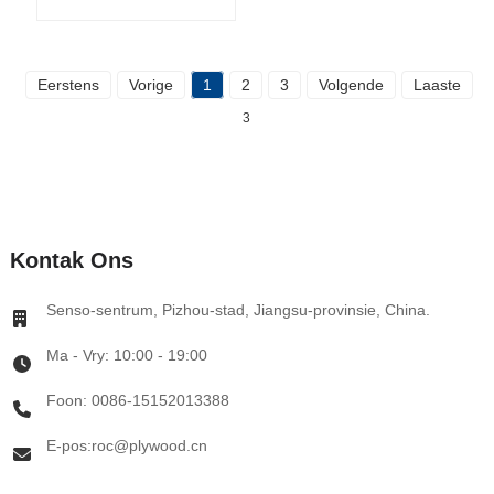
Eerstens
Vorige
1
2
3
Volgende
Laaste
To
3
Kontak Ons
Senso-sentrum, Pizhou-stad, Jiangsu-provinsie, China.
Ma - Vry: ​​10:00 - 19:00
Foon: 0086-15152013388
E-pos:roc@plywood.cn