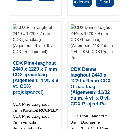
Ondersoek
Detail
CDX Pine-laaghout
2440 x 1220 x 7 mm
CDX Denne
CDX-graadlaag
laaghout 2440 x
(Algemeen: 4 vt. x 8
1220 x 9 mm CDX
vt. CDX-
Graad laag
projekpaneel)
(Algemeen: 11/32
duim. 4 vt. x 8 vt.
CDX Project Pa...
CDX Pine Laaghout
7mm Kwaliteit ROCPLEX
CDX Pine Laaghout
CDX Pine Laaghout
9mm Duursame
7mm verseker
ROCPLEX CDX Pine
duursaamheid en