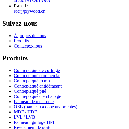
0086-15152013388
E-mail :
roc@plywood.cn
Suivez-nous
À propos de nous
Produits
Contactez-nous
Produits
Contreplaqué de coffrage
Contreplaqué commercial
Contreplaqué marin
Contreplaqué antidérapant
Contreplaqué plié
Contreplaqué d'emballage
Panneau de mélamine
OSB (panneau à copeaux orientés)
MDF / HDF
LVL / LVB
Panneau ignifuge HPL
Revêtement de porte