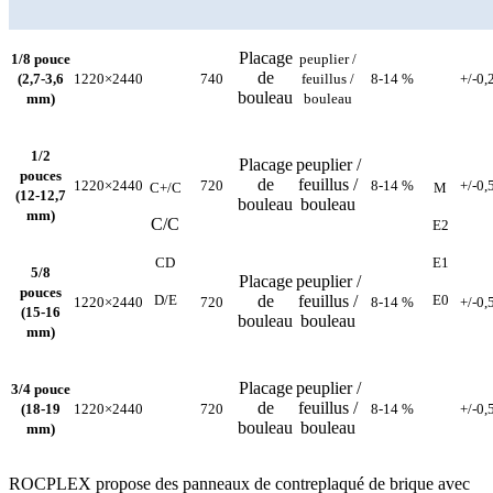
Placage
1/8 pouce
peuplier /
de
(2,7-3,6
1220×2440
740
feuillus /
8-14 %
+/-0
bouleau
mm)
bouleau
1/2
Placage
peuplier /
pouces
de
feuillus /
1220×2440
720
8-14 %
+/-0
C+/C
M
(12-12,7
bouleau
bouleau
mm)
C/C
E2
CD
E1
5/8
Placage
peuplier /
pouces
D/E
de
feuillus /
E0
1220×2440
720
8-14 %
+/-0
(15-16
bouleau
bouleau
mm)
Placage
peuplier /
3/4 pouce
de
feuillus /
(18-19
1220×2440
720
8-14 %
+/-0
bouleau
bouleau
mm)
ROCPLEX propose des panneaux de contreplaqué de brique avec