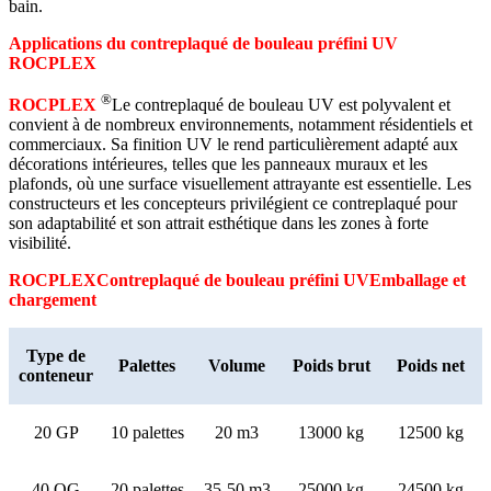
bain.
Applications du contreplaqué de bouleau préfini UV
ROCPLEX
®
ROCPLEX
Le contreplaqué de bouleau UV est polyvalent et
convient à de nombreux environnements, notamment résidentiels et
commerciaux. Sa finition UV le rend particulièrement adapté aux
décorations intérieures, telles que les panneaux muraux et les
plafonds, où une surface visuellement attrayante est essentielle. Les
constructeurs et les concepteurs privilégient ce contreplaqué pour
son adaptabilité et son attrait esthétique dans les zones à forte
visibilité.
ROCPLEX
Contreplaqué de bouleau préfini UV
Emballage et
chargement
Type de
Palettes
Volume
Poids brut
Poids net
conteneur
20 GP
10 palettes
20 m3
13000 kg
12500 kg
40 QG
20 palettes
35-50 m3
25000 kg
24500 kg