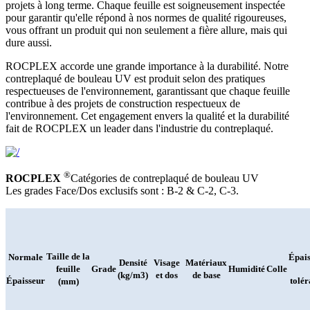
projets à long terme. Chaque feuille est soigneusement inspectée
pour garantir qu'elle répond à nos normes de qualité rigoureuses,
vous offrant un produit qui non seulement a fière allure, mais qui
dure aussi.
ROCPLEX accorde une grande importance à la durabilité. Notre
contreplaqué de bouleau UV est produit selon des pratiques
respectueuses de l'environnement, garantissant que chaque feuille
contribue à des projets de construction respectueux de
l'environnement. Cet engagement envers la qualité et la durabilité
fait de ROCPLEX un leader dans l'industrie du contreplaqué.
®
ROCPLEX
Catégories de contreplaqué de bouleau UV
Les grades Face/Dos exclusifs sont : B-2 & C-2, C-3.
Taille de la
Normale
Épai
Densité
Visage
Matériaux
feuille
Grade
Humidité
Colle
(kg/m3)
et dos
de base
Épaisseur
tolér
(mm)