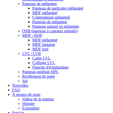
Panneau de mélamine
Panneau de particules mélaminé
MDF mélaminé
Contreplaqué mélaminé
Panneau de mélamine
Panneau rainuré en mélamine
OSB (panneau à copeaux orientés)
MDF / HDF
MDF mélaminé
MDF fantaisie
MDF brut
LVL / LVB
Cadre LVL
Coffrage LVL
Planche d'échafaudage
Panneau ignifuge HPL
Revêtement de porte
Sol
Nouvelles
FAQ
À propos de nous
Valeur de la marque
Histoire
Exposition
Service