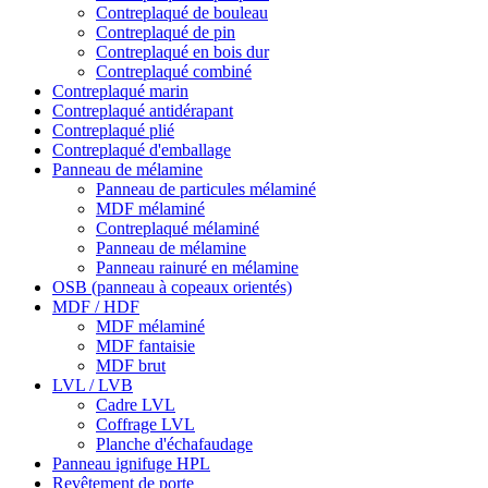
Contreplaqué de bouleau
Contreplaqué de pin
Contreplaqué en bois dur
Contreplaqué combiné
Contreplaqué marin
Contreplaqué antidérapant
Contreplaqué plié
Contreplaqué d'emballage
Panneau de mélamine
Panneau de particules mélaminé
MDF mélaminé
Contreplaqué mélaminé
Panneau de mélamine
Panneau rainuré en mélamine
OSB (panneau à copeaux orientés)
MDF / HDF
MDF mélaminé
MDF fantaisie
MDF brut
LVL / LVB
Cadre LVL
Coffrage LVL
Planche d'échafaudage
Panneau ignifuge HPL
Revêtement de porte