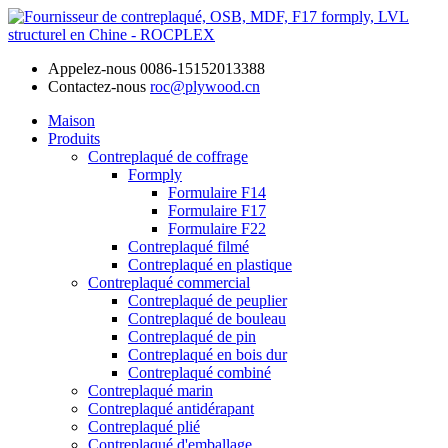
Appelez-nous
0086-15152013388
Contactez-nous
roc@plywood.cn
Maison
Produits
Contreplaqué de coffrage
Formply
Formulaire F14
Formulaire F17
Formulaire F22
Contreplaqué filmé
Contreplaqué en plastique
Contreplaqué commercial
Contreplaqué de peuplier
Contreplaqué de bouleau
Contreplaqué de pin
Contreplaqué en bois dur
Contreplaqué combiné
Contreplaqué marin
Contreplaqué antidérapant
Contreplaqué plié
Contreplaqué d'emballage