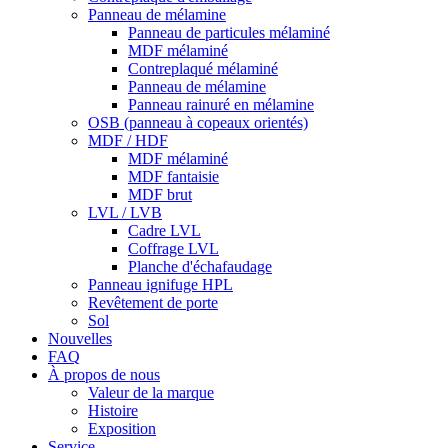
Panneau de mélamine
Panneau de particules mélaminé
MDF mélaminé
Contreplaqué mélaminé
Panneau de mélamine
Panneau rainuré en mélamine
OSB (panneau à copeaux orientés)
MDF / HDF
MDF mélaminé
MDF fantaisie
MDF brut
LVL / LVB
Cadre LVL
Coffrage LVL
Planche d'échafaudage
Panneau ignifuge HPL
Revêtement de porte
Sol
Nouvelles
FAQ
À propos de nous
Valeur de la marque
Histoire
Exposition
Service