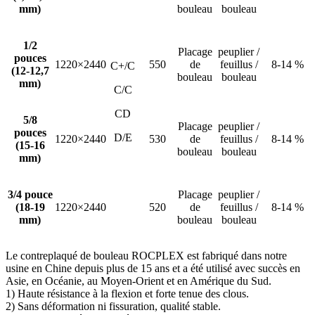
mm)
bouleau
bouleau
1/2
Placage
peuplier /
pouces
1220×2440
550
de
feuillus /
8-14 %
C+/C
(12-12,7
bouleau
bouleau
mm)
C/C
CD
5/8
Placage
peuplier /
pouces
D/E
1220×2440
530
de
feuillus /
8-14 %
(15-16
bouleau
bouleau
mm)
3/4 pouce
Placage
peuplier /
(18-19
1220×2440
520
de
feuillus /
8-14 %
mm)
bouleau
bouleau
Le contreplaqué de bouleau ROCPLEX est fabriqué dans notre
usine en Chine depuis plus de 15 ans et a été utilisé avec succès en
Asie, en Océanie, au Moyen-Orient et en Amérique du Sud.
1) Haute résistance à la flexion et forte tenue des clous.
2) Sans déformation ni fissuration, qualité stable.