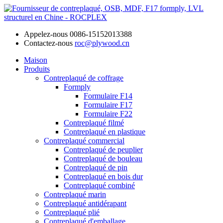
Appelez-nous
0086-15152013388
Contactez-nous
roc@plywood.cn
Maison
Produits
Contreplaqué de coffrage
Formply
Formulaire F14
Formulaire F17
Formulaire F22
Contreplaqué filmé
Contreplaqué en plastique
Contreplaqué commercial
Contreplaqué de peuplier
Contreplaqué de bouleau
Contreplaqué de pin
Contreplaqué en bois dur
Contreplaqué combiné
Contreplaqué marin
Contreplaqué antidérapant
Contreplaqué plié
Contreplaqué d'emballage