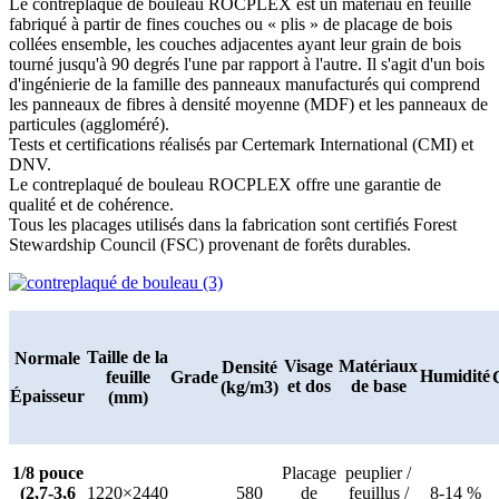
Le contreplaqué de bouleau ROCPLEX est un matériau en feuille
fabriqué à partir de fines couches ou « plis » de placage de bois
collées ensemble, les couches adjacentes ayant leur grain de bois
tourné jusqu'à 90 degrés l'une par rapport à l'autre. Il s'agit d'un bois
d'ingénierie de la famille des panneaux manufacturés qui comprend
les panneaux de fibres à densité moyenne (MDF) et les panneaux de
particules (aggloméré).
Tests et certifications réalisés par Certemark International (CMI) et
DNV.
Le contreplaqué de bouleau ROCPLEX offre une garantie de
qualité et de cohérence.
Tous les placages utilisés dans la fabrication sont certifiés Forest
Stewardship Council (FSC) provenant de forêts durables.
Taille de la
Normale
Visage
Matériaux
Densité
Humidité
feuille
Grade
et dos
de base
(kg/m3)
Épaisseur
(mm)
1/8 pouce
Placage
peuplier /
(2,7-3,6
1220×2440
580
de
feuillus /
8-14 %