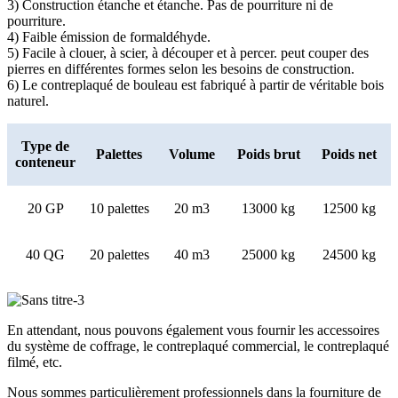
3) Construction étanche et étanche. Pas de pourriture ni de
pourriture.
4) Faible émission de formaldéhyde.
5) Facile à clouer, à scier, à découper et à percer. peut couper des
pierres en différentes formes selon les besoins de construction.
6) Le contreplaqué de bouleau est fabriqué à partir de véritable bois
naturel.
Type de
Palettes
Volume
Poids brut
Poids net
conteneur
20 GP
10 palettes
20 m3
13000 kg
12500 kg
40 QG
20 palettes
40 m3
25000 kg
24500 kg
En attendant, nous pouvons également vous fournir les accessoires
du système de coffrage, le contreplaqué commercial, le contreplaqué
filmé, etc.
Nous sommes particulièrement professionnels dans la fourniture de