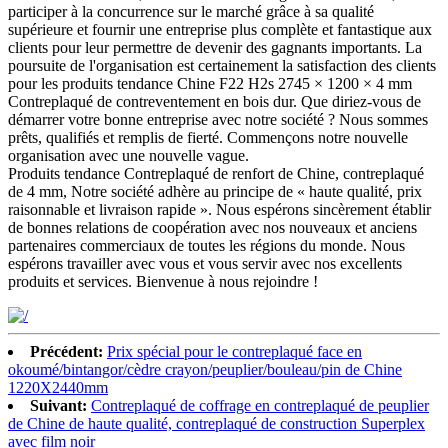
participer à la concurrence sur le marché grâce à sa qualité
supérieure et fournir une entreprise plus complète et fantastique aux
clients pour leur permettre de devenir des gagnants importants. La
poursuite de l'organisation est certainement la satisfaction des clients
pour les produits tendance Chine F22 H2s 2745 × 1200 × 4 mm
Contreplaqué de contreventement en bois dur. Que diriez-vous de
démarrer votre bonne entreprise avec notre société ? Nous sommes
prêts, qualifiés et remplis de fierté. Commençons notre nouvelle
organisation avec une nouvelle vague.
Produits tendance Contreplaqué de renfort de Chine, contreplaqué
de 4 mm, Notre société adhère au principe de « haute qualité, prix
raisonnable et livraison rapide ». Nous espérons sincèrement établir
de bonnes relations de coopération avec nos nouveaux et anciens
partenaires commerciaux de toutes les régions du monde. Nous
espérons travailler avec vous et vous servir avec nos excellents
produits et services. Bienvenue à nous rejoindre !
Précédent:
Prix ​​spécial pour le contreplaqué face en
okoumé/bintangor/cèdre crayon/peuplier/bouleau/pin de Chine
1220X2440mm
Suivant:
Contreplaqué de coffrage en contreplaqué de peuplier
de Chine de haute qualité, contreplaqué de construction Superplex
avec film noir