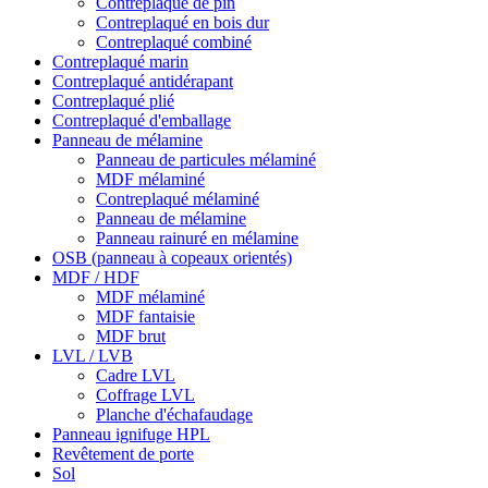
Contreplaqué de pin
Contreplaqué en bois dur
Contreplaqué combiné
Contreplaqué marin
Contreplaqué antidérapant
Contreplaqué plié
Contreplaqué d'emballage
Panneau de mélamine
Panneau de particules mélaminé
MDF mélaminé
Contreplaqué mélaminé
Panneau de mélamine
Panneau rainuré en mélamine
OSB (panneau à copeaux orientés)
MDF / HDF
MDF mélaminé
MDF fantaisie
MDF brut
LVL / LVB
Cadre LVL
Coffrage LVL
Planche d'échafaudage
Panneau ignifuge HPL
Revêtement de porte
Sol