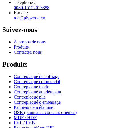
Téléphone :
0086-15152013388
E-mail :
roc@plywood.cn
Suivez-nous
À propos de nous
Produits
Contactez-nous
Produits
Contreplaqué de coffrage
Contreplaqué commercial
Contreplaqué marin
Contreplaqué antidérapant
Contreplaqué plié
Contreplaqué d'emballage
Panneau de mélamine
OSB (panneau à copeaux orientés)
MDF / HDF
LVL / LVB
Panneau ignifuge HPL