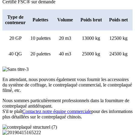
Certifié FSC® sur demande
Type de
Palettes
Volume
Poids brut
Poids net
conteneur
20 GP
10 palettes
20 m3
13000 kg
12500 kg
40 QG
20 palettes
40 m3
25000 kg
24500 kg
En attendant, nous pouvons également vous fournir les accessoires
du système de coffrage, le contreplaqué commercial, le contreplaqué
filmé, etc.
Nous sommes particulièrement professionnels dans la fourniture de
contreplaqué antidérapant.
S'il te plaît
Contactez notre équipe commerciale
pour des informations
plus détaillées sur le contreplaqué chinois.