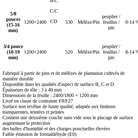
B/C
C/C
5/8
peuplier /
pouces
CD
1200×2400
530
Mélèze/Pin
feuillus /
8-14 
(15-16
pin
mm)
3/4 pouce
peuplier /
(18-19
1200×2400
520
Mélèze/Pin
feuillus /
8-14 
mm)
pin
Fabriqué à partir de pins et de mélèzes de plantation cultivés de
manière durable
Disponible dans les qualités d'aspect de surface B, C et D
Épaisseurs de tôle : 3 à 40 mm
Dimensions de la feuille : 2400/1800 × 1200 mm
Livré en classe de contrainte F8/F27
Surface non revêtue de haute qualité, adaptée aux finitions
transparentes, teintées et peintes
Contient une deuxième couche sans vide sous le placage de surface
augmentant la protection
des bulles d'humidité et des charges ponctuelles élevées
Faible émission de formaldéhyde (E0)