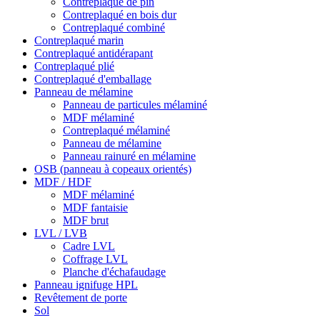
Contreplaqué de pin
Contreplaqué en bois dur
Contreplaqué combiné
Contreplaqué marin
Contreplaqué antidérapant
Contreplaqué plié
Contreplaqué d'emballage
Panneau de mélamine
Panneau de particules mélaminé
MDF mélaminé
Contreplaqué mélaminé
Panneau de mélamine
Panneau rainuré en mélamine
OSB (panneau à copeaux orientés)
MDF / HDF
MDF mélaminé
MDF fantaisie
MDF brut
LVL / LVB
Cadre LVL
Coffrage LVL
Planche d'échafaudage
Panneau ignifuge HPL
Revêtement de porte
Sol