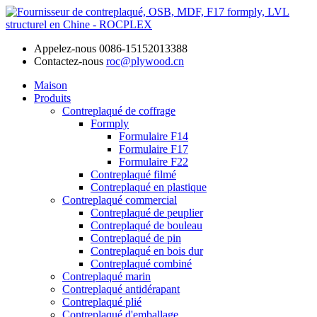
Appelez-nous
0086-15152013388
Contactez-nous
roc@plywood.cn
Maison
Produits
Contreplaqué de coffrage
Formply
Formulaire F14
Formulaire F17
Formulaire F22
Contreplaqué filmé
Contreplaqué en plastique
Contreplaqué commercial
Contreplaqué de peuplier
Contreplaqué de bouleau
Contreplaqué de pin
Contreplaqué en bois dur
Contreplaqué combiné
Contreplaqué marin
Contreplaqué antidérapant
Contreplaqué plié
Contreplaqué d'emballage