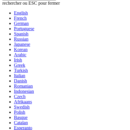
rechercher ou ESC pour fermer
English
French
German
Portuguese
Spanish
Russian
Japanese
Korean
Arabic
Irish
Greek
Turkish
Italian
Danish
Romanian
Indonesian
Czech
Afrikaans
Swedish
Polish
Basque
Catalan
Esperanto