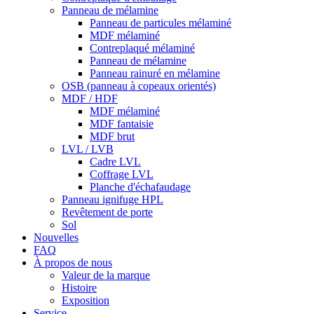
Panneau de mélamine
Panneau de particules mélaminé
MDF mélaminé
Contreplaqué mélaminé
Panneau de mélamine
Panneau rainuré en mélamine
OSB (panneau à copeaux orientés)
MDF / HDF
MDF mélaminé
MDF fantaisie
MDF brut
LVL / LVB
Cadre LVL
Coffrage LVL
Planche d'échafaudage
Panneau ignifuge HPL
Revêtement de porte
Sol
Nouvelles
FAQ
À propos de nous
Valeur de la marque
Histoire
Exposition
Service