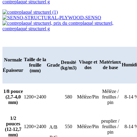
Taille de la
Normale
Visage et
Matériaux
Densité
Humidi
feuille
Grade
dos
de base
(kg/m3)
Épaisseur
(mm)
1/8 pouce
Mélèze /
(2,7-4,0
1200×2400
580
Mélèze/Pin
feuillus /
8-14 
mm)
pin
1/2
peuplier /
pouces
1200×2400
550
Mélèze/Pin
feuillus /
8-14 
A/B
(12-12,7
pin
mm)