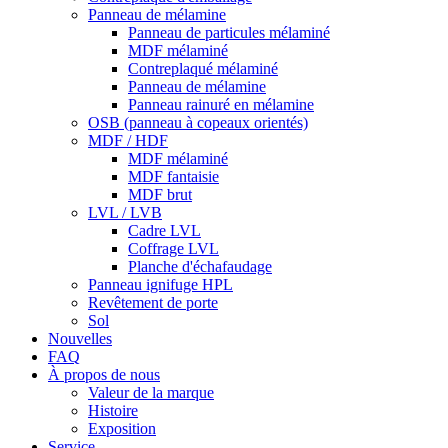
Panneau de mélamine
Panneau de particules mélaminé
MDF mélaminé
Contreplaqué mélaminé
Panneau de mélamine
Panneau rainuré en mélamine
OSB (panneau à copeaux orientés)
MDF / HDF
MDF mélaminé
MDF fantaisie
MDF brut
LVL / LVB
Cadre LVL
Coffrage LVL
Planche d'échafaudage
Panneau ignifuge HPL
Revêtement de porte
Sol
Nouvelles
FAQ
À propos de nous
Valeur de la marque
Histoire
Exposition
Service