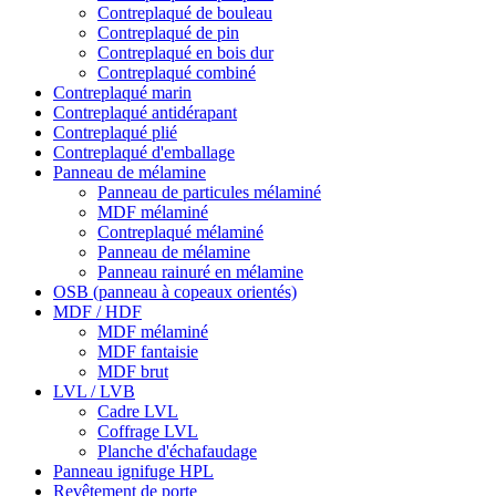
Contreplaqué de bouleau
Contreplaqué de pin
Contreplaqué en bois dur
Contreplaqué combiné
Contreplaqué marin
Contreplaqué antidérapant
Contreplaqué plié
Contreplaqué d'emballage
Panneau de mélamine
Panneau de particules mélaminé
MDF mélaminé
Contreplaqué mélaminé
Panneau de mélamine
Panneau rainuré en mélamine
OSB (panneau à copeaux orientés)
MDF / HDF
MDF mélaminé
MDF fantaisie
MDF brut
LVL / LVB
Cadre LVL
Coffrage LVL
Planche d'échafaudage
Panneau ignifuge HPL
Revêtement de porte