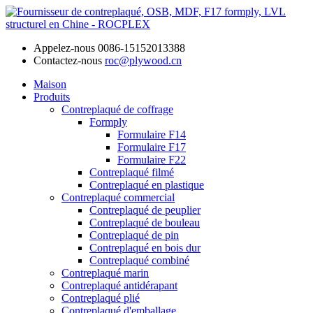
Appelez-nous
0086-15152013388
Contactez-nous
roc@plywood.cn
Maison
Produits
Contreplaqué de coffrage
Formply
Formulaire F14
Formulaire F17
Formulaire F22
Contreplaqué filmé
Contreplaqué en plastique
Contreplaqué commercial
Contreplaqué de peuplier
Contreplaqué de bouleau
Contreplaqué de pin
Contreplaqué en bois dur
Contreplaqué combiné
Contreplaqué marin
Contreplaqué antidérapant
Contreplaqué plié
Contreplaqué d'emballage