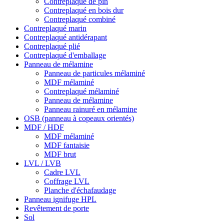
Contreplaqué de pin
Contreplaqué en bois dur
Contreplaqué combiné
Contreplaqué marin
Contreplaqué antidérapant
Contreplaqué plié
Contreplaqué d'emballage
Panneau de mélamine
Panneau de particules mélaminé
MDF mélaminé
Contreplaqué mélaminé
Panneau de mélamine
Panneau rainuré en mélamine
OSB (panneau à copeaux orientés)
MDF / HDF
MDF mélaminé
MDF fantaisie
MDF brut
LVL / LVB
Cadre LVL
Coffrage LVL
Planche d'échafaudage
Panneau ignifuge HPL
Revêtement de porte
Sol