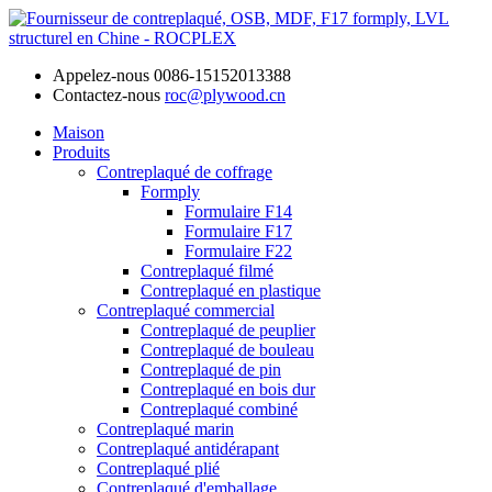
Appelez-nous
0086-15152013388
Contactez-nous
roc@plywood.cn
Maison
Produits
Contreplaqué de coffrage
Formply
Formulaire F14
Formulaire F17
Formulaire F22
Contreplaqué filmé
Contreplaqué en plastique
Contreplaqué commercial
Contreplaqué de peuplier
Contreplaqué de bouleau
Contreplaqué de pin
Contreplaqué en bois dur
Contreplaqué combiné
Contreplaqué marin
Contreplaqué antidérapant
Contreplaqué plié
Contreplaqué d'emballage