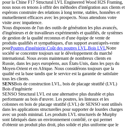
pour la Chine F17 Structural LVL Engineered Wood H2S Framing,
nous nous en tenons à offrir des méthodes d'intégration aux clients et
espérons construire des relations à long terme, stables, honnêtes et
mutuellement efficaces avec les prospects. Nous attendons votre
visite avec impatience.
Nous disposons de l'un des outils de génération les plus avancés,
d'ingénieurs et de travailleurs expérimentés et qualifiés, de systèmes
de gestion de la qualité reconnus et d'une équipe de vente de
produits qualifiés et sympathiques, d'un support avant/après-vente
pour
Poutres d'ingénierie
,
Coût des poutres LVL
,
Bois LVL
Notre
société se concentre toujours sur le développement du marché
international. Nous avons maintenant de nombreux clients en
Russie, dans les pays européens, aux États-Unis, dans les pays du
Moyen-Orient et en Afrique. Nous considérons toujours que la
qualité est la base tandis que le service est la garantie de satisfaire
tous les clients.
SENS
Bois de construction LVL, bois de placage stratifié (LVL)
Bois d'ingénierie
SENSO Structural LVL est une alternative plus durable et plus
performante au bois d'œuvre. Les poutres, les linteaux et les
colonnes en bois de placage stratifié (LVL) de SENSO sont utilisés
dans les applications structurelles pour supporter de lourdes charges
avec un poids minimal. Les produits LVL structurels de Murphy
sont fabriqués dans un environnement contrôlé, ce qui permet
d'obtenir un produit plus droit, plus solide et plus uniforme que le