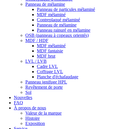
Panneau de mélamine
Panneau de particules mélaminé
MDF mélaminé
Contreplaqué mélaminé
Panneau de mélamine
Panneau rainuré en mélamine
OSB (panneau à copeaux orientés)
MDF / HDF
MDF mélaminé
MDF fantaisie
MDF brut
LVL / LVB
Cadre LVL
Coffrage LVL
Planche d'échafaudage
Panneau ignifuge HPL
Revêtement de porte
Sol
Nouvelles
FAQ
À propos de nous
Valeur de la marque
Histoire
Exposition
Service