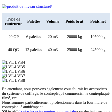
Type de
Palettes
Volume
Poids brut
Poids net
conteneur
20 GP
6 palettes
20 m3
20000 kg
19500 kg
40 QG
12 palettes
40 m3
25000 kg
24500 kg
En attendant, nous pouvons également vous fournir les accessoires
du système de coffrage, le contreplaqué commercial, le contreplaqué
filmé, etc.
Nous sommes particulièrement professionnels dans la fourniture de
contreplaqué antidérapant.
S'il te plaît
Contactez notre équipe commerciale
pour des informations