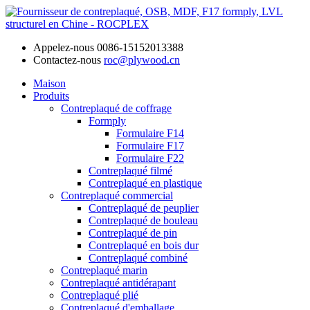
Appelez-nous
0086-15152013388
Contactez-nous
roc@plywood.cn
Maison
Produits
Contreplaqué de coffrage
Formply
Formulaire F14
Formulaire F17
Formulaire F22
Contreplaqué filmé
Contreplaqué en plastique
Contreplaqué commercial
Contreplaqué de peuplier
Contreplaqué de bouleau
Contreplaqué de pin
Contreplaqué en bois dur
Contreplaqué combiné
Contreplaqué marin
Contreplaqué antidérapant
Contreplaqué plié
Contreplaqué d'emballage