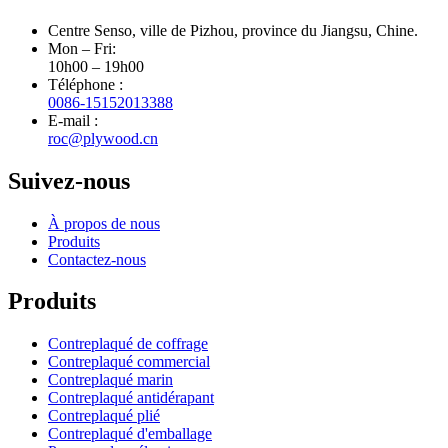
Centre Senso, ville de Pizhou, province du Jiangsu, Chine.
Mon – Fri:
10h00 – 19h00
Téléphone :
0086-15152013388
E-mail :
roc@plywood.cn
Suivez-nous
À propos de nous
Produits
Contactez-nous
Produits
Contreplaqué de coffrage
Contreplaqué commercial
Contreplaqué marin
Contreplaqué antidérapant
Contreplaqué plié
Contreplaqué d'emballage