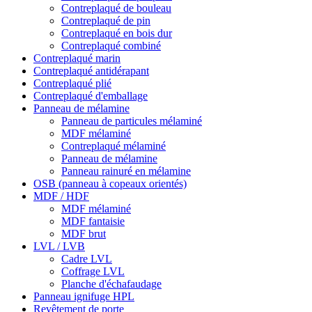
Contreplaqué de bouleau
Contreplaqué de pin
Contreplaqué en bois dur
Contreplaqué combiné
Contreplaqué marin
Contreplaqué antidérapant
Contreplaqué plié
Contreplaqué d'emballage
Panneau de mélamine
Panneau de particules mélaminé
MDF mélaminé
Contreplaqué mélaminé
Panneau de mélamine
Panneau rainuré en mélamine
OSB (panneau à copeaux orientés)
MDF / HDF
MDF mélaminé
MDF fantaisie
MDF brut
LVL / LVB
Cadre LVL
Coffrage LVL
Planche d'échafaudage
Panneau ignifuge HPL
Revêtement de porte