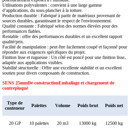
Utilisations polyvalentes : convient à une large gamme
d’applications, du sous-plancher à la toiture.
Production durable : Fabriqué à partir de matériaux provenant de
sources durables, garantissant le respect de l'environnement.
Qualité constante : Fabriqué selon des normes élevées pour des
performances fiables.
Rentable : offre des performances durables et un excellent rapport
qualité/prix.
Facilité de manipulation : peut être facilement coupé et façonné pour
répondre aux exigences spécifiques du projet.
Finition lisse et rugueuse : Un côté est poncé pour une finition lisse,
adaptée aux applications visibles.
Stabilité structurelle : Offre une excellente stabilité et un excellent
soutien pour divers composants de construction.
SENS 25mm
De construction
Emballage et chargement de
contreplaqué
Type de
Palettes
Volume
Poids brut
Poids net
conteneur
20 GP
10 palettes
20 m3
13000 kg
12500 kg