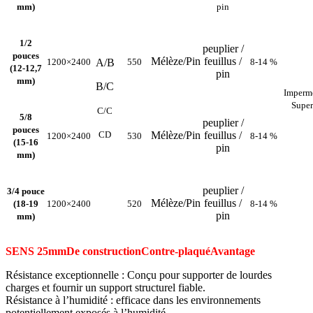
mm)
pin
1/2
peuplier /
pouces
Mélèze/Pin
feuillus /
1200×2400
A/B
550
8-14 %
(12-12,7
pin
mm)
B/C
Imperm
Super
C/C
5/8
peuplier /
pouces
CD
Mélèze/Pin
feuillus /
1200×2400
530
8-14 %
(15-16
pin
mm)
peuplier /
3/4 pouce
Mélèze/Pin
feuillus /
(18-19
1200×2400
520
8-14 %
pin
mm)
SENS 25mm
De construction
Contre-plaqué
Avantage
Résistance exceptionnelle : Conçu pour supporter de lourdes
charges et fournir un support structurel fiable.
Résistance à l’humidité : efficace dans les environnements
potentiellement exposés à l’humidité.