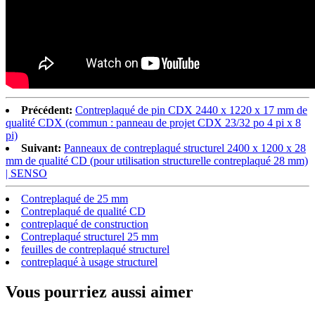
Précédent:
Contreplaqué de pin CDX 2440 x 1220 x 17 mm de
qualité CDX (commun : panneau de projet CDX 23/32 po 4 pi x 8
pi)
Suivant:
Panneaux de contreplaqué structurel 2400 x 1200 x 28
mm de qualité CD (pour utilisation structurelle contreplaqué 28 mm)
| SENSO
Contreplaqué de 25 mm
Contreplaqué de qualité CD
contreplaqué de construction
Contreplaqué structurel 25 mm
feuilles de contreplaqué structurel
contreplaqué à usage structurel
Vous pourriez aussi aimer