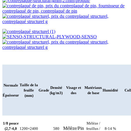
Taille de la
Normale
Densité
Visage et
Matériaux
feuille
Grade
Humidité
Col
(kg/m3)
dos
de base
Épaisseur
(mm)
1/8 pouce
Mélèze /
Mélèze/Pin
(2,7-4,0
1200×2400
580
feuillus /
8-14 %