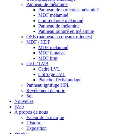
Panneau de mélamine
Panneau de particules mélaminé
MDF mélaminé
Contreplaqué mélaminé
Panneau de mélamine
Panneau rainuré en mélamine
OSB (panneau à copeaux orientés)
MDF / HDF
MDF mélaminé
MDF fantaisie
MDF brut
LVL / LVB
Cadre LVL
Coffrage LVL
Planche d'échafaudage
Panneau ignifuge HPL
Revêtement de porte
Sol
Nouvelles
FAQ
À propos de nous
Valeur de la marque
Histoire
Exposition
Service