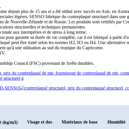
.
ne depuis plus de 15 ans et a été utilisé avec succès en Asie, en Austr
merciales légères, SENSO fabrique du contreplaqué structurel dans une g
s de Nouvelle-Zélande et de Russie. Les produits sont certifiés par Ce
lications structurelles et techniques permanentes.
totale aux intempéries et de stress à long terme.
ion pour garantir sa durée de vie complète, car il est fabriqué à partir 
replaqué peut être traité selon les normes H2, H3 ou H4. Une alternative 
ient qu'à une utilisation au sud du tropique du Capricorne.
DNV.
ewardship Council (FSC) provenant de forêts durables.
Visage et dos
Matériaux de base
Humidité
é (kg/m3)