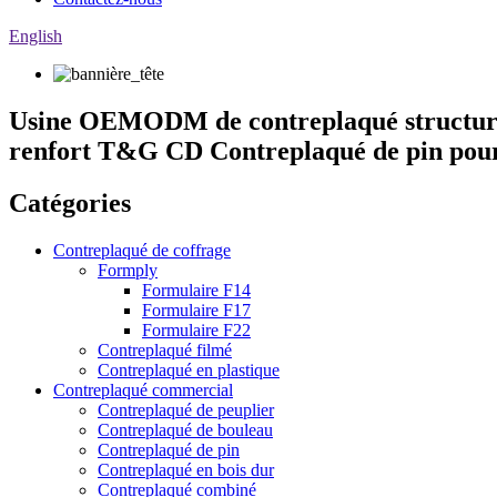
English
Usine OEMODM de contreplaqué structurel
renfort T&G CD Contreplaqué de pin pour 
Catégories
Contreplaqué de coffrage
Formply
Formulaire F14
Formulaire F17
Formulaire F22
Contreplaqué filmé
Contreplaqué en plastique
Contreplaqué commercial
Contreplaqué de peuplier
Contreplaqué de bouleau
Contreplaqué de pin
Contreplaqué en bois dur
Contreplaqué combiné