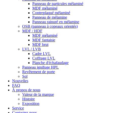
Panneau de particules mélaminé
MDF mélaminé
Contreplaqué mélaminé
Panneau de mélamine
Panneau rainuré en mélamine
OSB (panneau à copeaux orientés)
MDF / HDF
MDF mélaminé
MDF fantaisie
MDF brut
LVL / LVB
Cadre LVL
Coffrage LVL
Planche d'échafaudage
Panneau ignifuge HPL
Revêtement de porte
Sol
Nouvelles
FAQ
À propos de nous
Valeur de la marque
Histoire
Exposition
Service
Contactez-nous