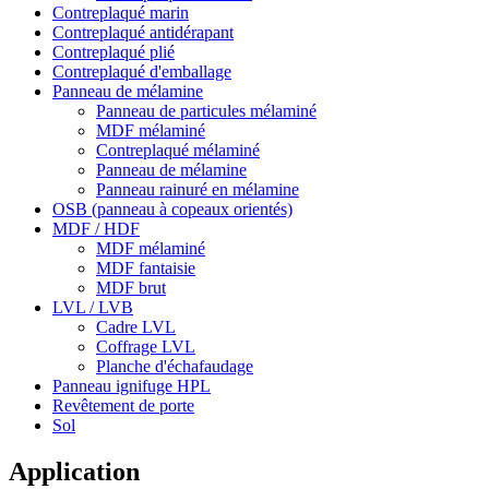
Contreplaqué marin
Contreplaqué antidérapant
Contreplaqué plié
Contreplaqué d'emballage
Panneau de mélamine
Panneau de particules mélaminé
MDF mélaminé
Contreplaqué mélaminé
Panneau de mélamine
Panneau rainuré en mélamine
OSB (panneau à copeaux orientés)
MDF / HDF
MDF mélaminé
MDF fantaisie
MDF brut
LVL / LVB
Cadre LVL
Coffrage LVL
Planche d'échafaudage
Panneau ignifuge HPL
Revêtement de porte
Sol
Application