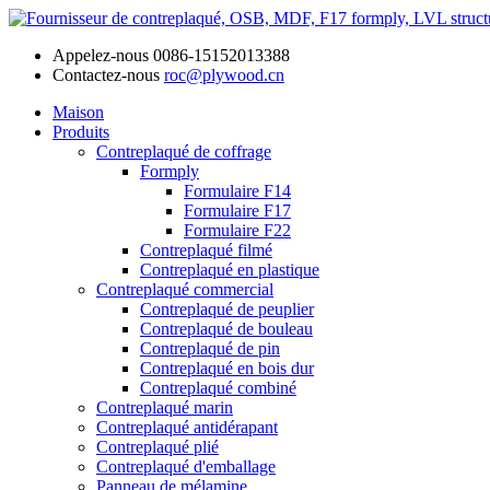
Appelez-nous
0086-15152013388
Contactez-nous
roc@plywood.cn
Maison
Produits
Contreplaqué de coffrage
Formply
Formulaire F14
Formulaire F17
Formulaire F22
Contreplaqué filmé
Contreplaqué en plastique
Contreplaqué commercial
Contreplaqué de peuplier
Contreplaqué de bouleau
Contreplaqué de pin
Contreplaqué en bois dur
Contreplaqué combiné
Contreplaqué marin
Contreplaqué antidérapant
Contreplaqué plié
Contreplaqué d'emballage
Panneau de mélamine