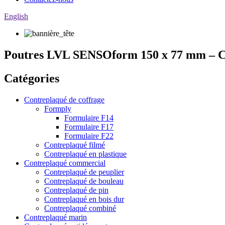
English
Poutres LVL SENSOform 150 x 77 mm – Co
Catégories
Contreplaqué de coffrage
Formply
Formulaire F14
Formulaire F17
Formulaire F22
Contreplaqué filmé
Contreplaqué en plastique
Contreplaqué commercial
Contreplaqué de peuplier
Contreplaqué de bouleau
Contreplaqué de pin
Contreplaqué en bois dur
Contreplaqué combiné
Contreplaqué marin