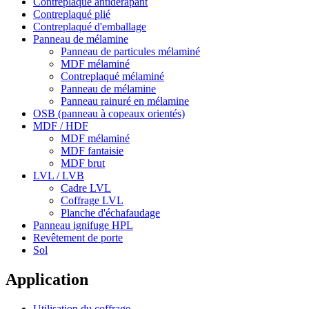
Contreplaqué antidérapant
Contreplaqué plié
Contreplaqué d'emballage
Panneau de mélamine
Panneau de particules mélaminé
MDF mélaminé
Contreplaqué mélaminé
Panneau de mélamine
Panneau rainuré en mélamine
OSB (panneau à copeaux orientés)
MDF / HDF
MDF mélaminé
MDF fantaisie
MDF brut
LVL / LVB
Cadre LVL
Coffrage LVL
Planche d'échafaudage
Panneau ignifuge HPL
Revêtement de porte
Sol
Application
Utilisation du coffrage