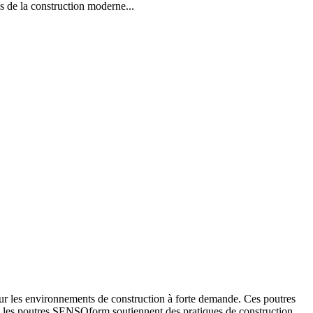
la construction moderne...
ur les environnements de construction à forte demande. Ces poutres
ité, les poutres SENSOform soutiennent des pratiques de construction