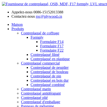
Appelez-nous
0086-15152013388
Contactez-nous
roc@plywood.cn
Maison
Produits
Contreplaqué de coffrage
Formply
Formulaire F14
Formulaire F17
Formulaire F22
Contreplaqué filmé
Contreplaqué en plastique
Contreplaqué commercial
Contreplaqué de peuplier
Contreplaqué de bouleau
Contreplaqué de pin
Contreplaqué en bois dur
Contreplaqué combiné
Contreplaqué marin
Contreplaqué antidérapant
Contreplaqué plié
Contreplaqué d'emballage
Panneau de mélamine