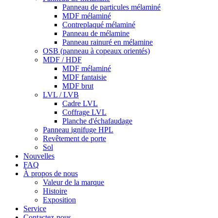
Panneau de particules mélaminé
MDF mélaminé
Contreplaqué mélaminé
Panneau de mélamine
Panneau rainuré en mélamine
OSB (panneau à copeaux orientés)
MDF / HDF
MDF mélaminé
MDF fantaisie
MDF brut
LVL / LVB
Cadre LVL
Coffrage LVL
Planche d'échafaudage
Panneau ignifuge HPL
Revêtement de porte
Sol
Nouvelles
FAQ
À propos de nous
Valeur de la marque
Histoire
Exposition
Service
Contactez-nous