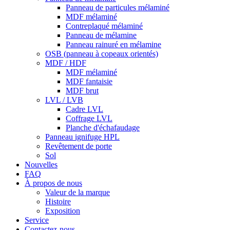
Panneau de particules mélaminé
MDF mélaminé
Contreplaqué mélaminé
Panneau de mélamine
Panneau rainuré en mélamine
OSB (panneau à copeaux orientés)
MDF / HDF
MDF mélaminé
MDF fantaisie
MDF brut
LVL / LVB
Cadre LVL
Coffrage LVL
Planche d'échafaudage
Panneau ignifuge HPL
Revêtement de porte
Sol
Nouvelles
FAQ
À propos de nous
Valeur de la marque
Histoire
Exposition
Service
Contactez-nous