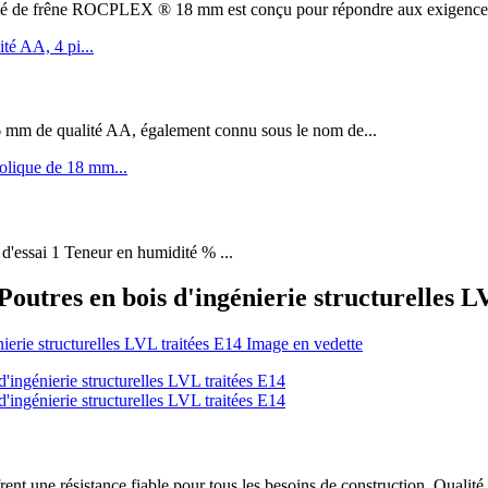
êne ROCPLEX ® 18 mm est conçu pour répondre aux exigences de 
m de qualité AA, également connu sous le nom de...
 d'essai 1 Teneur en humidité % ...
res en bois d'ingénierie structurelles LV
t une résistance fiable pour tous les besoins de construction. Qualité 