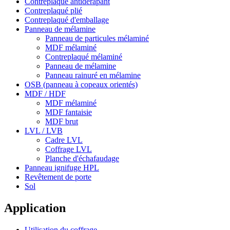
Contreplaqué antidérapant
Contreplaqué plié
Contreplaqué d'emballage
Panneau de mélamine
Panneau de particules mélaminé
MDF mélaminé
Contreplaqué mélaminé
Panneau de mélamine
Panneau rainuré en mélamine
OSB (panneau à copeaux orientés)
MDF / HDF
MDF mélaminé
MDF fantaisie
MDF brut
LVL / LVB
Cadre LVL
Coffrage LVL
Planche d'échafaudage
Panneau ignifuge HPL
Revêtement de porte
Sol
Application
Utilisation du coffrage