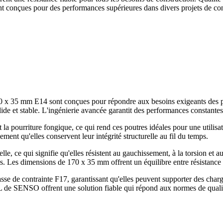
onçues pour des performances supérieures dans divers projets de constr
0 x 35 mm E14 sont conçues pour répondre aux besoins exigeants des pro
lide et stable. L'ingénierie avancée garantit des performances constante
t la pourriture fongique, ce qui rend ces poutres idéales pour une utilisa
ment qu'elles conservent leur intégrité structurelle au fil du temps.
ce qui signifie qu'elles résistent au gauchissement, à la torsion et au r
. Les dimensions de 170 x 35 mm offrent un équilibre entre résistance e
se de contrainte F17, garantissant qu'elles peuvent supporter des charge
VL de SENSO offrent une solution fiable qui répond aux normes de qualité