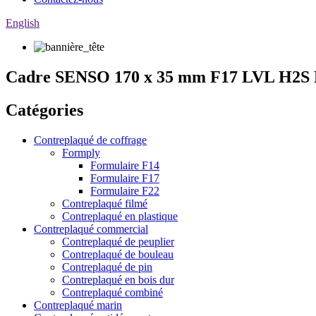
English
Cadre SENSO 170 x 35 mm F17 LVL H2S Pout
Catégories
Contreplaqué de coffrage
Formply
Formulaire F14
Formulaire F17
Formulaire F22
Contreplaqué filmé
Contreplaqué en plastique
Contreplaqué commercial
Contreplaqué de peuplier
Contreplaqué de bouleau
Contreplaqué de pin
Contreplaqué en bois dur
Contreplaqué combiné
Contreplaqué marin