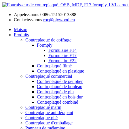
Appelez-nous
0086-15152013388
Contactez-nous
roc@plywood.cn
Maison
Produits
Contreplaqué de coffrage
Formply
Formulaire F14
Formulaire F17
Formulaire F22
Contreplaqué filmé
Contreplaqué en plastique
Contreplaqué commercial
Contreplaqué de peuplier
Contreplaqué de bouleau
Contreplaqué de pin
Contreplaqué en bois dur
Contreplaqué combiné
Contreplaqué marin
Contreplaqué antidérapant
Contreplaqué plié
Contreplaqué d'emballage
Panneau de mélamine