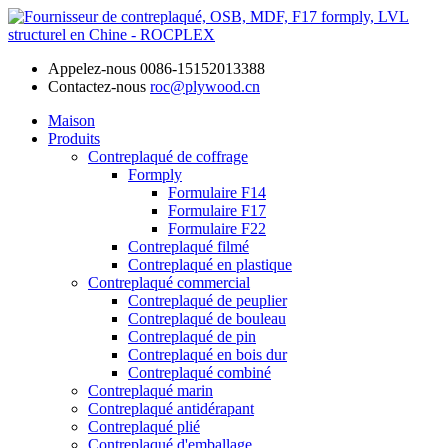
Appelez-nous
0086-15152013388
Contactez-nous
roc@plywood.cn
Maison
Produits
Contreplaqué de coffrage
Formply
Formulaire F14
Formulaire F17
Formulaire F22
Contreplaqué filmé
Contreplaqué en plastique
Contreplaqué commercial
Contreplaqué de peuplier
Contreplaqué de bouleau
Contreplaqué de pin
Contreplaqué en bois dur
Contreplaqué combiné
Contreplaqué marin
Contreplaqué antidérapant
Contreplaqué plié
Contreplaqué d'emballage