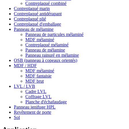
Contreplaqué combiné
Contreplaqué marin
Contreplaqué antidérapant
Contreplaqué plié
Contreplaqué d'emballage
Panneau de mélamine
Panneau de particules mélaminé
MDF mélaminé
Contreplaqué mélaminé
Panneau de mélamine
Panneau rainuré en mélamine
OSB (panneau à copeaux orientés)
MDF / HDF
MDF mélaminé
MDF fantaisie
MDF brut
LVL / LVB
Cadre LVL
Coffrage LVL
Planche d'échafaudage
Panneau ignifuge HPL
Revêtement de porte
Sol