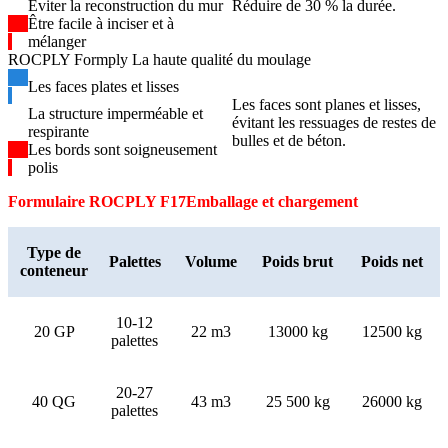
Éviter la reconstruction du mur
Réduire de 30 % la durée.
Être facile à inciser et à
mélanger
ROCPLY Formply La haute qualité du moulage
Les faces plates et lisses
Les faces sont planes et lisses,
La structure imperméable et
évitant les ressuages ​​de restes de
respirante
bulles et de béton.
Les bords sont soigneusement
polis
Formulaire ROCPLY F17
Emballage et chargement
Type de
Palettes
Volume
Poids brut
Poids net
conteneur
10-12
20 GP
22 m3
13000 kg
12500 kg
palettes
20-27
40 QG
43 m3
25 500 kg
26000 kg
palettes