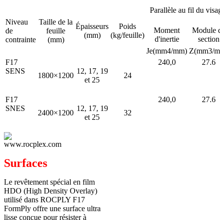
Parallèle au fil du visa
Niveau
Taille de la
Épaisseurs
Poids
Moment
Module 
de
feuille
(mm)
(kg/feuille)
d'inertie
section
contrainte
(mm)
Je(mm4/mm)
Z(mm3/m
F17
240,0
27.6
SENS
12, 17, 19
1800×1200
24
et 25
F17
240,0
27.6
SNES
12, 17, 19
2400×1200
32
et 25
Surfaces
Le revêtement spécial en film
HDO (High Density Overlay)
utilisé dans ROCPLY F17
FormPly offre une surface ultra
lisse conçue pour résister à