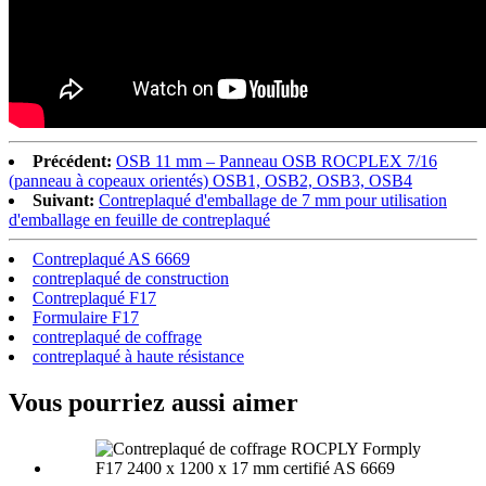
Précédent:
OSB 11 mm – Panneau OSB ROCPLEX 7/16
(panneau à copeaux orientés) OSB1, OSB2, OSB3, OSB4
Suivant:
Contreplaqué d'emballage de 7 mm pour utilisation
d'emballage en feuille de contreplaqué
Contreplaqué AS 6669
contreplaqué de construction
Contreplaqué F17
Formulaire F17
contreplaqué de coffrage
contreplaqué à haute résistance
Vous pourriez aussi aimer