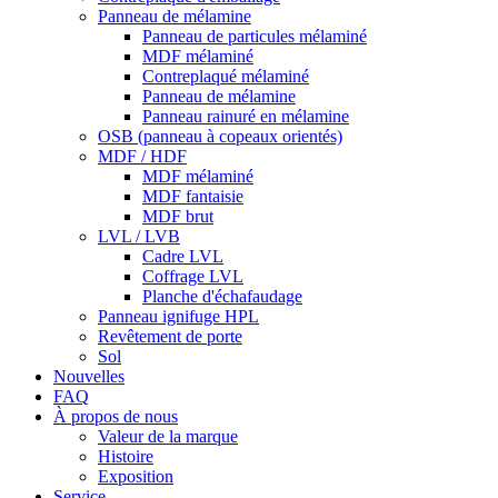
Panneau de mélamine
Panneau de particules mélaminé
MDF mélaminé
Contreplaqué mélaminé
Panneau de mélamine
Panneau rainuré en mélamine
OSB (panneau à copeaux orientés)
MDF / HDF
MDF mélaminé
MDF fantaisie
MDF brut
LVL / LVB
Cadre LVL
Coffrage LVL
Planche d'échafaudage
Panneau ignifuge HPL
Revêtement de porte
Sol
Nouvelles
FAQ
À propos de nous
Valeur de la marque
Histoire
Exposition
Service