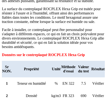
des adhésifs puissants, garantissant sa résistance et sa stabilité.
La surface du contreplaqué ROCPLEX Hexa Grip est traitée pour
résister à l'usure et à l'humidité, offrant ainsi des performances
fiables dans toutes les conditions. Le motif hexagonal assure une
traction constante, même lorsque la surface est humide ou sale.
Facile à installer, ce contreplaqué peut être personnalisé pour
s'adapter à différents espaces, ce qui en fait un choix polyvalent pour
divers environnements. Le contreplaqué ROCPLEX Hexa Grip allie
durabilité et sécurité, ce qui en fait la solution idéale pour vos
besoins antidérapants.
Données sur le contreplaqué ROCPLEX Hexa Grip
Sr
Méthode
Valeur
Propriété
Unité
Résultat
NON.
d'essai
du test
1
Teneur en humidité
%
EN 322
7.5
Vérifier
2
Densité
kg/m3
FR 323
690
Vérifier