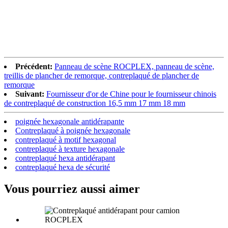
Précédent:
Panneau de scène ROCPLEX, panneau de scène,
treillis de plancher de remorque, contreplaqué de plancher de
remorque
Suivant:
Fournisseur d'or de Chine pour le fournisseur chinois
de contreplaqué de construction 16,5 mm 17 mm 18 mm
poignée hexagonale antidérapante
Contreplaqué à poignée hexagonale
contreplaqué à motif hexagonal
contreplaqué à texture hexagonale
contreplaqué hexa antidérapant
contreplaqué hexa de sécurité
Vous pourriez aussi aimer