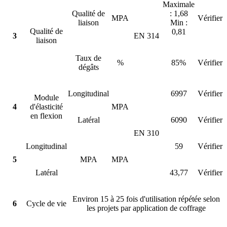
Maximale
Qualité de
: 1,68
MPA
Vérifier
liaison
Min :
Qualité de
0,81
3
EN 314
liaison
Taux de
%
85%
Vérifier
dégâts
Longitudinal
6997
Vérifier
Module
4
d'élasticité
MPA
en flexion
Latéral
6090
Vérifier
EN 310
Longitudinal
59
Vérifier
5
MPA
MPA
Latéral
43,77
Vérifier
Environ 15 à 25 fois d'utilisation répétée selon
6
Cycle de vie
les projets par application de coffrage