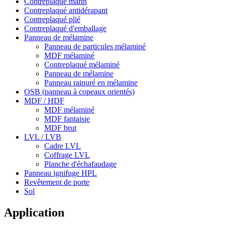
Contreplaqué marin
Contreplaqué antidérapant
Contreplaqué plié
Contreplaqué d'emballage
Panneau de mélamine
Panneau de particules mélaminé
MDF mélaminé
Contreplaqué mélaminé
Panneau de mélamine
Panneau rainuré en mélamine
OSB (panneau à copeaux orientés)
MDF / HDF
MDF mélaminé
MDF fantaisie
MDF brut
LVL / LVB
Cadre LVL
Coffrage LVL
Planche d'échafaudage
Panneau ignifuge HPL
Revêtement de porte
Sol
Application