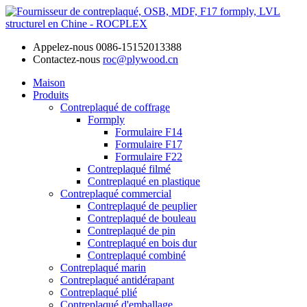
Appelez-nous
0086-15152013388
Contactez-nous
roc@plywood.cn
Maison
Produits
Contreplaqué de coffrage
Formply
Formulaire F14
Formulaire F17
Formulaire F22
Contreplaqué filmé
Contreplaqué en plastique
Contreplaqué commercial
Contreplaqué de peuplier
Contreplaqué de bouleau
Contreplaqué de pin
Contreplaqué en bois dur
Contreplaqué combiné
Contreplaqué marin
Contreplaqué antidérapant
Contreplaqué plié
Contreplaqué d'emballage