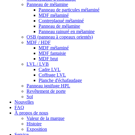
Panneau de mélamine
Panneau de particules mélaminé
MDF mélaminé
Contreplaqué mélaminé
Panneau de mélamine
Panneau rainuré en mélamine
OSB (panneau à copeaux orientés)
MDF / HDF
MDF mélaminé
MDF fantaisie
MDF brut
LVL / LVB
Cadre LVL
Coffrage LVL
Planche d'échafaudage
Panneau ignifuge HPL
Revêtement de porte
Sol
Nouvelles
FAQ
À propos de nous
Valeur de la marque
Histoire
Exposition
Service