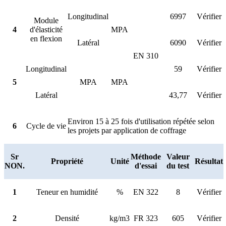
Longitudinal
6997
Vérifier
Module
4
d'élasticité
MPA
en flexion
Latéral
6090
Vérifier
EN 310
Longitudinal
59
Vérifier
5
MPA
MPA
Latéral
43,77
Vérifier
Environ 15 à 25 fois d'utilisation répétée selon
6
Cycle de vie
les projets par application de coffrage
Sr
Méthode
Valeur
Propriété
Unité
Résultat
NON.
d'essai
du test
1
Teneur en humidité
%
EN 322
8
Vérifier
2
Densité
kg/m3
FR 323
605
Vérifier