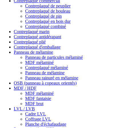
Contreplaqué commercial
Contreplaqué de peuplier
Contreplaqué de bouleau
Contreplaqué de pin
Contreplaqué en bois dur
Contreplaqué combiné
Contreplaqué marin
Contreplaqué antidérapant
Contreplaqué plié
Contreplaqué d'emballage
Panneau de mélamine
Panneau de particules mélaminé
MDF mélaminé
Contreplaqué mélaminé
Panneau de mélamine
Panneau rainuré en mélamine
OSB (panneau à copeaux orientés)
MDF / HDF
MDF mélaminé
MDF fantaisie
MDF brut
LVL / LVB
Cadre LVL
Coffrage LVL
Planche d'échafaudage