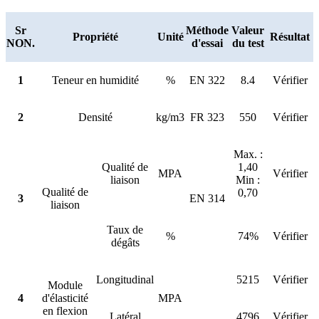
Sr
Méthode
Valeur
Propriété
Unité
Résultat
NON.
d'essai
du test
1
Teneur en humidité
%
EN 322
8.4
Vérifier
2
Densité
kg/m3
FR 323
550
Vérifier
Max. :
Qualité de
1,40
MPA
Vérifier
liaison
Min :
Qualité de
0,70
3
EN 314
liaison
Taux de
%
74%
Vérifier
dégâts
Longitudinal
5215
Vérifier
Module
4
d'élasticité
MPA
en flexion
Latéral
4796
Vérifier