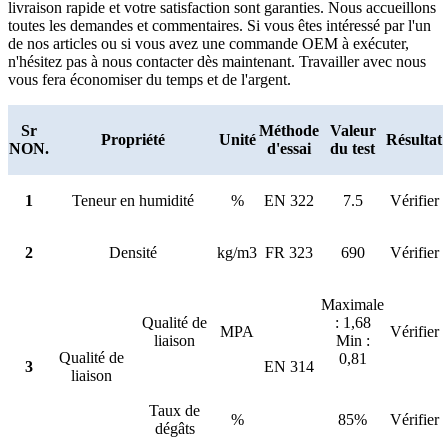
livraison rapide et votre satisfaction sont garanties. Nous accueillons
toutes les demandes et commentaires. Si vous êtes intéressé par l'un
de nos articles ou si vous avez une commande OEM à exécuter,
n'hésitez pas à nous contacter dès maintenant. Travailler avec nous
vous fera économiser du temps et de l'argent.
Sr
Méthode
Valeur
Propriété
Unité
Résultat
NON.
d'essai
du test
1
Teneur en humidité
%
EN 322
7.5
Vérifier
2
Densité
kg/m3
FR 323
690
Vérifier
Maximale
Qualité de
: 1,68
MPA
Vérifier
liaison
Min :
Qualité de
0,81
3
EN 314
liaison
Taux de
%
85%
Vérifier
dégâts