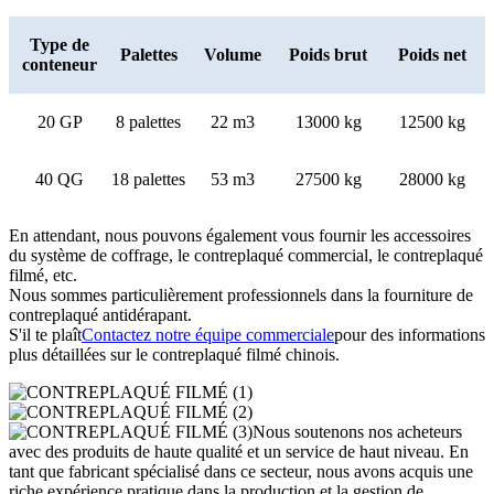
Type de
Palettes
Volume
Poids brut
Poids net
conteneur
20 GP
8 palettes
22 m3
13000 kg
12500 kg
40 QG
18 palettes
53 m3
27500 kg
28000 kg
En attendant, nous pouvons également vous fournir les accessoires
du système de coffrage, le contreplaqué commercial, le contreplaqué
filmé, etc.
Nous sommes particulièrement professionnels dans la fourniture de
contreplaqué antidérapant.
S'il te plaît
Contactez notre équipe commerciale
pour des informations
plus détaillées sur le contreplaqué filmé chinois.
Nous soutenons nos acheteurs
avec des produits de haute qualité et un service de haut niveau. En
tant que fabricant spécialisé dans ce secteur, nous avons acquis une
riche expérience pratique dans la production et la gestion de