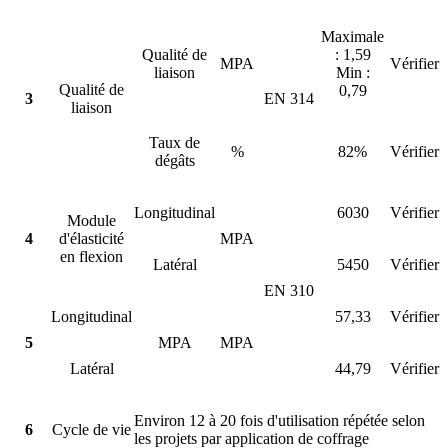
Maximale
Qualité de
: 1,59
MPA
Vérifier
liaison
Min :
Qualité de
0,79
3
EN 314
liaison
Taux de
%
82%
Vérifier
dégâts
Longitudinal
6030
Vérifier
Module
4
d'élasticité
MPA
en flexion
Latéral
5450
Vérifier
EN 310
Longitudinal
57,33
Vérifier
5
MPA
MPA
Latéral
44,79
Vérifier
Environ 12 à 20 fois d'utilisation répétée selon
6
Cycle de vie
les projets par application de coffrage