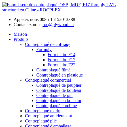
Appelez-nous
0086-15152013388
Contactez-nous
roc@plywood.cn
Maison
Produits
Contreplaqué de coffrage
Formply
Formulaire F14
Formulaire F17
Formulaire F22
Contreplaqué filmé
Contreplaqué en plastique
Contreplaqué commercial
Contreplaqué de peuplier
Contreplaqué de bouleau
Contreplaqué de pin
Contreplaqué en bois dur
Contreplaqué combiné
Contreplaqué marin
Contreplaqué antidérapant
Contreplaqué plié
Contreplaqué d'emballage