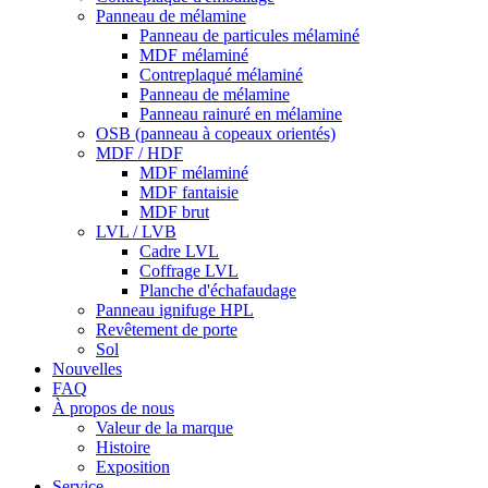
Panneau de mélamine
Panneau de particules mélaminé
MDF mélaminé
Contreplaqué mélaminé
Panneau de mélamine
Panneau rainuré en mélamine
OSB (panneau à copeaux orientés)
MDF / HDF
MDF mélaminé
MDF fantaisie
MDF brut
LVL / LVB
Cadre LVL
Coffrage LVL
Planche d'échafaudage
Panneau ignifuge HPL
Revêtement de porte
Sol
Nouvelles
FAQ
À propos de nous
Valeur de la marque
Histoire
Exposition
Service