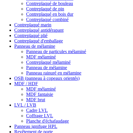
Contreplaqué de bouleau
Contreplaqué de pin
Contreplaqué en bois dur
Contreplaqué combiné
Contreplaqué marin
Contreplaqué antidérapant
Contreplaqué plié
Contreplaqué d'emballage
Panneau de mélamine
Panneau de particules mélaminé
MDF mélaminé
Contreplaqué mélaminé
Panneau de mélamine
Panneau rainuré en mélamine
OSB (panneau à copeaux orientés)
MDF / HDF
MDF mélaminé
MDF fantaisie
MDF brut
LVL / LVB
Cadre LVL
Coffrage LVL
Planche d'échafaudage
Panneau ignifuge HPL
Revêtement de porte