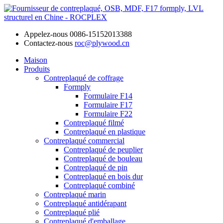
Appelez-nous
0086-15152013388
Contactez-nous
roc@plywood.cn
Maison
Produits
Contreplaqué de coffrage
Formply
Formulaire F14
Formulaire F17
Formulaire F22
Contreplaqué filmé
Contreplaqué en plastique
Contreplaqué commercial
Contreplaqué de peuplier
Contreplaqué de bouleau
Contreplaqué de pin
Contreplaqué en bois dur
Contreplaqué combiné
Contreplaqué marin
Contreplaqué antidérapant
Contreplaqué plié
Contreplaqué d'emballage