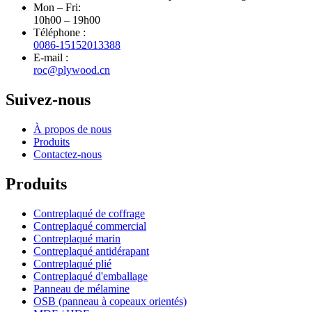
Mon – Fri:
10h00 – 19h00
Téléphone :
0086-15152013388
E-mail :
roc@plywood.cn
Suivez-nous
À propos de nous
Produits
Contactez-nous
Produits
Contreplaqué de coffrage
Contreplaqué commercial
Contreplaqué marin
Contreplaqué antidérapant
Contreplaqué plié
Contreplaqué d'emballage
Panneau de mélamine
OSB (panneau à copeaux orientés)