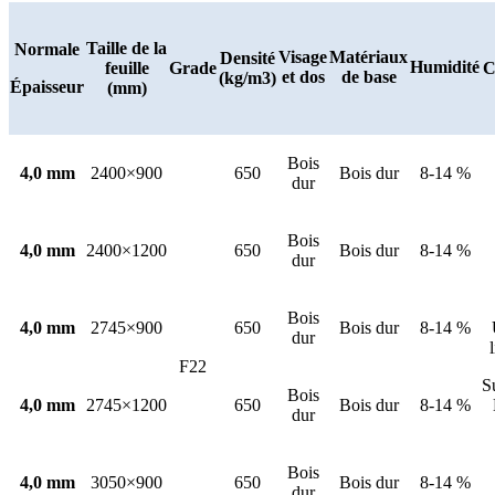
Taille de la
Normale
Visage
Matériaux
Densité
Humidité
feuille
Grade
C
et dos
de base
(kg/m3)
Épaisseur
(mm)
Bois
4,0 mm
2400×900
650
Bois dur
8-14 %
dur
Bois
4,0 mm
2400×1200
650
Bois dur
8-14 %
dur
Bois
4,0 mm
2745×900
650
Bois dur
8-14 %
dur
F22
S
Bois
4,0 mm
2745×1200
650
Bois dur
8-14 %
dur
Bois
4,0 mm
3050×900
650
Bois dur
8-14 %
dur