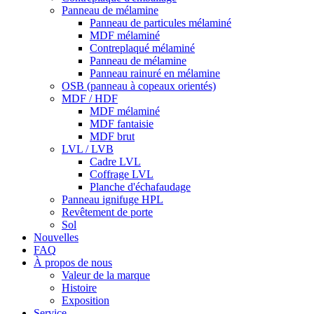
Panneau de mélamine
Panneau de particules mélaminé
MDF mélaminé
Contreplaqué mélaminé
Panneau de mélamine
Panneau rainuré en mélamine
OSB (panneau à copeaux orientés)
MDF / HDF
MDF mélaminé
MDF fantaisie
MDF brut
LVL / LVB
Cadre LVL
Coffrage LVL
Planche d'échafaudage
Panneau ignifuge HPL
Revêtement de porte
Sol
Nouvelles
FAQ
À propos de nous
Valeur de la marque
Histoire
Exposition
Service