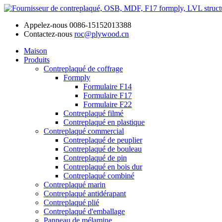
Appelez-nous
0086-15152013388
Contactez-nous
roc@plywood.cn
Maison
Produits
Contreplaqué de coffrage
Formply
Formulaire F14
Formulaire F17
Formulaire F22
Contreplaqué filmé
Contreplaqué en plastique
Contreplaqué commercial
Contreplaqué de peuplier
Contreplaqué de bouleau
Contreplaqué de pin
Contreplaqué en bois dur
Contreplaqué combiné
Contreplaqué marin
Contreplaqué antidérapant
Contreplaqué plié
Contreplaqué d'emballage
Panneau de mélamine