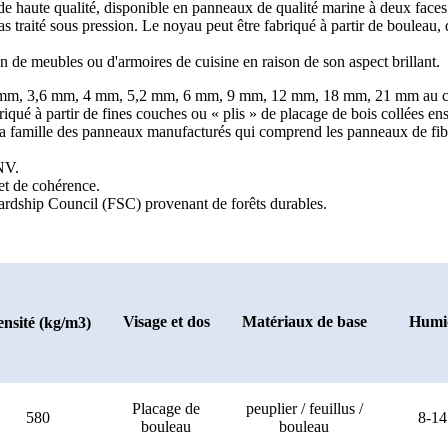
 haute qualité, disponible en panneaux de qualité marine à deux faces d
raité sous pression. Le noyau peut être fabriqué à partir de bouleau, d
 de meubles ou d'armoires de cuisine en raison de son aspect brillant.
,7 mm, 3,6 mm, 4 mm, 5,2 mm, 6 mm, 9 mm, 12 mm, 18 mm, 21 mm au c
é à partir de fines couches ou « plis » de placage de bois collées ense
e de la famille des panneaux manufacturés qui comprend les panneaux de 
DNV.
t de cohérence.
ewardship Council (FSC) provenant de forêts durables.
Visage et dos
Matériaux de base
Humi
nsité (kg/m3)
Placage de
peuplier / feuillus /
580
8-1
bouleau
bouleau