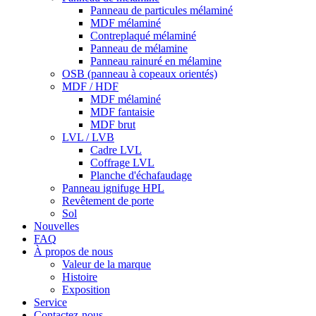
Panneau de particules mélaminé
MDF mélaminé
Contreplaqué mélaminé
Panneau de mélamine
Panneau rainuré en mélamine
OSB (panneau à copeaux orientés)
MDF / HDF
MDF mélaminé
MDF fantaisie
MDF brut
LVL / LVB
Cadre LVL
Coffrage LVL
Planche d'échafaudage
Panneau ignifuge HPL
Revêtement de porte
Sol
Nouvelles
FAQ
À propos de nous
Valeur de la marque
Histoire
Exposition
Service
Contactez-nous