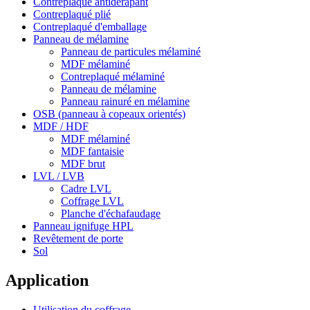
Contreplaqué antidérapant
Contreplaqué plié
Contreplaqué d'emballage
Panneau de mélamine
Panneau de particules mélaminé
MDF mélaminé
Contreplaqué mélaminé
Panneau de mélamine
Panneau rainuré en mélamine
OSB (panneau à copeaux orientés)
MDF / HDF
MDF mélaminé
MDF fantaisie
MDF brut
LVL / LVB
Cadre LVL
Coffrage LVL
Planche d'échafaudage
Panneau ignifuge HPL
Revêtement de porte
Sol
Application
Utilisation du coffrage