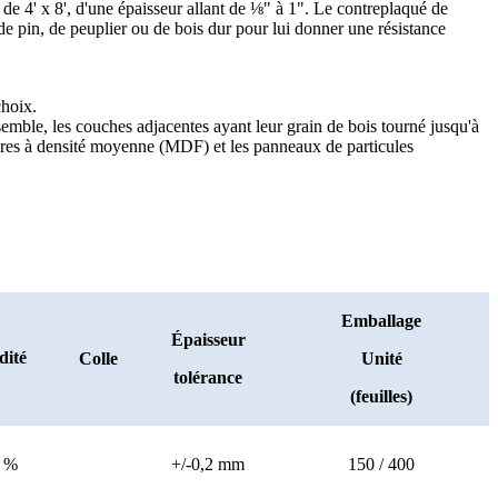
e 4' x 8', d'une épaisseur allant de ⅛" à 1". Le contreplaqué de
e pin, de peuplier ou de bois dur pour lui donner une résistance
hoix.
mble, les couches adjacentes ayant leur grain de bois tourné jusqu'à
fibres à densité moyenne (MDF) et les panneaux de particules
Emballage
Épaisseur
dité
Colle
Unité
tolérance
(feuilles)
4 %
+/-0,2 mm
150 / 400