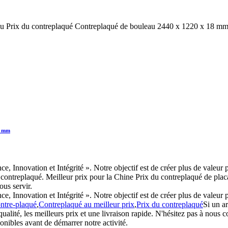
au Prix du contreplaqué Contreplaqué de bouleau 2440 x 1220 x 18 mm
5 mm
nce, Innovation et Intégrité ». Notre objectif est de créer plus de valeu
le contreplaqué. Meilleur prix pour la Chine Prix du contreplaqué de p
us servir.
nce, Innovation et Intégrité ». Notre objectif est de créer plus de valeu
ntre-plaqué
,
Contreplaqué au meilleur prix
,
Prix ​​du contreplaqué
Si un ar
qualité, les meilleurs prix et une livraison rapide. N'hésitez pas à no
nibles avant de démarrer notre activité.