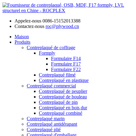
Appelez-nous
0086-15152013388
Contactez-nous
roc@plywood.cn
Maison
Produits
Contreplaqué de coffrage
Formply
Formulaire F14
Formulaire F17
Formulaire F22
Contreplaqué filmé
Contreplaqué en plastique
Contreplaqué commercial
Contreplaqué de peuplier
Contreplaqué de bouleau
Contreplaqué de pin
Contreplaqué en bois dur
Contreplaqué combiné
Contreplaqué marin
Contreplaqué antidérapant
Contreplaqué plié
Contreplaqué d'emballage