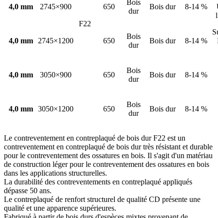
Bois
4,0 mm
2745×900
650
Bois dur
8-14 %
dur
F22
S
Bois
4,0 mm
2745×1200
650
Bois dur
8-14 %
dur
Bois
4,0 mm
3050×900
650
Bois dur
8-14 %
dur
Bois
4,0 mm
3050×1200
650
Bois dur
8-14 %
dur
Le contreventement en contreplaqué de bois dur F22 est un
contreventement en contreplaqué de bois dur très résistant et durable
pour le contreventement des ossatures en bois. Il s'agit d'un matériau
de construction léger pour le contreventement des ossatures en bois
dans les applications structurelles.
La durabilité des contreventements en contreplaqué appliqués
dépasse 50 ans.
Le contreplaqué de renfort structurel de qualité CD présente une
qualité et une apparence supérieures.
Fabriqué à partir de bois durs d'espèces mixtes provenant de