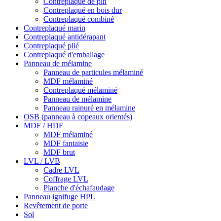
Contreplaqué de pin
Contreplaqué en bois dur
Contreplaqué combiné
Contreplaqué marin
Contreplaqué antidérapant
Contreplaqué plié
Contreplaqué d'emballage
Panneau de mélamine
Panneau de particules mélaminé
MDF mélaminé
Contreplaqué mélaminé
Panneau de mélamine
Panneau rainuré en mélamine
OSB (panneau à copeaux orientés)
MDF / HDF
MDF mélaminé
MDF fantaisie
MDF brut
LVL / LVB
Cadre LVL
Coffrage LVL
Planche d'échafaudage
Panneau ignifuge HPL
Revêtement de porte
Sol