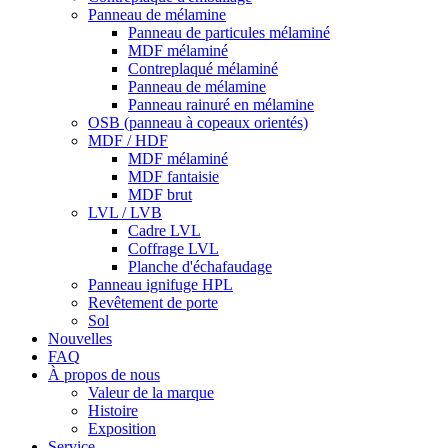
Panneau de mélamine
Panneau de particules mélaminé
MDF mélaminé
Contreplaqué mélaminé
Panneau de mélamine
Panneau rainuré en mélamine
OSB (panneau à copeaux orientés)
MDF / HDF
MDF mélaminé
MDF fantaisie
MDF brut
LVL / LVB
Cadre LVL
Coffrage LVL
Planche d'échafaudage
Panneau ignifuge HPL
Revêtement de porte
Sol
Nouvelles
FAQ
À propos de nous
Valeur de la marque
Histoire
Exposition
Service