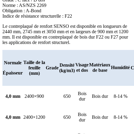
Norme : AS/NZS 2269
Obligation : A-Bond
Indice de résistance structurelle : F22
Le contreplaqué de renfort SENSO est disponible en longueurs de
2440 mm, 2745 mm et 3050 mm et en largeurs de 900 mm et 1200
mm. Il est disponible en contreplaqué de bois dur F22 ou F27 pour
les applications de renfort structurel.
Taille de la
Normale
Visage
Matériaux
Densité
Humidité
feuille
Grade
C
et dos
de base
(kg/m3)
Épaisseur
(mm)
Bois
4,0 mm
2400×900
650
Bois dur
8-14 %
dur
Bois
4,0 mm
2400×1200
650
Bois dur
8-14 %
dur