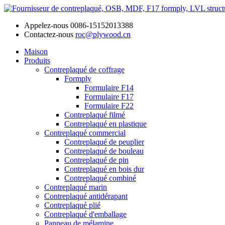
Appelez-nous
0086-15152013388
Contactez-nous
roc@plywood.cn
Maison
Produits
Contreplaqué de coffrage
Formply
Formulaire F14
Formulaire F17
Formulaire F22
Contreplaqué filmé
Contreplaqué en plastique
Contreplaqué commercial
Contreplaqué de peuplier
Contreplaqué de bouleau
Contreplaqué de pin
Contreplaqué en bois dur
Contreplaqué combiné
Contreplaqué marin
Contreplaqué antidérapant
Contreplaqué plié
Contreplaqué d'emballage
Panneau de mélamine