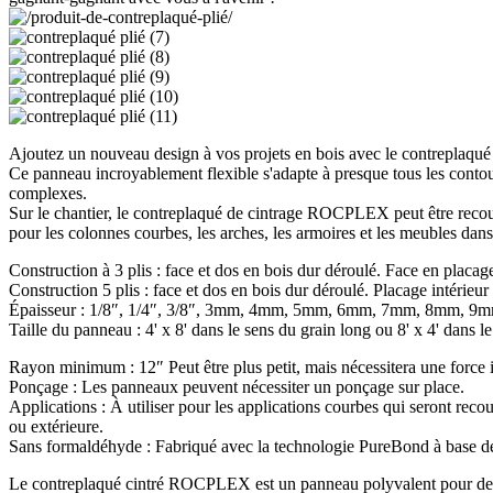
Ajoutez un nouveau design à vos projets en bois avec le contrepla
Ce panneau incroyablement flexible s'adapte à presque tous les contour
complexes.
Sur le chantier, le contreplaqué de cintrage ROCPLEX peut être recouve
pour les colonnes courbes, les arches, les armoires et les meubles dan
Construction à 3 plis : face et dos en bois dur déroulé. Face en placage
Construction 5 plis : face et dos en bois dur déroulé. Placage intérieur 
Épaisseur : 1/8″, 1/4″, 3/8″, 3mm, 4mm, 5mm, 6mm, 7mm, 8mm, 9mm o
Taille du panneau : 4' x 8' dans le sens du grain long ou 8' x 4' dans le
Rayon minimum : 12″ Peut être plus petit, mais nécessitera une force 
Ponçage : Les panneaux peuvent nécessiter un ponçage sur place.
Applications : À utiliser pour les applications courbes qui seront recou
ou extérieure.
Sans formaldéhyde : Fabriqué avec la technologie PureBond à base de
Le contreplaqué cintré ROCPLEX est un panneau polyvalent pour de no