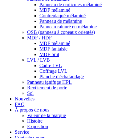
Panneau de particules mélaminé
MDF mélaminé
Contreplaqué mélaminé
Panneau de mélamine
Panneau rainuré en mélamine
OSB (panneau à copeaux orientés)
MDF / HDF
MDF mélaminé
MDF fantaisie
MDF brut
LVL / LVB
Cadre LVL
Coffrage LVL
Planche d'échafaudage
Panneau ignifuge HPL
Revêtement de porte
Sol
Nouvelles
FAQ
À propos de nous
Valeur de la marque
Histoire
Exposition
Service
Contactez-nous