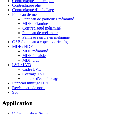
Contreplaqué antidérapant
Contreplaqué plié
Contreplaqué d'emballage
Panneau de mélamine
Panneau de particules mélaminé
MDF mélaminé
Contreplaqué mélaminé
Panneau de mélamine
Panneau rainuré en mélamine
OSB (panneau à copeaux orientés)
MDF / HDF
MDF mélaminé
MDF fantaisie
MDF brut
LVL / LVB
Cadre LVL
Coffrage LVL
Planche d'échafaudage
Panneau ignifuge HPL
Revêtement de porte
Sol
Application
Utilisation du coffrage