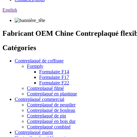
English
Fabricant OEM Chine Contreplaqué flexib
Catégories
Contreplaqué de coffrage
Formply
Formulaire F14
Formulaire F17
Formulaire F22
Contreplaqué filmé
Contreplaqué en plastique
Contreplaqué commercial
Contreplaqué de peuplier
Contreplaqué de bouleau
Contreplaqué de pin
Contreplaqué en bois dur
Contreplaqué combiné
Contreplaqué marin