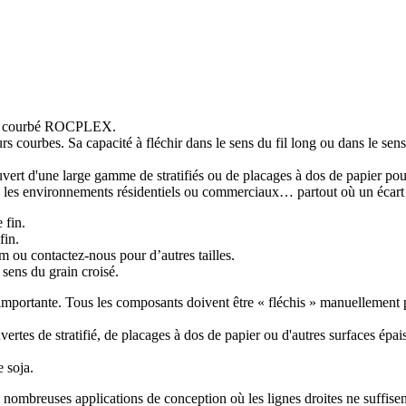
qué courbé ROCPLEX.
s courbes. Sa capacité à fléchir dans le sens du fil long ou dans le sen
rt d'une large gamme de stratifiés ou de placages à dos de papier pour o
s les environnements résidentiels ou commerciaux… partout où un écart p
 fin.
fin.
u contactez-nous pour d’autres tailles.
 sens du grain croisé.
importante. Tous les composants doivent être « fléchis » manuellement p
vertes de stratifié, de placages à dos de papier ou d'autres surfaces épa
 soja.
mbreuses applications de conception où les lignes droites ne suffise