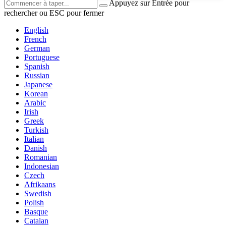
Appuyez sur Entrée pour
rechercher ou ESC pour fermer
English
French
German
Portuguese
Spanish
Russian
Japanese
Korean
Arabic
Irish
Greek
Turkish
Italian
Danish
Romanian
Indonesian
Czech
Afrikaans
Swedish
Polish
Basque
Catalan