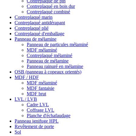
Contreplaqué de pin
Contreplaqué en bois dur
Contreplaqué combiné
Contreplaqué marin
Contreplaqué antidérapant
Contreplaqué plié
Contreplaqué d'emballage
Panneau de mélamine
Panneau de particules mélaminé
MDF mélaminé
Contreplaqué mélaminé
Panneau de mélamine
Panneau rainuré en mélamine
OSB (panneau à copeaux orientés)
MDF / HDF
MDF mélaminé
MDF fantaisie
MDF brut
LVL / LVB
Cadre LVL
Coffrage LVL
Planche d'échafaudage
Panneau ignifuge HPL
Revêtement de porte
Sol