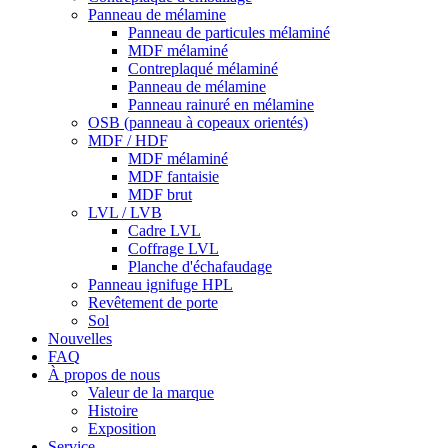
Panneau de mélamine
Panneau de particules mélaminé
MDF mélaminé
Contreplaqué mélaminé
Panneau de mélamine
Panneau rainuré en mélamine
OSB (panneau à copeaux orientés)
MDF / HDF
MDF mélaminé
MDF fantaisie
MDF brut
LVL / LVB
Cadre LVL
Coffrage LVL
Planche d'échafaudage
Panneau ignifuge HPL
Revêtement de porte
Sol
Nouvelles
FAQ
À propos de nous
Valeur de la marque
Histoire
Exposition
Service