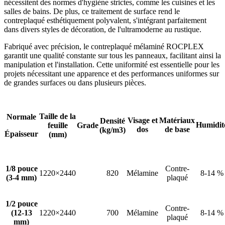
nécessitent des normes d'hygiène strictes, comme les cuisines et les
salles de bains. De plus, ce traitement de surface rend le
contreplaqué esthétiquement polyvalent, s'intégrant parfaitement
dans divers styles de décoration, de l'ultramoderne au rustique.
Fabriqué avec précision, le contreplaqué mélaminé ROCPLEX
garantit une qualité constante sur tous les panneaux, facilitant ainsi la
manipulation et l'installation. Cette uniformité est essentielle pour les
projets nécessitant une apparence et des performances uniformes sur
de grandes surfaces ou dans plusieurs pièces.
Taille de la
Normale
Visage et
Matériaux
Densité
Humidit
feuille
Grade
dos
de base
(kg/m3)
Épaisseur
(mm)
1/8 pouce
Contre-
1220×2440
820
Mélamine
8-14 %
(3-4 mm)
plaqué
1/2 pouce
Contre-
(12-13
1220×2440
700
Mélamine
8-14 %
plaqué
mm)