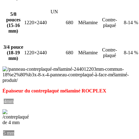
UN
5/8
pouces
Contre-
1220×2440
680
Mélamine
8-14 %
(15-16
plaqué
mm)
3/4 pouce
Contre-
(18-19
1220×2440
680
Mélamine
8-14 %
plaqué
mm)
Épaisseur du contreplaqué mélaminé ROCPLEX
4mm
5 mm