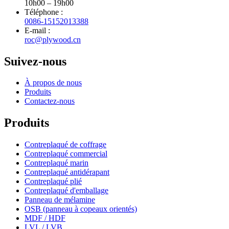
10h00 – 19h00
Téléphone :
0086-15152013388
E-mail :
roc@plywood.cn
Suivez-nous
À propos de nous
Produits
Contactez-nous
Produits
Contreplaqué de coffrage
Contreplaqué commercial
Contreplaqué marin
Contreplaqué antidérapant
Contreplaqué plié
Contreplaqué d'emballage
Panneau de mélamine
OSB (panneau à copeaux orientés)
MDF / HDF
LVL / LVB