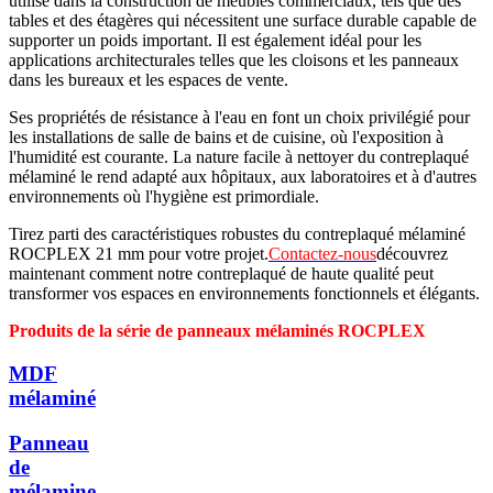
utilisé dans la construction de meubles commerciaux, tels que des
tables et des étagères qui nécessitent une surface durable capable de
supporter un poids important. Il est également idéal pour les
applications architecturales telles que les cloisons et les panneaux
dans les bureaux et les espaces de vente.
Ses propriétés de résistance à l'eau en font un choix privilégié pour
les installations de salle de bains et de cuisine, où l'exposition à
l'humidité est courante. La nature facile à nettoyer du contreplaqué
mélaminé le rend adapté aux hôpitaux, aux laboratoires et à d'autres
environnements où l'hygiène est primordiale.
Tirez parti des caractéristiques robustes du contreplaqué mélaminé
ROCPLEX 21 mm pour votre projet.
Contactez-nous
découvrez
maintenant comment notre contreplaqué de haute qualité peut
transformer vos espaces en environnements fonctionnels et élégants.
Produits de la série de panneaux mélaminés ROCPLEX
MDF
mélaminé
Panneau
de
mélamine