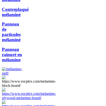
Contreplaqué
mélaminé
Panneau
de
particules
mélaminé
Panneau
rainuré en
mélamine