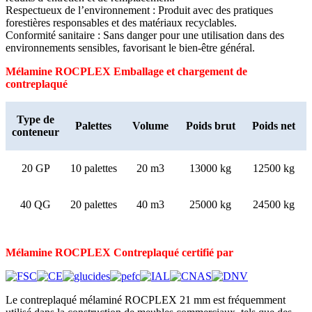
Respectueux de l’environnement : Produit avec des pratiques
forestières responsables et des matériaux recyclables.
Conformité sanitaire : Sans danger pour une utilisation dans des
environnements sensibles, favorisant le bien-être général.
Mélamine ROCPLEX
Emballage et chargement de
contreplaqué
Type de
Palettes
Volume
Poids brut
Poids net
conteneur
20 GP
10 palettes
20 m3
13000 kg
12500 kg
40 QG
20 palettes
40 m3
25000 kg
24500 kg
Mélamine ROCPLEX
Contreplaqué certifié par
Le contreplaqué mélaminé ROCPLEX 21 mm est fréquemment