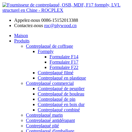
Appelez-nous
0086-15152013388
Contactez-nous
roc@plywood.cn
Maison
Produits
Contreplaqué de coffrage
Formply
Formulaire F14
Formulaire F17
Formulaire F22
Contreplaqué filmé
Contreplaqué en plastique
Contreplaqué commercial
Contreplaqué de peuplier
Contreplaqué de bouleau
Contreplaqué de pin
Contreplaqué en bois dur
Contreplaqué combiné
Contreplaqué marin
Contreplaqué antidérapant
Contreplaqué plié
Contreplaqué d'emballage