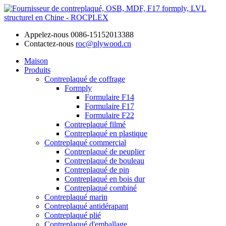
Appelez-nous
0086-15152013388
Contactez-nous
roc@plywood.cn
Maison
Produits
Contreplaqué de coffrage
Formply
Formulaire F14
Formulaire F17
Formulaire F22
Contreplaqué filmé
Contreplaqué en plastique
Contreplaqué commercial
Contreplaqué de peuplier
Contreplaqué de bouleau
Contreplaqué de pin
Contreplaqué en bois dur
Contreplaqué combiné
Contreplaqué marin
Contreplaqué antidérapant
Contreplaqué plié
Contreplaqué d'emballage