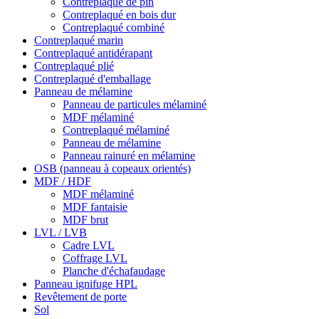
Contreplaqué de pin
Contreplaqué en bois dur
Contreplaqué combiné
Contreplaqué marin
Contreplaqué antidérapant
Contreplaqué plié
Contreplaqué d'emballage
Panneau de mélamine
Panneau de particules mélaminé
MDF mélaminé
Contreplaqué mélaminé
Panneau de mélamine
Panneau rainuré en mélamine
OSB (panneau à copeaux orientés)
MDF / HDF
MDF mélaminé
MDF fantaisie
MDF brut
LVL / LVB
Cadre LVL
Coffrage LVL
Planche d'échafaudage
Panneau ignifuge HPL
Revêtement de porte
Sol