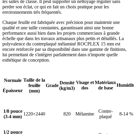
les salles de classe. Il peut supporter un nettoyage régulier sans
perdre son éclat, ce qui en fait un choix pratique pour les
environnements très fréquentés.
Chaque feuille est fabriquée avec précision pour maintenir une
qualité et une taille constantes, garantissant ainsi une bonne
performance aussi bien dans les projets commerciaux à grande
échelle que dans les travaux artisanaux plus petits et détaillés. La
polyvalence du contreplaqué mélaminé ROCPLEX 15 mm est
encore renforcée par sa disponibilité dans une gamme de finitions,
lui permettant de s'intégrer parfaitement dans n'importe quelle
esthétique de conception.
Taille de la
Normale
Visage et
Matériaux
Densité
Humidit
feuille
Grade
dos
de base
(kg/m3)
Épaisseur
(mm)
1/8 pouce
Contre-
1220×2440
820
Mélamine
8-14 %
(3-4 mm)
plaqué
1/2 pouce