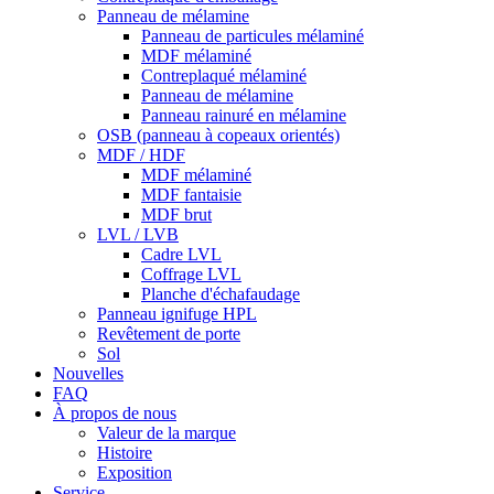
Panneau de mélamine
Panneau de particules mélaminé
MDF mélaminé
Contreplaqué mélaminé
Panneau de mélamine
Panneau rainuré en mélamine
OSB (panneau à copeaux orientés)
MDF / HDF
MDF mélaminé
MDF fantaisie
MDF brut
LVL / LVB
Cadre LVL
Coffrage LVL
Planche d'échafaudage
Panneau ignifuge HPL
Revêtement de porte
Sol
Nouvelles
FAQ
À propos de nous
Valeur de la marque
Histoire
Exposition
Service