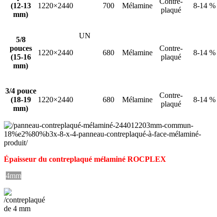
Contre-
(12-13
1220×2440
700
Mélamine
8-14 %
plaqué
mm)
UN
5/8
pouces
Contre-
1220×2440
680
Mélamine
8-14 %
(15-16
plaqué
mm)
3/4 pouce
Contre-
(18-19
1220×2440
680
Mélamine
8-14 %
plaqué
mm)
Épaisseur du contreplaqué mélaminé ROCPLEX
4mm