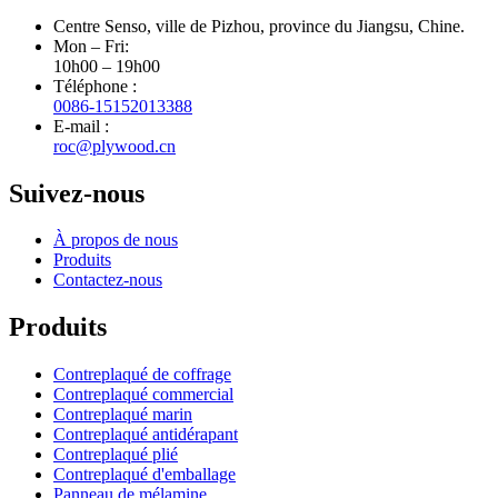
Centre Senso, ville de Pizhou, province du Jiangsu, Chine.
Mon – Fri:
10h00 – 19h00
Téléphone :
0086-15152013388
E-mail :
roc@plywood.cn
Suivez-nous
À propos de nous
Produits
Contactez-nous
Produits
Contreplaqué de coffrage
Contreplaqué commercial
Contreplaqué marin
Contreplaqué antidérapant
Contreplaqué plié
Contreplaqué d'emballage
Panneau de mélamine