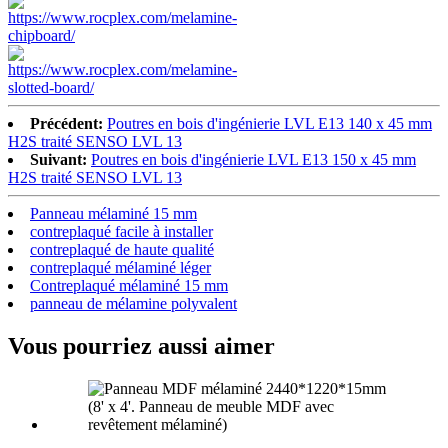
Précédent:
Poutres en bois d'ingénierie LVL E13 140 x 45 mm
H2S traité SENSO LVL 13
Suivant:
Poutres en bois d'ingénierie LVL E13 150 x 45 mm
H2S traité SENSO LVL 13
Panneau mélaminé 15 mm
contreplaqué facile à installer
contreplaqué de haute qualité
contreplaqué mélaminé léger
Contreplaqué mélaminé 15 mm
panneau de mélamine polyvalent
Vous pourriez aussi aimer