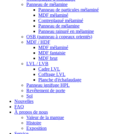
Panneau de mélamine
Panneau de particules mélaminé
MDF mélaminé
Contreplaqué mélaminé
Panneau de mélamine
Panneau rainuré en mélamine
OSB (panneau à copeaux orientés)
MDF / HDF
MDF mélaminé
MDF fantaisie
MDF brut
LVL / LVB
Cadre LVL
Coffrage LVL
Planche d'échafaudage
Panneau ignifuge HPL
Revêtement de porte
Sol
Nouvelles
FAQ
À propos de nous
Valeur de la marque
Histoire
Exposition
Service