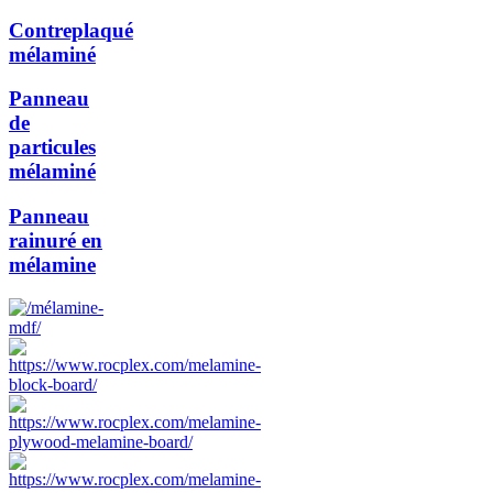
Contreplaqué
mélaminé
Panneau
de
particules
mélaminé
Panneau
rainuré en
mélamine