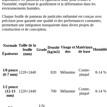
l'humidité, empêchant le gonflement et la déformation dans les
environnements humides.
Chaque feuille de panneau de particules mélaminé est conçue avec
précision pour garantir une qualité et des performances constantes,
permettant une intégration transparente dans divers projets de
construction et de conception.
Taille de la
Normale
Visage et
Matériaux
Densité
Humidit
feuille
Grade
dos
de base
(kg/m3)
Épaisseur
(mm)
1/8 pouce
Contre-
1220×2440
820
Mélamine
8-14 %
(6-7 mm)
plaqué
1/2 pouce
Contre-
(12-13
1220×2440
700
Mélamine
8-14 %
plaqué
mm)
UN