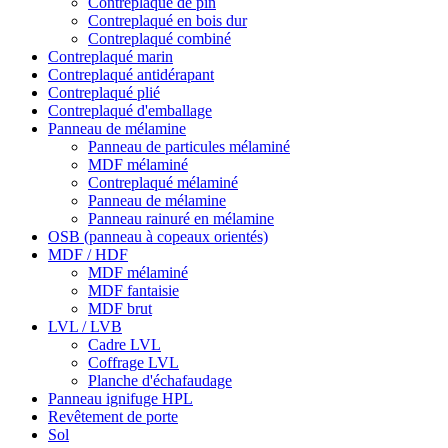
Contreplaqué de pin
Contreplaqué en bois dur
Contreplaqué combiné
Contreplaqué marin
Contreplaqué antidérapant
Contreplaqué plié
Contreplaqué d'emballage
Panneau de mélamine
Panneau de particules mélaminé
MDF mélaminé
Contreplaqué mélaminé
Panneau de mélamine
Panneau rainuré en mélamine
OSB (panneau à copeaux orientés)
MDF / HDF
MDF mélaminé
MDF fantaisie
MDF brut
LVL / LVB
Cadre LVL
Coffrage LVL
Planche d'échafaudage
Panneau ignifuge HPL
Revêtement de porte
Sol