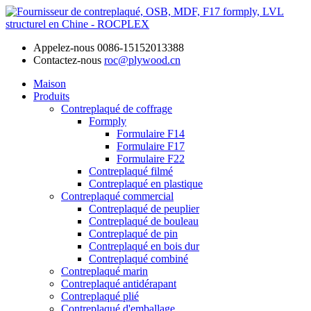
Appelez-nous
0086-15152013388
Contactez-nous
roc@plywood.cn
Maison
Produits
Contreplaqué de coffrage
Formply
Formulaire F14
Formulaire F17
Formulaire F22
Contreplaqué filmé
Contreplaqué en plastique
Contreplaqué commercial
Contreplaqué de peuplier
Contreplaqué de bouleau
Contreplaqué de pin
Contreplaqué en bois dur
Contreplaqué combiné
Contreplaqué marin
Contreplaqué antidérapant
Contreplaqué plié
Contreplaqué d'emballage