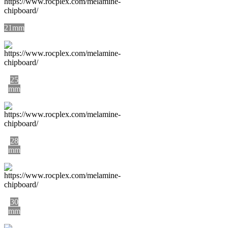
21mm
25
mm
28
mm
30
mm