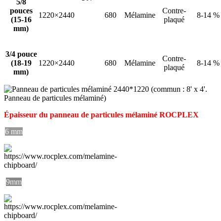
5/8
pouces
Contre-
1220×2440
680
Mélamine
8-14 %
(15-16
plaqué
mm)
3/4 pouce
Contre-
(18-19
1220×2440
680
Mélamine
8-14 %
plaqué
mm)
Épaisseur du panneau de particules mélaminé ROCPLEX
6 mm
9mm