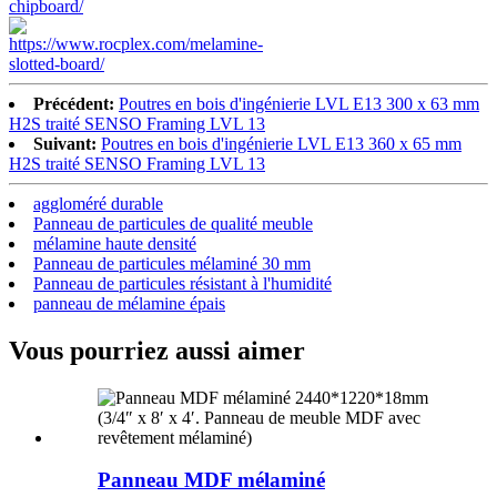
Précédent:
Poutres en bois d'ingénierie LVL E13 300 x 63 mm
H2S traité SENSO Framing LVL 13
Suivant:
Poutres en bois d'ingénierie LVL E13 360 x 65 mm
H2S traité SENSO Framing LVL 13
aggloméré durable
Panneau de particules de qualité meuble
mélamine haute densité
Panneau de particules mélaminé 30 mm
Panneau de particules résistant à l'humidité
panneau de mélamine épais
Vous pourriez aussi aimer
Panneau MDF mélaminé