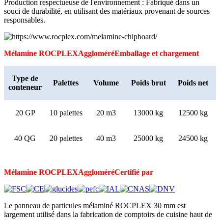
Production respectueuse de l'environnement : Fabriqué dans un
souci de durabilité, en utilisant des matériaux provenant de sources
responsables.
Mélamine ROCPLEX
Aggloméré
Emballage et chargement
Type de
Palettes
Volume
Poids brut
Poids net
conteneur
20 GP
10 palettes
20 m3
13000 kg
12500 kg
40 QG
20 palettes
40 m3
25000 kg
24500 kg
Mélamine ROCPLEX
Aggloméré
Certifié par
Le panneau de particules mélaminé ROCPLEX 30 mm est
largement utilisé dans la fabrication de comptoirs de cuisine haut de