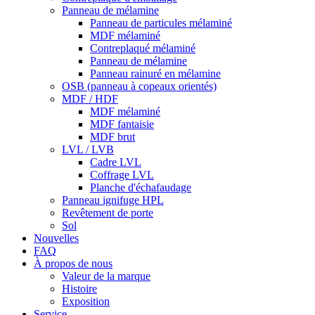
Panneau de mélamine
Panneau de particules mélaminé
MDF mélaminé
Contreplaqué mélaminé
Panneau de mélamine
Panneau rainuré en mélamine
OSB (panneau à copeaux orientés)
MDF / HDF
MDF mélaminé
MDF fantaisie
MDF brut
LVL / LVB
Cadre LVL
Coffrage LVL
Planche d'échafaudage
Panneau ignifuge HPL
Revêtement de porte
Sol
Nouvelles
FAQ
À propos de nous
Valeur de la marque
Histoire
Exposition
Service