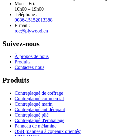
Mon – Fri:
10h00 – 19h00
Téléphone :
0086-15152013388
E-mail :
roc@plywood.cn
Suivez-nous
À propos de nous
Produits
Contactez-nous
Produits
Contreplaqué de coffrage
Contreplaqué commercial
Contreplaqué marin
Contreplaqué antidérapant
Contreplaqué plié
Contreplaqué d'emballage
Panneau de mélamine
OSB (panneau à copeaux orientés)