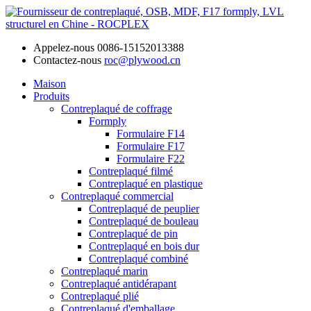
Appelez-nous
0086-15152013388
Contactez-nous
roc@plywood.cn
Maison
Produits
Contreplaqué de coffrage
Formply
Formulaire F14
Formulaire F17
Formulaire F22
Contreplaqué filmé
Contreplaqué en plastique
Contreplaqué commercial
Contreplaqué de peuplier
Contreplaqué de bouleau
Contreplaqué de pin
Contreplaqué en bois dur
Contreplaqué combiné
Contreplaqué marin
Contreplaqué antidérapant
Contreplaqué plié
Contreplaqué d'emballage