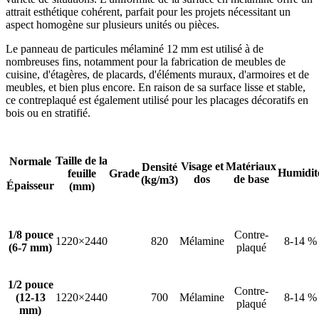
attrait esthétique cohérent, parfait pour les projets nécessitant un
aspect homogène sur plusieurs unités ou pièces.
Le panneau de particules mélaminé 12 mm est utilisé à de
nombreuses fins, notamment pour la fabrication de meubles de
cuisine, d'étagères, de placards, d'éléments muraux, d'armoires et de
meubles, et bien plus encore. En raison de sa surface lisse et stable,
ce contreplaqué est également utilisé pour les placages décoratifs en
bois ou en stratifié.
Taille de la
Normale
Visage et
Matériaux
Densité
Humidit
feuille
Grade
dos
de base
(kg/m3)
Épaisseur
(mm)
1/8 pouce
Contre-
1220×2440
820
Mélamine
8-14 %
(6-7 mm)
plaqué
1/2 pouce
Contre-
(12-13
1220×2440
700
Mélamine
8-14 %
plaqué
mm)