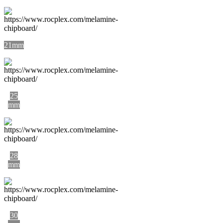
21mm
25
mm
28
mm
30