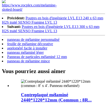
Précédent:
Poutres en bois d'ingénierie LVL E13 240 x 63 mm
H2S traité SENSO Framing LVL 13
Suivant:
Poutres en bois d'ingénierie LVL E13 300 x 63 mm
H2S traité SENSO Framing LVL 13
panneau de mélamine personnalisé
feuille de mélamine décorative
aggloméré facile à installer
panneau mélaminé léger
Panneau de particules mélaminé 12 mm
panneau de mélamine mince
Vous pourriez aussi aimer
Contreplaqué mélaminé
2440*1220*12mm (Commun : 8R...