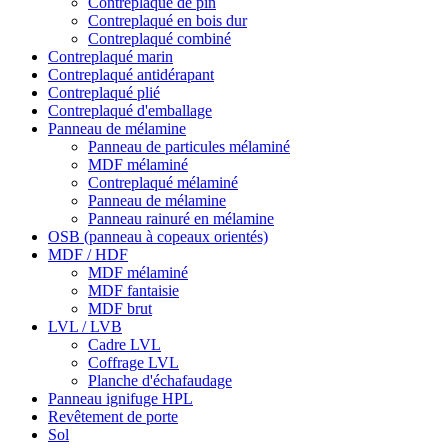
Contreplaqué de pin
Contreplaqué en bois dur
Contreplaqué combiné
Contreplaqué marin
Contreplaqué antidérapant
Contreplaqué plié
Contreplaqué d'emballage
Panneau de mélamine
Panneau de particules mélaminé
MDF mélaminé
Contreplaqué mélaminé
Panneau de mélamine
Panneau rainuré en mélamine
OSB (panneau à copeaux orientés)
MDF / HDF
MDF mélaminé
MDF fantaisie
MDF brut
LVL / LVB
Cadre LVL
Coffrage LVL
Planche d'échafaudage
Panneau ignifuge HPL
Revêtement de porte
Sol