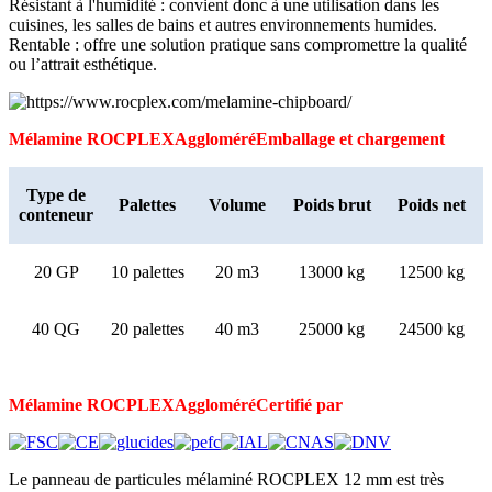
Résistant à l'humidité : convient donc à une utilisation dans les
cuisines, les salles de bains et autres environnements humides.
Rentable : offre une solution pratique sans compromettre la qualité
ou l’attrait esthétique.
Mélamine ROCPLEX
Aggloméré
Emballage et chargement
Type de
Palettes
Volume
Poids brut
Poids net
conteneur
20 GP
10 palettes
20 m3
13000 kg
12500 kg
40 QG
20 palettes
40 m3
25000 kg
24500 kg
Mélamine ROCPLEX
Aggloméré
Certifié par
Le panneau de particules mélaminé ROCPLEX 12 mm est très