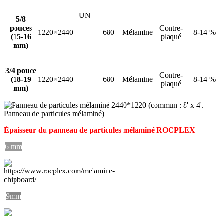
UN
5/8
pouces
Contre-
1220×2440
680
Mélamine
8-14 %
(15-16
plaqué
mm)
3/4 pouce
Contre-
(18-19
1220×2440
680
Mélamine
8-14 %
plaqué
mm)
Épaisseur du panneau de particules mélaminé ROCPLEX
6 mm
9mm