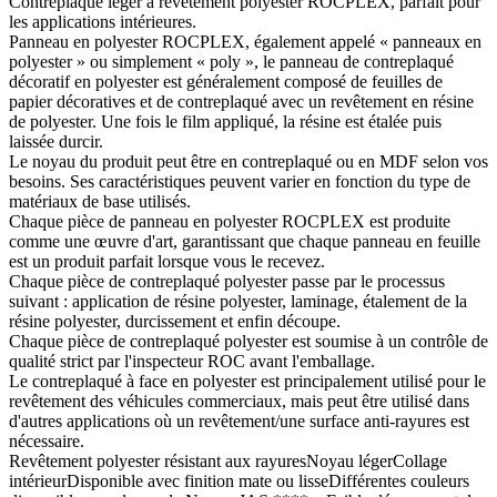
Contreplaqué léger à revêtement polyester ROCPLEX, parfait pour
les applications intérieures.
Panneau en polyester ROCPLEX, également appelé « panneaux en
polyester » ou simplement « poly », le panneau de contreplaqué
décoratif en polyester est généralement composé de feuilles de
papier décoratives et de contreplaqué avec un revêtement en résine
de polyester. Une fois le film appliqué, la résine est étalée puis
laissée durcir.
Le noyau du produit peut être en contreplaqué ou en MDF selon vos
besoins. Ses caractéristiques peuvent varier en fonction du type de
matériaux de base utilisés.
Chaque pièce de panneau en polyester ROCPLEX est produite
comme une œuvre d'art, garantissant que chaque panneau en feuille
est un produit parfait lorsque vous le recevez.
Chaque pièce de contreplaqué polyester passe par le processus
suivant : application de résine polyester, laminage, étalement de la
résine polyester, durcissement et enfin découpe.
Chaque pièce de contreplaqué polyester est soumise à un contrôle de
qualité strict par l'inspecteur ROC avant l'emballage.
Le contreplaqué à face en polyester est principalement utilisé pour le
revêtement des véhicules commerciaux, mais peut être utilisé dans
d'autres applications où un revêtement/une surface anti-rayures est
nécessaire.
Revêtement polyester résistant aux rayuresNoyau légerCollage
intérieurDisponible avec finition mate ou lisseDifférentes couleurs