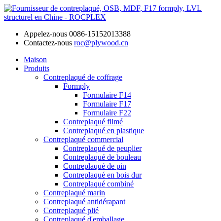
Appelez-nous
0086-15152013388
Contactez-nous
roc@plywood.cn
Maison
Produits
Contreplaqué de coffrage
Formply
Formulaire F14
Formulaire F17
Formulaire F22
Contreplaqué filmé
Contreplaqué en plastique
Contreplaqué commercial
Contreplaqué de peuplier
Contreplaqué de bouleau
Contreplaqué de pin
Contreplaqué en bois dur
Contreplaqué combiné
Contreplaqué marin
Contreplaqué antidérapant
Contreplaqué plié
Contreplaqué d'emballage