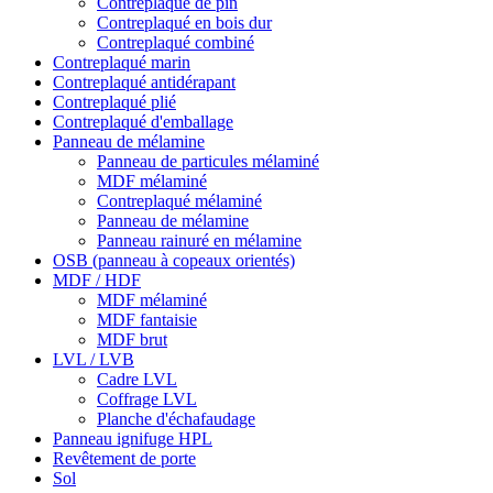
Contreplaqué de pin
Contreplaqué en bois dur
Contreplaqué combiné
Contreplaqué marin
Contreplaqué antidérapant
Contreplaqué plié
Contreplaqué d'emballage
Panneau de mélamine
Panneau de particules mélaminé
MDF mélaminé
Contreplaqué mélaminé
Panneau de mélamine
Panneau rainuré en mélamine
OSB (panneau à copeaux orientés)
MDF / HDF
MDF mélaminé
MDF fantaisie
MDF brut
LVL / LVB
Cadre LVL
Coffrage LVL
Planche d'échafaudage
Panneau ignifuge HPL
Revêtement de porte
Sol