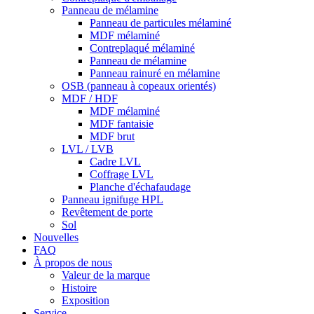
Panneau de mélamine
Panneau de particules mélaminé
MDF mélaminé
Contreplaqué mélaminé
Panneau de mélamine
Panneau rainuré en mélamine
OSB (panneau à copeaux orientés)
MDF / HDF
MDF mélaminé
MDF fantaisie
MDF brut
LVL / LVB
Cadre LVL
Coffrage LVL
Planche d'échafaudage
Panneau ignifuge HPL
Revêtement de porte
Sol
Nouvelles
FAQ
À propos de nous
Valeur de la marque
Histoire
Exposition
Service