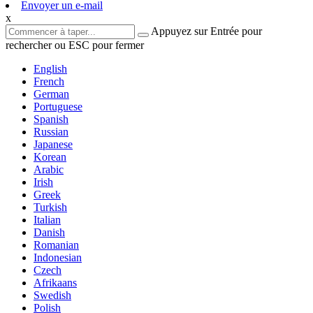
Envoyer un e-mail
x
Appuyez sur Entrée pour
rechercher ou ESC pour fermer
English
French
German
Portuguese
Spanish
Russian
Japanese
Korean
Arabic
Irish
Greek
Turkish
Italian
Danish
Romanian
Indonesian
Czech
Afrikaans
Swedish
Polish