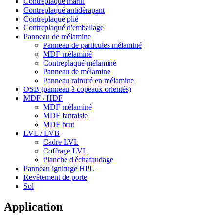
Contreplaqué marin
Contreplaqué antidérapant
Contreplaqué plié
Contreplaqué d'emballage
Panneau de mélamine
Panneau de particules mélaminé
MDF mélaminé
Contreplaqué mélaminé
Panneau de mélamine
Panneau rainuré en mélamine
OSB (panneau à copeaux orientés)
MDF / HDF
MDF mélaminé
MDF fantaisie
MDF brut
LVL / LVB
Cadre LVL
Coffrage LVL
Planche d'échafaudage
Panneau ignifuge HPL
Revêtement de porte
Sol
Application