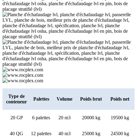
Type de
Palettes
Volume
Poids brut
Poids net
conteneur
20 GP
6 palettes
20 m3
20000 kg
19500 kg
40 QG
12 palettes
40 m3
25000 kg
24500 kg