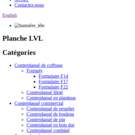
Contactez-nous
English
Planche LVL
Catégories
Contreplaqué de coffrage
Formply
Formulaire F14
Formulaire F17
Formulaire F22
Contreplaqué filmé
Contreplaqué en plastique
Contreplaqué commercial
Contreplaqué de peuplier
Contreplaqué de bouleau
Contreplaqué de pin
Contreplaqué en bois dur
Contreplaqué combiné