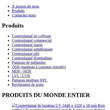
À propos de nous
Produits
Contactez-nous
Produits
Contreplaqué de coffrage
Contreplaqué commercial
Contreplaqué marin
Contreplaqué antidérapant
Contreplaqué plié
Contreplaqué d'emballage
Panneau de mélamine
OSB (panneau à copeaux orientés)
MDF / HDF
LVL / LVB
Panneau ignifuge HPL
Revêtement de porte
PRODUITS DU MONDE ENTIER