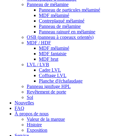
Panneau de mélamine
Panneau de particules mélaminé
MDF mélaminé
Contreplaqué mélaminé
Panneau de mélamine
Panneau rainuré en mélamine
OSB (panneau à copeaux orientés)
MDF / HDF
MDF mélaminé
MDF fantaisie
MDF brut
LVL / LVB
Cadre LVL
Coffrage LVL
Planche d'échafaudage
Panneau ignifuge HPL
Revêtement de porte
Sol
Nouvelles
FAQ
À propos de nous
Valeur de la marque
Histoire
Exposition
Service