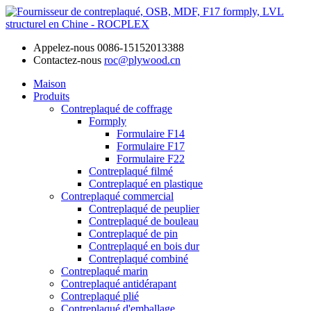
Appelez-nous
0086-15152013388
Contactez-nous
roc@plywood.cn
Maison
Produits
Contreplaqué de coffrage
Formply
Formulaire F14
Formulaire F17
Formulaire F22
Contreplaqué filmé
Contreplaqué en plastique
Contreplaqué commercial
Contreplaqué de peuplier
Contreplaqué de bouleau
Contreplaqué de pin
Contreplaqué en bois dur
Contreplaqué combiné
Contreplaqué marin
Contreplaqué antidérapant
Contreplaqué plié
Contreplaqué d'emballage